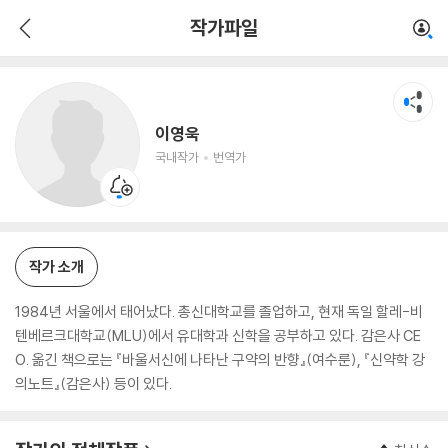
이영욱
작가파일
국내작가
번역가
이영욱
국내작가
번역가
작가 소개
1984년 서울에서 태어났다. 총신대학교를 졸업하고, 현재 독일 할레-비
텐베르크대학교(MLU)에서 유대학과 신학을 공부하고 있다. 감은사 CE
O. 옮긴 책으로는 『바울서신에 나타난 구약의 반향』(여수룬), 『신약학 강
의노트』(감은사) 등이 있다.