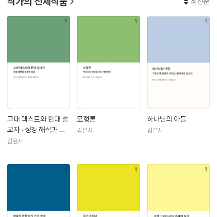
작가의 전체작품
최신순
고대 텍스트와 현대 설
모형론
하나님의 아들
교자 : 성경 해석과 성
감은사
감은사
경적 설교
감은사