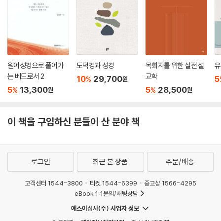
원어성경으로 풀어가
도덕경과 성경
목회자를 위한 실전 설
유
는 베드로서 2
교학
10
29,700
5
%
원
5
13,300
5
28,500
%
%
원
원
이 책을 구입하신 분들이 산 분야 책
로그인
최근 본 상품
주문/배송
고객센터 1544-3800
티켓 1544-6399
중고샵 1566-4295
eBook 1:1문의/채팅상담
예스이십사(주) 사업자 정보