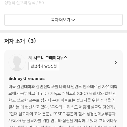
성경적 설교의 형식 / 50
제2장 역사적 토대 / 63
목차 더보기
역사비평 방법 / 64
총체적인 역사비평 방법 / 83
저자 소개
3
제3장 문학적 해석 / 103
총체적 해석 / 104
문학적 해석 방법 / 108
저
시드니 그레이다누스
총체적인 문학적 해석 / 152
관심작가 알림신청
제4장 역사적 해석 / 157
Sidney Greidanus
역사적 해석의 필요성 / 158
미국 칼빈대학과 칼빈신학교를 나와 네덜란드 암스테르담 자유 대학
성경의 역사 서술 / 161
교에서 공부하고(Th. D.) 기독교 개혁교회(CRC) 목회자와 칼빈 신
하나님의 나라의 역사 / 182
학교 설교학 교수로 섬기다 은퇴 이후로는 설교자를 위한 주석을 집
필하는 데 헌신하고 있다. 『구약의 그리스도 어떻게 설교할 것인가』,
제5장 신학적 해석 / 193
『현대 설교자와 고대 본문』, 『SSBT 혼돈과 질서 성경신학』(부흥과
신학적 해석의 본질 / 193
개혁사) 등 설교자를 위한 연구와 집필을 계속하고 있다. 그레이다누
저자의 목적 / 200