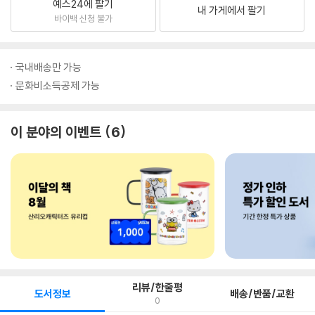
예스24에 팔기
내 가게에서 팔기
바이백 신청 불가
국내배송만 가능
문화비소득공제 가능
이 분야의 이벤트
6
리뷰/한줄평
도서정보
배송/반품/교환
0