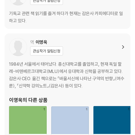
제9장 히브리 내러티브 설교 / 339
관심작가 알림신청
히브리 역사 서술 / 341
기독교 관련 책 읽기를 즐겨 하다가 현재는 감은사 카피에디터로 일
역사적 내러티브와 비역사적 내러티브 / 345
하고 있다.
히브리 내러티브의 문학적 특징 / 355
총체적 해석 / 381
히브리 내러티브 설교를 위한 지침 / 394
역
이영욱
제10장 예언서 설교 / 407
관심작가 알림신청
성경 예언의 본질 / 408
1984년 서울에서 태어났다. 총신대학교를 졸업하고, 현재 독일 할
예언 문학의 문학적 특징 / 424
레-비텐베르크대학교(MLU)에서 유대학과 신학을 공부하고 있다.
예언서 설교를 위한 지침 / 445
감은사 CEO. 옮긴 책으로는 『바울서신에 나타난 구약의 반향』(여수
룬), 『신약학 강의노트』(감은사) 등이 있다.
제11장 복음서 설교 / 465
복음서 장르 / 467
이영욱
의 다른 상품
신약성경의 역사 서술 / 474
복음서의 문학적 특징 / 489
복음서 설교를 위한 지침 / 519
제12장 서신서 설교 / 543