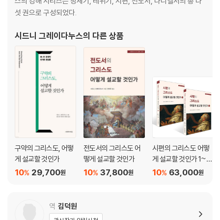
스의 강해 시리즈는 창세기, 레위기, 시편, 전도서, 다니엘서의 총 다
성경의 하나님 중심적 목적 / 212
섯 권으로 구성되었다.
오늘날 설교자의 목적 / 222
시드니 그레이다누스
의 다른 상품
제6장 본문 중심의 주제 설교 / 227
본문 설교 / 229
본문 중심의 주제 설교 / 241
제7장 설교의 형식 / 259
형식과 전개 / 260
교훈적 형식 / 265
내러티브 형식 / 270
본문의 형식 / 281
구약의 그리스도, 어떻
전도서의 그리스도 어
시편의 그리스도 어떻
게 설교할 것인가
떻게 설교할 것인가
게 설교할 것인가 1~2
제8장 설교의 관련성 / 287
권 세트
10
29,700
10
37,800
10
63,000
%
%
%
원
원
원
역사적·문화적 간극 / 289
역사적·문화적 간극에 다리를 놓기 위한 고려 사항 / 302
오늘날에도 관련성을 갖는 선포 / 329
역
김덕원