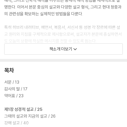
해석, 그리고 신학적 해석을 아우르는 총체적 해석 방법을 체계적으로 설
명한다. 이어서 본문 중심의 설교와 다양한 설교 형식, 그리고 현대 청중과
의 관련성을 확보하는 실제적인 방법들을 다룬다.
특히 히브리 내러티브, 예언서, 복음서, 서신서 등 성경 각 장르에 따른 설
교 원리와 지침을 구체적으로 제시함으로써, 설교자가 본문에 충실하면서
도 오늘의 상황에 적실한 메시지를 전할 수 있도록 돕는다.
책소개 더보기
이 책은 단순한 설교 기술서가 아니라, 성경 해석과 설교를 통합적으로 이
해하려는 설교자와 신학생, 그리고 말씀 사역자들에게 견고한 신학적 토대
와 실천적 방향을 제공하는 안내서이다.
목차
서문 / 13
감사의 말 / 17
약어표 / 23
제1장 성경적 설교 / 25
그때의 설교와 지금의 설교 / 26
강해 설교 / 40