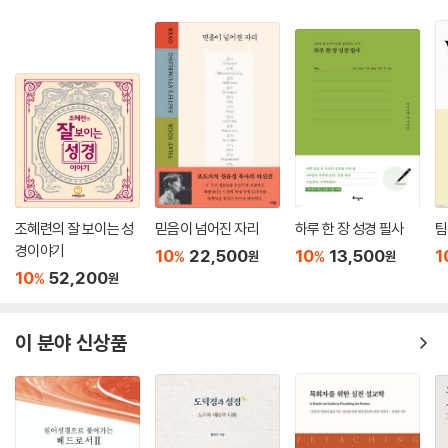
조혜련의 잘 보이는 성
믿음이 넘어진 자리
하루 한 장 성경 필사
팀
경이야기
10
22,500
10
13,500
1
%
%
원
원
10
52,200
%
원
이 분야 신상품