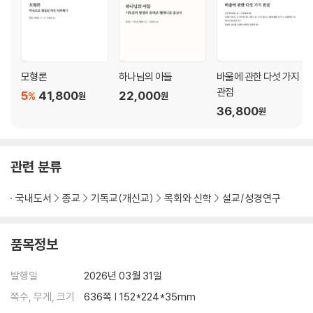
서신서 장르 / 545
서신서의 문학적 특징 / 550
서신서 설교를 위한 지침 / 564
참고 문헌 / 595
모형론
하나님의 아들
바울에 관한 다섯 가지
주제 색인 / 621
관점
5
41,800
22,000
%
원
원
성구 색인 / 631
36,800
원
관련 분류
국내도서
종교
기독교(개신교)
목회와 신학
설교/성경연구
품목정보
발행일
2026년 03월 31일
쪽수, 무게, 크기
636쪽 | 152*224*35mm