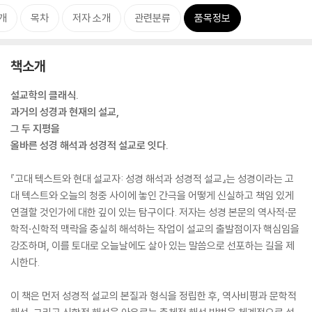
개
목차
저자 소개
관련분류
품목정보
책소개
설교학의 클래식.
과거의 성경과 현재의 설교,
그 두 지평을
올바른 성경 해석과 성경적 설교로 잇다.
『고대 텍스트와 현대 설교자: 성경 해석과 성경적 설교』는 성경이라는 고
대 텍스트와 오늘의 청중 사이에 놓인 간극을 어떻게 신실하고 책임 있게
연결할 것인가에 대한 깊이 있는 탐구이다. 저자는 성경 본문의 역사적·문
학적·신학적 맥락을 충실히 해석하는 작업이 설교의 출발점이자 핵심임을
강조하며, 이를 토대로 오늘날에도 살아 있는 말씀으로 선포하는 길을 제
시한다.
이 책은 먼저 성경적 설교의 본질과 형식을 정립한 후, 역사비평과 문학적