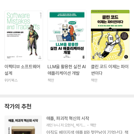
이펙티브 소프트웨어
LLM을 활용한 실전 AI
클린 코드 이제는 파이
설계
애플리케이션 개발
썬이다
위키북스
책만
책만
작가의 추천
애플, 파괴적 혁신의 시작
레인 누니
저
오현석
,
박기성
역
책만
아직도 베이지색 애플 II와 첫만남이 기억난다. 책