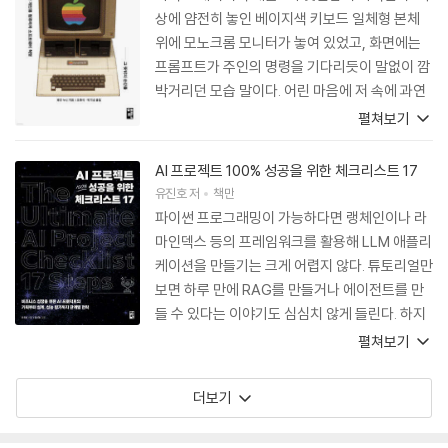
상에 얌전히 놓인 베이지색 키보드 일체형 본체
위에 모노크롬 모니터가 놓여 있었고, 화면에는
프롬프트가 주인의 명령을 기다리듯이 말없이 깜
박거리던 모습 말이다. 어린 마음에 저 속에 과연
무엇이 숨어있길래 소리도 내고 그림도 그리고 게
펼쳐보기
임(?)도 가능했는지 너무나도 궁금한 나머지, 나
도 모르게 컴퓨터의 세계로 빠져들었고 어쩌다 보
AI 프로젝트 100% 성공을 위한 체크리스트 17
니 지금까지도 그 인연이 이어지고 있다. 물론 요
유진호
저
책만
즘 나온 최신형 컴퓨터와 비교하자면 CPU, 메모
파이썬 프로그래밍이 가능하다면 랭체인이나 라
리, 그래픽과 비디오, 저장장치, I/O 등 모든 면에
마인덱스 등의 프레임워크를 활용해 LLM 애플리
서 부족하지만, 당시에 상상력 하나만은 끝없이
케이션을 만들기는 크게 어렵지 않다. 튜토리얼만
증폭이 가능하게 해줬기에 과거의 영광을 칭송하
보면 하루 만에 RAG를 만들거나 에이전트를 만
지 않을 수 없다. 애호가의 마음을 이해하기라도
들 수 있다는 이야기도 심심치 않게 들린다. 하지
한 듯이 이 책은 애플의 구석구석을 누비고 다닌
만 네트워크로 폐쇄되어 있고 늘 자원이 부족한
펼쳐보기
다. 요즘도 그렇지만 그 당시에도 철저히 소비자
운영 환경, 황금과 쓰레기가 뒤죽박죽된 데이터,
의 편의성을 최우선으로 둔 애플 하드웨어의 탄
복잡한 워크플로, 까다로운 사용자 요구사항을
더보기
생, IT 역사상 엔지니어링의 성공 사례로 빠지지
고려하지 않고 만든 프로그램은 프로토타입으로
않고 나오는 워즈니악의 애플 플로피 디스크 드라
서 가능성만 열어준다고 봐야 한다. 이 책은 저자