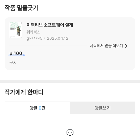
이브 개발과 같은 재미있는 이야기로부터 시작해
가 경험했던 다양한 상황을 제시하면서 문제점과
작품 밑줄긋기
서, 개인용 컴퓨터를 비즈니스의 동반자로 만들
해결 방안을 제시하므로, 앞서 언급한 프로토타
어준 상업적으로 큰 성공을 거둔 스프레드시트인
입 수준의 애플리케이션을 상용 수준의 프로덕트
'비지캘크', 가정용 컴퓨터로 급속한 확산을 이끌
이펙티브 소프트웨어 설계
로 만들 수 있게 도와준다. 현장에서 생성AI 기술
어낸 게임인 '미스테리 하우스', 소프트웨어의 확
위키북스
을 중심으로 실제로 어떤 일이 일어나고 있는지
산과 불법 복제 사이에서 아슬아슬한 줄타기를 하
g*****5
2025.04.12.
궁금한 분들께 추천 드린다.
게 만든 복제 방지 해제 유틸리티인 '록스미스', 가
사락에서 밑줄 더보기
p.100
정에서 창의적인 작업을 할 수 있게 도와준 '프린
터샵'에 이르기까지 우리의 삶을 바꾼 당시 업계
구ㅅ
의 흐름을 바꾼 선도적인 소프트웨어 이야기로 이
어진다. 가장 마지막 에필로그에도 나오지만, 이
책은 과거는 반드시 존중받고, 인정받고, 기억되
며, 보존돼야한다는 믿음을 가진 사람들을 위한
작가에게 한마디
훌륭한 책이다. 하루가 멀게 바뀌는 기술적인 변
화 앞에서 앞으로 전진해야 하는 어려움에 처해
댓글
0
건
댓글쓰기
있지만, 때로는 우리가 지나온 길을 되돌아 보면
서 생각을 다듬을 필요가 있다. 이 책은 바로 이런
역사의 흐름을 읽고 미래에 대응하기 위한 훌륭한
참고서라고 생각한다. 애플 컴퓨터를 사랑하는 모