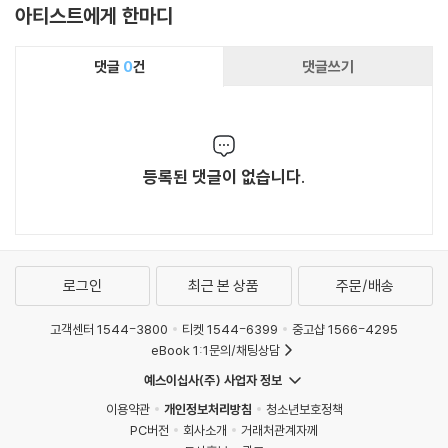
아티스트에게 한마디
댓글
0
건
댓글쓰기
등록된 댓글이 없습니다.
로그인
최근 본 상품
주문/배송
고객센터 1544-3800
티켓 1544-6399
중고샵 1566-4295
eBook 1:1문의/채팅상담
예스이십사(주) 사업자 정보
이용약관
개인정보처리방침
청소년보호정책
PC버전
회사소개
거래처관계자께