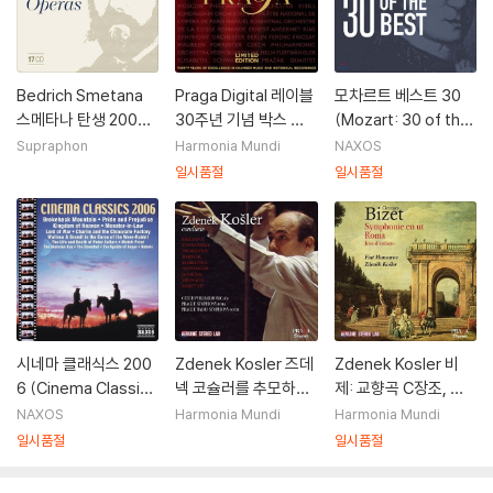
Bedrich Smetana
Praga Digital 레이블
모차르트 베스트 30
스메타나 탄생 200주
30주년 기념 박스 세
(Mozart: 30 of the
년 박스세트 - 오페라
트 (30 Years PRAG
Best)
Supraphon
Harmonia Mundi
NAXOS
전집 (Smetana: Th
A)
일시품절
일시품절
e Complete Opera
s)
시네마 클래식스 200
Zdenek Kosler 즈데
Zdenek Kosler 비
6 (Cinema Classics
넥 코슐러를 추모하며
제: 교향곡 C장조, 로
2006)
- 스메타나 / 스트라빈
마, 어린이의 놀이 (Bi
NAXOS
Harmonia Mundi
Harmonia Mundi
스키 / 프로코피예프
zet: Symphony in
일시품절
일시품절
외 (Smetana / Stra
C, Roma, Jeux d'En
vinsky / Prokofiev)
fants)