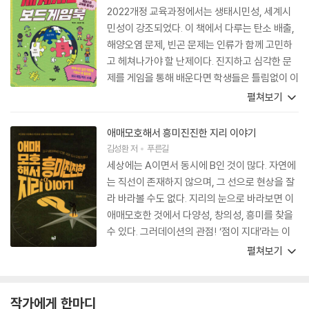
2022개정 교육과정에서는 생태시민성, 세계시
민성이 강조되었다. 이 책에서 다루는 탄소 배출,
해양오염 문제, 빈곤 문제는 인류가 함께 고민하
고 헤쳐나가야 할 난제이다. 진지하고 심각한 문
제를 게임을 통해 배운다면 학생들은 틀림없이 이
문제들을 내면화하고 문제 해결을 위한 실천 방안
펼쳐보기
을 찾아낼 것이다. 학생, 학부모, 교사 그리고 지
구에서 함께 살아가는 모든 세계시민들에게 추천
애매모호해서 흥미진진한 지리 이야기
한다.
김성환
저
푸른길
세상에는 A이면서 동시에 B인 것이 많다. 자연에
는 직선이 존재하지 않으며, 그 선으로 현상을 잘
라 바라볼 수도 없다. 지리의 눈으로 바라보면 이
애매모호한 것에서 다양성, 창의성, 흥미를 찾을
수 있다. 그러데이션의 관점! ‘점이 지대’라는 이
름을 붙여 주고, 조명하는 것이 바로 지리의 매력
펼쳐보기
이 아닐까?
작가에게 한마디