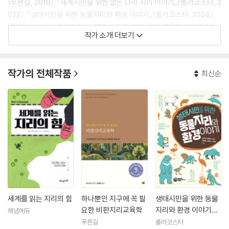
(푸른길, 2018), 『세계시민을 위한 없는 나라 지리 이야기』(롤러코스터, 2
022), 『생태시민을 위한 동물지리와 환경 이야기』(롤러코스터, 2024),
『지리사상사』(시그마프레스, 2024) 등이 있고, 혼자 작업한 책으로 『수
작가 소개 더보기
업 콘서트』(푸른길, 2020), 『하나뿐인 지구를 위한 비판지리교육학』(푸
른길, 2025)이 있다. 2022개정 교육과정 『여행지리』 교과서(해냄에듀)
를 대표 집필했다.
작가의 전체작품
최신순
세계를 읽는 지리의 힘
하나뿐인 지구에 꼭 필
생태시민을 위한 동물
요한 비판지리교육학
지리와 환경 이야기
해냄에듀
(큰글자도서)
푸른길
롤러코스터