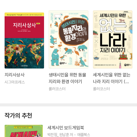
지리사상사
생태시민을 위한 동물
세계시민을 위한 없는
지리와 환경 이야기
나라 지리 이야기 (큰
시그마프레스
글자도서)
롤러코스터
롤러코스터
작가의 추천
세계시민 보드게임북
박찬정
,
원남훈
저
애플북스