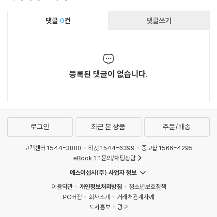
댓글
0
건
댓글쓰기
등록된 댓글이 없습니다.
로그인
최근 본 상품
주문/배송
고객센터 1544-3800
티켓 1544-6399
중고샵 1566-4295
eBook 1:1문의/채팅상담
예스이십사(주) 사업자 정보
이용약관
개인정보처리방침
청소년보호정책
PC버전
회사소개
거래처관계자께
도서홍보
광고