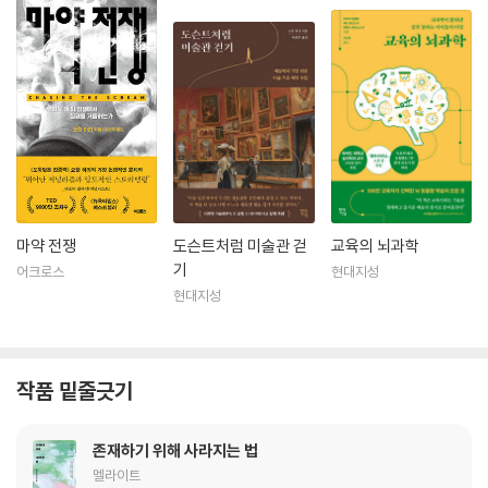
마약 전쟁
도슨트처럼 미술관 걷
교육의 뇌과학
기
어크로스
현대지성
현대지성
작품 밑줄긋기
존재하기 위해 사라지는 법
멜라이트