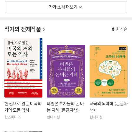
작가 소개 더보기
작가의 전체작품
최신순
한 권으로 읽는 미국의
바빌론 부자들의 돈 버
교육의 뇌과학 (큰글자
거의 모든 역사
는 지혜 (큰글자책)
책)
한스미디어
현대지성
현대지성