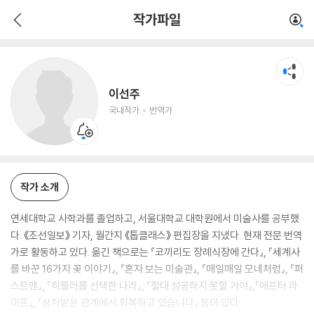
이선주
작가파일
국내작가
번역가
이선주
국내작가
번역가
작가 소개
연세대학교 사학과를 졸업하고, 서울대학교 대학원에서 미술사를 공부했
다. 《조선일보》 기자, 월간지 《톱클래스》 편집장을 지냈다. 현재 전문 번역
가로 활동하고 있다. 옮긴 책으로는 『코끼리도 장례식장에 간다』, 『세계사
를 바꾼 16가지 꽃 이야기』, 『혼자 보는 미술관』, 『매일매일 모네처럼』, 『퍼
스트맨』, 『히틀러를 선택한 나라』, 『절대 성공하지 못할 거야』,『애프터 라
이프』, 『상처받은 관계에서 회복하고 있습니다』 등이 있다.