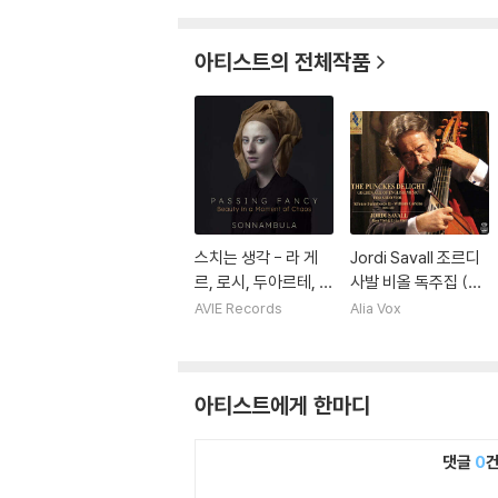
아티스트의 전체작품
스치는 생각 - 라 게
Jordi Savall 조르디
르, 로시, 두아르테, 페
사발 비올 독주집 (Th
라보스코, 버드 등의
e Punckes Deligh
AVIE Records
Alia Vox
음악 (Passing Fanc
t)
y - Beauty in a Mo
ment of Chaos)
아티스트에게 한마디
댓글
0