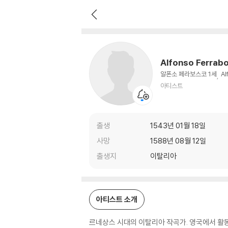
Alfonso Ferrabosco
아티스트
Alfonso Ferrab
알폰소 페라보스코 1세
Al
아티스트
출생
1543년 01월 18일
사망
1588년 08월 12일
출생지
이탈리아
아티스트 소개
르네상스 시대의 이탈리아 작곡가. 영국에서 활