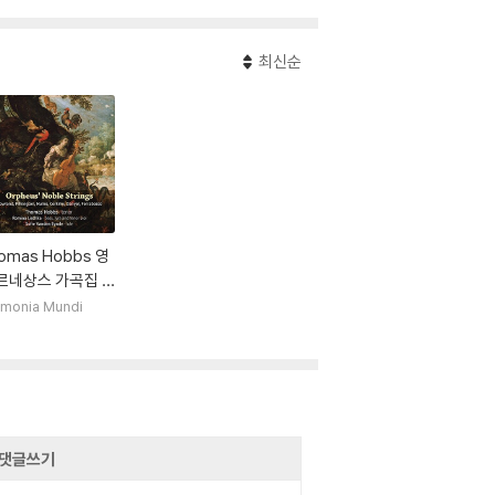
최신순
omas Hobbs 영
르네상스 가곡집 -
랜드 / 필킹톤 /
monia Mundi
/ 코킨 / 단옐 / 페
스코 (Orpheus'
le Strings - Do
nd, Pilkington,
me, Ferrabosc
 토마스 홉스
댓글쓰기