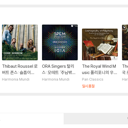
Thibaut Roussel 로
ORA Singers 탈리
The Royal Wind M
Th
버트 존스: 슬픔이여
스: 모테트 `주님밖에
usic 폴리포니의 우주
국 
오라 (Robert Jone
희망이 없네` 450주
- 12대 리코더로 연주
다울
Harmonia Mundi
Harmonia Mundi
Pan Classics
Har
s: Come sorrow)
년 기념 음반 (Tallis:
하는 르네상스 음악
흄 
일시품절
Spem in alium - Vi
여행 (Cosmograph
라보
di aquam) [CD+D
y Of Polyphony -
Nob
VD]
A Journey through
wla
Renaissance Musi
Hu
c with 12 Recorder
o)
건
s)