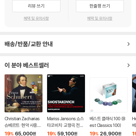
리뷰 쓰기
한줄평 쓰기
혜택 및 유의사항
혜택 및 유의사항
배송/반품/교환 안내
이 분야 베스트셀러
Christian Zacharias
Mariss Jansons 쇼스
베스트 클래식 100 (B
He
슈베르트: 현악 사중주
타코비치: 교향곡 전곡,
est Classics 100)
베
전곡 외 (Schubert: C
재즈 모음곡, 협주곡 (S
e
19
65,000
19
59,100
19
26,900
1
%
%
%
원
원
원