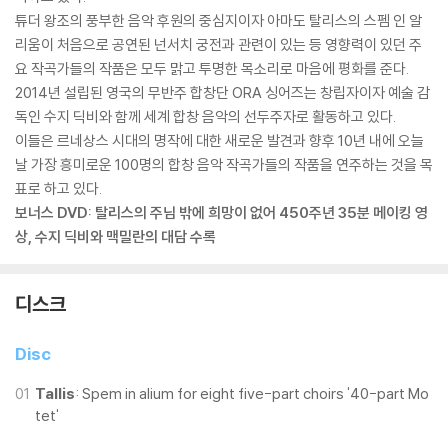
튜더 왕조의 풍부한 음악 후원의 중심지이자 아마도 탈리스의 스펨 인 알
리움이 처음으로 공연된 넌서치 궁전과 관련이 있는 등 영향력이 있던 주
요 작곡가들의 작품은 모두 맑고 투명한 목소리로 마음에 평화를 준다.
2014년 설립된 영국의 무반주 합창단 ORA 싱어즈는 창립자이자 예술 감
독인 수지 딕비와 함께 세계 합창 음악의 선두주자로 활동하고 있다.
이들은 르네상스 시대의 명작에 대한 새로운 발견과 향후 10년 내에 오늘
날 가장 흥미로운 100명의 합창 음악 작곡가들의 작품을 연주하는 것을 목
표로 하고 있다.
보너스 DVD: 탈리스의 주님 밖에 희망이 없어 450주년 35분 메이킹 영
상, 수지 딕비와 맥밀란의 대담 수록
디스크
Disc
01
Tallis
: Spem in alium for eight five-part choirs '40-part Mo
tet'