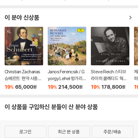
omplete String Quar
hostakovich : The C
ni
tets, Trout Quintet
omplete Symphoni
& String Trios)
es, Cello Concertos
이 분야 신상품
& Piano Concertos)
Christian Zacharias
Janos Ferencsik / G
Steve Reich 스티브
체
슈베르트: 현악 사중주
yorgy Lehel 헝가리
라이히 콜렉티드 웍스
파
전곡 외 (Schubert: C
음악 선집 (Hungarian
(Collected Works)
he
19
65,000
19
214,500
19
178,800
1
%
%
%
원
원
원
omplete String Quar
Pictures)
ca
tets, Trout Quintet
& String Trios)
이 상품을 구입하신 분들이 산 분야 상품
로그인
최근 본 상품
주문/배송