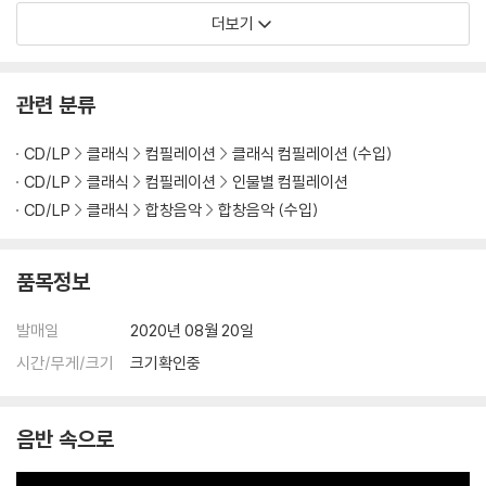
ks) [LP]
ntasia')
auty in a Moment of
더보기
Chaos)
관련 분류
CD/LP
클래식
컴필레이션
클래식 컴필레이션 (수입)
CD/LP
클래식
컴필레이션
인물별 컴필레이션
CD/LP
클래식
합창음악
합창음악 (수입)
품목정보
발매일
2020년 08월 20일
시간/무게/크기
크기확인중
음반 속으로