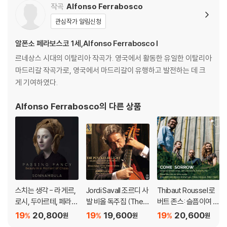
작곡
Alfonso Ferrabosco
관심작가 알림신청
알폰소 페라보스코 1세,Alfonso Ferrabosco I
르네상스 시대의 이탈리아 작곡가. 영국에서 활동한 유일한 이탈리아
마드리갈 작곡가로, 영국에서 마드리갈이 유행하고 발전하는 데 크
게 기여하였다.
Alfonso Ferrabosco
의 다른 상품
스치는 생각 - 라 게르,
Jordi Savall 조르디 사
Thibaut Roussel 로
로시, 두아르테, 페라보
발 비올 독주집 (The P
버트 존스: 슬픔이여 오
스코, 버드 등의 음악
unckes Delight)
라 (Robert Jones: C
19
20,800
19
19,600
19
20,600
%
%
%
원
원
원
(Passing Fancy - Be
ome sorrow)