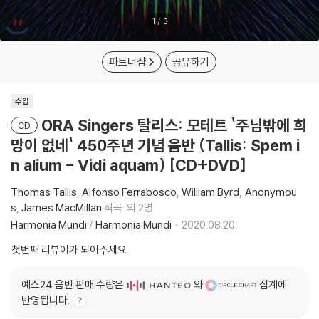
1
/
3
파트너샵
공유하기
수입
ORA Singers 탈리스: 모테트 `주님밖에 희
CD
망이 없네` 450주년 기념 음반 (Tallis: Spem i
n alium - Vidi aquam) [CD+DVD]
Thomas Tallis
Alfonso Ferrabosco
William Byrd
Anonymou
s
James MacMillan
작곡
외 2명
Harmonia Mundi
/
Harmonia Mundi
2020.08.20.
첫번째 리뷰어가 되어주세요
예스24 음반 판매 수량은
와
집계에
반영됩니다.