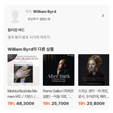
auty in a Moment of
Chaos)
작곡
William Byrd
관심작가 알림신청
윌리엄 버드
영국 튜더 왕조 시기의 작곡가.
William Byrd
의 다른 상품
Mishka Rushdie Mo
Pierre Gallon (피에르
스치는 생각 - 라 게르,
men 버드 / 기번스 /
갈론) - 어둠 이후, '한
로시, 두아르테, 페라보
불: 건반곡집 (Reform
밤의 판타지아' (After
스코, 버드 등의 음악
19
48,300
19
25,700
19
20,800
%
%
%
원
원
원
ation: Keyboard wor
Dark, 'A Midnight Fa
(Passing Fancy - Be