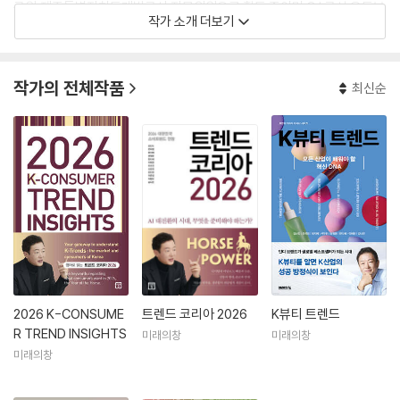
구원·제주특별자치도개발공사 자문위원으로 활동 중이며 CJ 공식 유튜브
작가 소개 더보기
채널에서 ‘TREND CODE’ 진행, SBS 〈목돈연구소〉의 ‘트렌드연구소’ 고
정 패널로 출연하며 《국방일보》에 트렌드 칼럼을 연재하고 있다.
작가의 전체작품
최신순
Jung Yoon Kwon currently works as a research fellow at CTC,
SNU. She obtained her BA, MA, and PhD degrees in Consumer
Science, SNU. She explored the intergenerational transmissio
n of consumption styles in her PhD dissertation. She has partic
ipated in many consulting projects with leading Korean compa
nies such as Samsung and CJ, and she also teaches an Introdu
ction to Consumer Science course at Sung Kyun Wan Universit
y.
2026 K-CONSUME
트렌드 코리아 2026
K뷰티 트렌드
R TREND INSIGHTS
미래의창
미래의창
미래의창