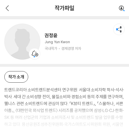
권정윤
작가파일
국내작가
경제경영 저자
권정윤
Jung Yun Kwon
국내작가
경제경영 저자
작가 소개
트렌드코리아 소비트렌드분석센터 연구위원. 서울대 소비자학 학사·석사·
박사. 세대 간 소비성향 전이, 물질소비와 경험소비 등의 주제를 연구하며,
웰니스 관련 소비트렌드에 관심이 많다. 『K뷰티 트렌드』, 『스물하나, 서른
아홉』, 〈대한민국 외식업 트렌드〉 시리즈를 공저했으며 삼성·LG·CJ·한화·
SK 등 여러 산업군의 기업과 소비자조사 및 소비트렌드 발굴 업무를 수행
하고 있다. 용산공원조성추진위원회·국가스마트도시위원회 위원, 서울연