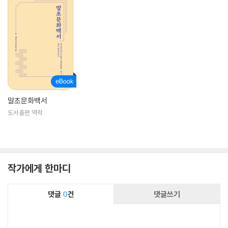
말초문화백서
도서출판 역락
작가에게 한마디
댓글
0
건
댓글쓰기