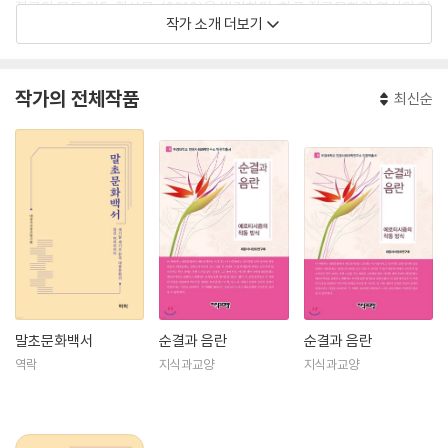
장르의 모든 것5: 환상물』(2016)을 발간하며, 한국 장르문학의 역사와 현
작가 소개 더보기
재를 선구적으로 읽어내었다. 최근작으로 『순결과 음란-에로티시즘의 작
동방식』(2018, 세종도서 학술부문 선정)이 있다.
작가의 전체작품
최신순
말초문화백서
순결과 음란
순결과 음란
역락
지식과교양
지식과교양