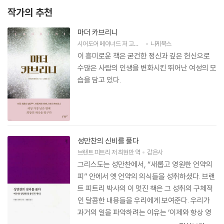
작가의 추천
마더 카브리니
시어도어 메이너드
저
고정아
역
니케북스
이 흥미로운 책은 굳건한 정신과 깊은 헌신으로
수많은 사람의 인생을 변화시킨 뛰어난 여성의 모
습을 담고 있다.
성만찬의 신비를 풀다
브랜트 피트리
저
최현만
역
감은사
그리스도는 성만찬에서, “새롭고 영원한 언약의
피” 안에서 옛 언약의 의식들을 성취하셨다. 브랜
트 피트리 박사의 이 멋진 책은 그 성취의 구체적
인 달콤한 내용들을 우리에게 보여준다. 우리가
과거의 일을 파악하려는 이유는 ‘이제와 항상 영