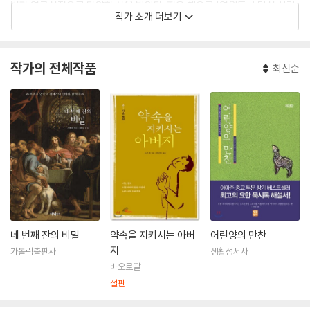
법과 연구실적으로 다양한 상을 받았다. 지은 책으로 「영원토록 당신 사랑
작가 소개 더보기
노래하리라」·「가톨릭 신앙의 40가지 보물」· 「치유하는 고해성사」·「어린양
의 만찬」·「거룩하신 모후님, 하례하나이다」 외 다수가 있다.
작가의 전체작품
최신순
네 번째 잔의 비밀
약속을 지키시는 아버
어린양의 만찬
지
가톨릭출판사
생활성서사
바오로딸
절판