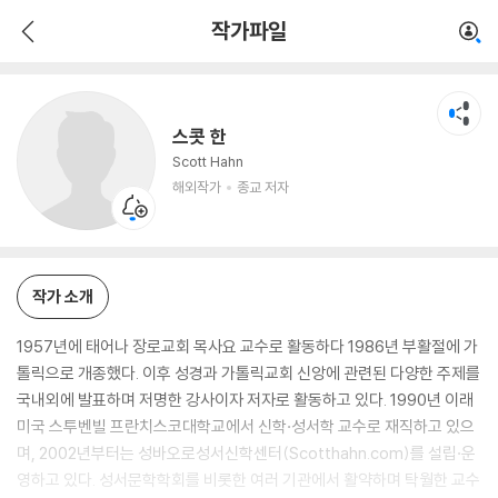
스콧 한
작가파일
해외작가
종교 저자
스콧 한
Scott Hahn
해외작가
종교 저자
작가 소개
1957년에 태어나 장로교회 목사요 교수로 활동하다 1986년 부활절에 가
톨릭으로 개종했다. 이후 성경과 가톨릭교회 신앙에 관련된 다양한 주제를
국내외에 발표하며 저명한 강사이자 저자로 활동하고 있다. 1990년 이래
미국 스투벤빌 프란치스코대학교에서 신학·성서학 교수로 재직하고 있으
며, 2002년부터는 성바오로성서신학센터(Scotthahn.com)를 설립·운
영하고 있다. 성서문학학회를 비롯한 여러 기관에서 활약하며 탁월한 교수