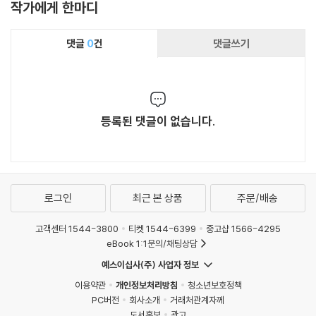
작가에게 한마디
댓글
0
건
댓글쓰기
등록된 댓글이 없습니다.
로그인
최근 본 상품
주문/배송
고객센터 1544-3800
티켓 1544-6399
중고샵 1566-4295
eBook 1:1문의/채팅상담
예스이십사(주) 사업자 정보
이용약관
개인정보처리방침
청소년보호정책
PC버전
회사소개
거래처관계자께
도서홍보
광고