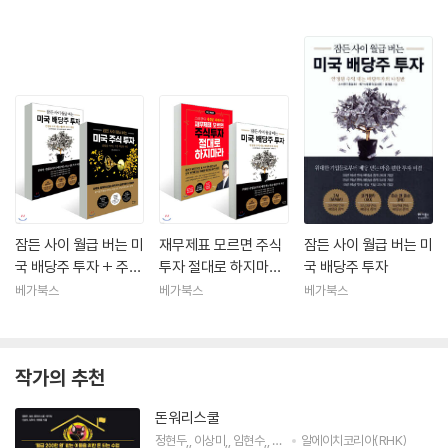
배당주 투자
잠든 사이 월급 버는 미
재무제표 모르면 주식
잠든 사이 월급 버는 미
국 배당주 투자 + 주식
투자 절대로 하지마라
국 배당주 투자
투자
+ 잠든 사이 월급 버는
베가북스
베가북스
베가북스
미국 배당주 투자
작가의 추천
돈워리스쿨
정현두
,
이상미
,
임현수
,
하현종
알에이치코리아(RHK)
저