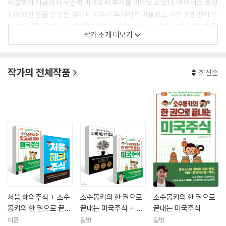
시절부터 지금까지 꾸준히 미국주식 투자를 이어오고 있다. 마이너스 통장
2,000만 원을 종잣돈 삼아 미국주식 투자에 뛰어들었고 이후 3년 만에 수
익 1억 원을 넘기는 큰 성과를 얻었다. 현재는 미국주식으로 매달 현금흐름
작가 소개 더보기
이 발생하는 시스템을 구축해, 회사를 퇴사한 이후에도 매달 월급만큼 수
입을 얻고 있다. 이 모든 과정을 블로그에 틈틈이 기록해 경제적 자유를 원
하는 직장인들에게 큰 호응을 얻었다. 이후 100회 이상의 오프라인 세미나
작가의 전체작품
최신순
강의를 통해 수많은 미국주식 왕초보를 만났고, 이들이 원하는 지식을 눈
높이에 맞춰 설명하며 큰 인기를 얻었다. 이후 온라인 강의까지 확장하며
클래스101 명예의 전당 TOP 클래스에 선정되기도 했다.
더 많은 사람들과 소통하고 싶다는 생각으로 유튜브 채널 ‘소수몽키’를 만
들어 최신 미국시장 이슈와 투자 노하우, 원칙 등을 소개하는 영상을 업로
드하고 있으며 현재는 구독자 25만 명의 인기 유튜버다. SBS <돈워리스
쿨> 시즌2 멘토로 출연했고 다수의 매체에 미국주식을 주제로 출연한 이
력이 있다. 2021년 유망 유튜버 77명에 선정되기도 했다.
미국주식 투자 경험을 바탕으로 대형 증권사의 해외주식팀에서 VVIP자산
컨설팅 및 직원 교육 등의 업무를 담당하며 전문성과 네트워크를 쌓았다.
현재는 투자 관련 스타트업의 대표로 다음 목표를 향해 가고 있다. 저서로
처음 해외주식 + 소수
소수몽키의 한 권으로
소수몽키의 한 권으로
는 《미국주식S&P500 가이드북》, 《잠든 사이 월급 버는 미국 배당주 투
몽키의 한 권으로 끝내
끝내는 미국주식 + 잠
끝내는 미국주식
는 미국주식
든 사이 월급 버는 미국
자》가 있다.
이콘
길벗
길벗