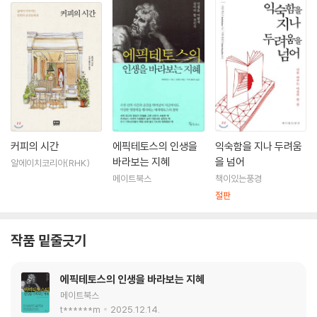
커피의 시간
에픽테토스의 인생을
익숙함을 지나 두려움
바라보는 지혜
을 넘어
알에이치코리아(RHK)
메이트북스
책이있는풍경
절판
작품 밑줄긋기
에픽테토스의 인생을 바라보는 지혜
메이트북스
t******m
2025.12.14.