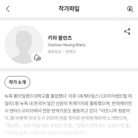
키와 블란츠
작가파일
해외작가
번역가
키와 블란츠
Guihwa Hwang Blanz
해외작가
번역가
작가 소개
뉴욕 롱아일랜드대학교를 졸업했다. 이후 〈세계타임스〉 〈코리아센트럴 데
일리〉 등 뉴욕 내 한국어 일간 신문의 취재기자로 활동했으며, 번역에이전
시 엔터스코리아에서 전문 번역가로도 활동하고 있다. 『아프니까 청춘이
다』를 비롯해 국내 도서 200여 권을 영어로 번역해 해외에 소개했으며,
『명상록』 『365 매일 읽는 긍정의 한 줄』 『잠들기 전에 읽는 긍정의 한 줄』
『굿바이 슬픔』 외에 여러 권을 우리말로 옮겼다.