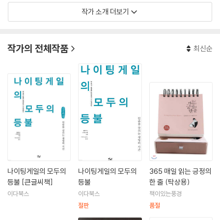
작가 소개 더보기
작가의 전체작품
최신순
나이팅게일의 모두의
나이팅게일의 모두의
365 매일 읽는 긍정의
등불 [큰글씨책]
등불
한 줄 (탁상용)
이다북스
이다북스
책이있는풍경
절판
품절