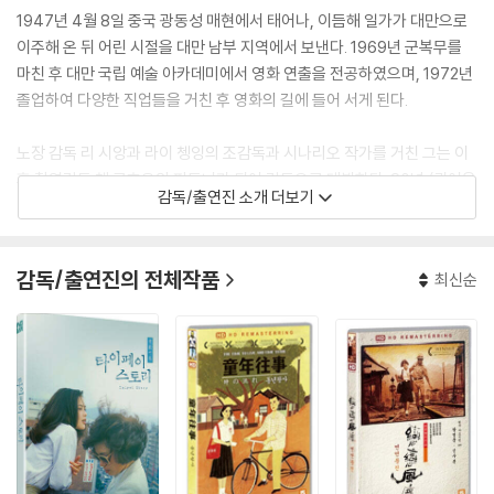
1947년 4월 8일 중국 광동성 매현에서 태어나, 이듬해 일가가 대만으로
이주해 온 뒤 어린 시절을 대만 남부 지역에서 보낸다. 1969년 군복무를
마친 후 대만 국립 예술 아카데미에서 영화 연출을 전공하였으며, 1972년
졸업하여 다양한 직업들을 거친 후 영화의 길에 들어 서게 된다.
노장 감독 리 시앙과 라이 쳉잉의 조감독과 시나리오 작가를 거친 그는 이
후 촬영감독 첸 쿤호우와 파트너가 되어 감독으로 데뷔한다. 80년 〈귀여운
감독/출연진 소개 더보기
여인〉으로 데뷔한 이 후, 〈바람이 춤춘다〉를 거쳐 〈고향의 푸른 잔디〉를 만
들어 비평가들의 찬사를 받았다.
감독/출연진의 전체작품
최신순
이때까지 흥행감독으로서의 입지를 굳혀가던 샤오시엔 감독은 초기 대만
뉴웨이브를 주도한 유학파 감독들을 알게 되고, 이들에게서 큰 충격을 받
아 사회로 시선을 돌리게 된다. '중앙전영'의 진보적 인물들이 기획한 〈샌드
위치 맨〉(83)에서 첫 번째 에피소드를 연출하여 대만 영화계에 파문을 던
진 이 영화는 〈광음적 고사〉에 이어 본격적으로 대만 뉴웨이브의 탄생을 선
언하는 기점이 되었다.
낭뜨 영화제 그랑프리 수상작인 〈펑꾸이에서 온 소년〉(83)을 시작으로