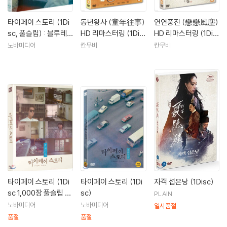
〈동동의 여름방학〉(84) 〈동년왕사〉(85) 〈연연풍진〉(86)까지 허우 샤오
시엔 감독은 ‘성장기 4부작’으로 불리는 4편의 자전적 영화를 완성해낸다.
타이페이 스토리 (1Di
동년왕사 (童年往事)
연연풍진 (戀戀風塵)
〈연연풍진〉은 이듬해 뉴욕영화제에 장 이모우 감독의 〈붉은 수수밭〉과 함
sc, 풀슬립) : 블루레
HD 리마스터링 (1Dis
HD 리마스터링 (1Dis
께 초대되어 미국에서 중국영화 붐을 일으키고, 이듬해 만들어진 〈나일의
이
c)
c)
노바미디어
칸무비
칸무비
딸〉(87)은 깐느 영화제에 초대된다. 이후 샤오시엔 감독은 걸작 〈비정성
시〉(89)를 시작으로 〈희몽인생〉(93) 〈호남호녀〉(95)에 이르는 '대만 현
대사 3부작'을 완성한다.
대만의 현대에 대한 탐구는 〈남국재견〉(96)을 기점으로 완전히 새로운 국
면을 맞이하며 또 다른 변화를 시작한다. 이후 현재에서 100년 전의 세기
말로 회귀하는 〈해상화〉(98)는 허우 샤오시엔 감독의 미학적 정점에 다다
른 기념비적 걸작으로 평가 받았고, 최근작 〈밀레니엄 맘보〉(2001)는 미
래를 향해 처음으로 발을 내딛는 새로운 시작으로서의 영화라는 의미를 지
닌다. 이 영화는 시간과 공간, 그리고 형식미에서 단절을 이루는 것처럼 보
이지만 이전 영화들을 계승함과 동시에 새로운 비전으로 확장시키는 〈밀
타이페이 스토리 (1Di
타이페이 스토리 (1Di
자객 섭은낭 (1Disc)
레니엄 맘보〉를 기점으로 허우 샤오시엔 감독은 향후 10년 동안 대만의 현
sc 1,000장 풀슬립 넘
sc)
PLAIN
재를 그리는 새로운 3부작을 시작하려 한다.
버링 한정판) : 블루레
노바미디어
노바미디어
일시품절
이
품절
품절
현재 허우 샤오시엔 감독은 대만의 젊은 감독들을 위한 프로듀서로도 활동