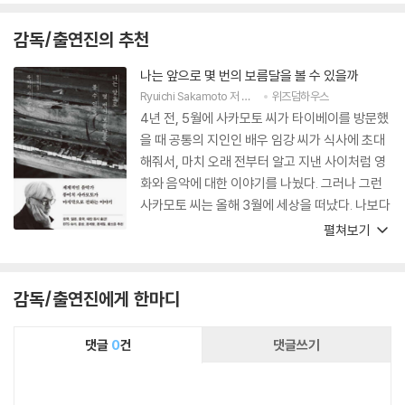
하고 있으며, 침체된 대만의 영화산업을 활성화하기 위해 제작/배급사인
‘시노무비’를 운영, 신진 영화인 발굴 및 양성에 힘쓰고 있으며, 유럽과 아
감독/출연진의 추천
시아 지역의 예술 영화들을 대만에 소개하는 활동을 벌이고 있다.
나는 앞으로 몇 번의 보름달을 볼 수 있을까
Ryuichi Sakamoto
저
황국영
역
위즈덤하우스
4년 전, 5월에 사카모토 씨가 타이베이를 방문했
을 때 공통의 지인인 배우 임강 씨가 식사에 초대
해줘서, 마치 오래 전부터 알고 지낸 사이처럼 영
화와 음악에 대한 이야기를 나눴다. 그러나 그런
사카모토 씨는 올해 3월에 세상을 떠났다. 나보다
다섯 살이나 젊은데. 이 책에서 사카모토 씨는 보
펼쳐보기
름달에 대해 이야기한다. 그 글을 읽고 나는 호르
헤 루이스 보르헤스의 「달」이라는 시를 떠올렸다.
보르헤스는 그의 마지막 반려자였던 마리아 코다
감독/출연진에게 한마디
마에게 보내는 시에 이렇게 썼다. “수 세기의 시간
동안 / 계속 바라봐왔던 사람들의 눈물로 가득 찬
댓글
0
건
댓글쓰기
달은 황금빛 / 보라 / 그것은 당신의 거울이다” 지
구상에서 사라져가는 존재 중, 달에 쌓여가는 이
들도 많겠지.