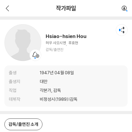
Hsiao-hsien Hou
작가파일
감독/출연진
Hsiao-hsien Hou
허우 샤오시엔
후효현
감독/출연진
출생
1947년 04월 08일
출생지
대만
직업
각본가, 감독
데뷔작
비정성시(1989)|감독
감독/출연진 소개