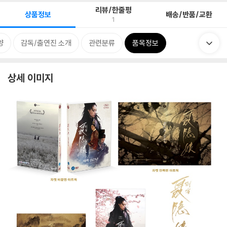
리뷰/한줄평
상품정보
배송/반품/교환
1
양
감독/출연진 소개
관련분류
품목정보
상세 이미지