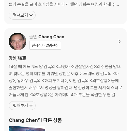
되는 장면에서도 은낭은 계안에게 머뭇거리며 말하지 못한 무언가를 결국
들의 눈길을 끌며 호기심을 자아내게 했던 영화는 여명과 함께 주연
전하지 못한다. 대신 “호희가 임신했습니다”라는 말로 계안을 지켜준다.
환 영화 <유리의 성>을 통해서 이다. 여명의 오랜 연인으로 나온 이
운명의 갈림길 앞, 십 여 년의 그리움과 고독함 후에 마침내 마주하게 된 운
펼쳐보기
영화에서 여명이 직접 불러주는 "Try to remember" 과 함께 서기
명의 상대에게 조차 그 흔한 감정과 복수의 한마디를 전하지 못하며, 무협
란 배우는 국내 관객들의 뇌리에 파고들었다. 사실 국내 관객들은 잘
물의 전형인 비극과 복수의 공식은 여지없이 무너진다. 그 누구도 은낭의
몰랐지만, 서기는 그 이전에 이미 홍콩과
손에 죽지 않으며, 은낭은 스승의 명령에 불복하고, 자객으로서의 마지막
출연
Chang Chen
관문 통과에 실패한다. 그러나 이 여성적 힘인 머뭇거림이야말로 칼이 마
관심작가 알림신청
지막으로 완성해야 하는 ‘웅크린 호랑이와 숨은 용-'와호장룡'의 정중지도
(正中之道)’가 말하려고 했던 칼을 품는 궁극의 인품인 것이다. 은낭은 진
장첸,張震
정으로 칼을 숨기고 다스릴 수 있는 궁극에 도달한 것이다. '자객 섭은낭'의
14살 때 에드워드 양 감독의 <고령가 소년살인사건>의 주연을 맡으
은낭이 기존의 여성 킬러와는 완전히 다른 여성 캐릭터로 창조된 비밀이
며 빛나는 영화 데뷔를 이뤄낸 장첸은 이후 에드워드 양 감독의 <마
여기에 있으며, 섭은낭을 연기한 배우 서기가 오래도록 회자될 만큼의 강
장>, 왕가위 감독의 <해피 투게더>, 이안 감독의 <와호장룡> 등에
렬한 인상을 주는 이유이기도 하다.
출현하면서 배우로서 명성을 쌓아간다. 명실공히 그를 세계적 스타로
거듭나게 한 <와호장룡>은 아카데미 4개 부문을 석권한 무협 멜로
ABOUT MOVIE 3
로 이 영화에서 장첸은 장쯔이와 이룰 수 없는 사랑을 하는 마적단 두
펼쳐보기
자연의 바람소리, 새소리, 구름, 나무, 햇살 - 또 하나의 캐릭터!
목 ‘호’ 역할을 맡아 선 굵은 연기를 보여주었다. 장첸은 인기의 여세
아시아 최고의 촬영감독 마크 리 핑빙이 담아낸 칼과 자연의 매혹적인 영
를 몰아 2001년에는 국내 가수 ‘브라운 아이즈’의 뮤직비디오에 출연
상미!
Chang Chen
의 다른 상품
하기도 했었는데, <와호장룡>으로 스타
허우 샤오시엔 감독은 '자객 섭은낭'의 또 하나의 주인공으로 자연을 캐스