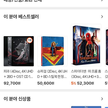
'비정성시'의 문청을 통해 하나 둘씩 알게 되는 사실은 문청이 처음부터 장
애인은 아니었다는 것이다. 어머니의 죽음 이후 형들의 죽음, 행방불명, 광
이 분야 베스트셀러
기 그렇게 만들어진 금기와 침묵은 문청 일가가 대만과 함께 겪어야 했던
아픈 역사를 통과하는 생존 방식이었다. '비정성시'가 상처와 계속되는 그
흔적에 관한 이야기였다면, 이는 자객 은낭의 이야기에서도 계속되고 있
다. 은낭은 검술보다 강한 인륜지정으로, 스승의 마지막 가르침이자 관문
19
으로 13년 만에 고향 위박으로 돌려보내진다. 이제 은낭은 자신의 과거와
만나야 하는 것이다. 과거 정혼자였던 계안을 죽이라는 명을 받고 도착한
고향은 은낭이 버릴 수 없었던 행복했던 한 소녀의 시간이 흔적으로 남은
곳이다.
파과 (4Disc, 4K UHD
슈퍼걸 (2Disc, 4K UH
스파이더맨 : 파 프롬 홈
스
인간의 내면과 개인사를 통한 사적인 방식으로 역사와 사회를 보는 허우
+ 2BD + OST CD 15
D + BD 스틸북 한정
(3Disc, 4K UHD+3D
(
샤오시엔 감독 특유의 연출 방식은 '자객 섭은낭'에서도 크게 다르지 않다.
00장 한정 스틸북 한정
판) (펀치) : 블루레이
+BD 렌티큘러 풀슬립
렌
92,700
50,600
5
52,300
5
은낭과 문청은 적당한 거리에서 자신의 슬픔과 조우하고 감독은 그들의 표
%
원
원
원
판) : 블루레이
B1 스틸북 넘버링 한정
틸
정 뒤로 무심천 같이 흐르는 풍경 속에서 주인공들의 내면을 발견하게 한
판) : 블루레이
블
다. 전혀 다른 두 영화가 묘하게 닮아 있는 이유는 두 주인공들의 상처와 그
이 분야 신상품
흔적이라는 이야기를 하고 있기 때문이다. 그러나 '자객 섭은낭'은 죽이는
칼과 살리는 칼의 다름을 보여주고, 남발될 수 없는, 자객 자신의 의지에 의