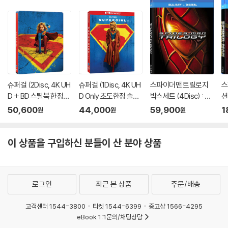
해 살인명령을 어기고 모두들 살리는 칼의 길을 선택하는 은낭을 보여준
다. 이는 과거로부터 계속되는 잔인한 현재의 슬픔을 사진으로 기록하는
문청의 침묵보다 한결 가벼워진 느낌이다. 그렇게 은낭은 마경소년과 함께
새로운 길을 떠난다.
DVD/ Blu-ray 구매시 참고 사항 안내드립니다.
슈퍼걸 (2Disc, 4K UH
슈퍼걸 (1Disc, 4K UH
스파이더맨 트릴로지
스
※ 4K블루레이, 3D 블루레이 재생 관련 안내
D + BD 스틸북 한정
D Only 초도한정 슬립
박스세트 (4Disc) : 블
션
1) 4K UHD 디스크는 대용량의 데이터 전송이 필요하므로 4K전용 플레
판) (펀치) : 블루레이
케이스) : 블루레이
루레이
블
50,600
44,000
59,900
1
원
원
원
이어를 사용하셔야 합니다. 더불어 플레이어 소프트웨어 최신 버전의 업데
이트, 대용량 케이블 사용이 필수입니다.
이 상품을 구입하신 분들이 산 분야 상품
2) 3D 블루레이는 전용 플레이어와 3D 지원 TV를 통해서만 재생 가능합
니다.
※ 아웃케이스/구성품/포장 상태
로그인
최근 본 상품
주문/배송
1) 제작/배송 과정에서 경미한 아웃케이스 주름, 모서리 눌림 및 갈라짐이
발생할 수 있습니다. 반품을 원하실 경우 미개봉 상태로 문의 부탁드립니
고객센터 1544-3800
티켓 1544-6399
중고샵 1566-4295
다.
eBook 1:1문의/채팅상담
2) 스틸북 케이스 제작 과정에서 기포 혹은 경미한 인쇄 오류가 발생할 수