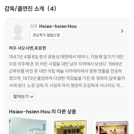
계의 ‘칼’의 이야기다. ‘고요’와 ‘충만’ 가운데 생과 사를 자르는 칼의 시간은
감독/출연진 소개
4
자연을 닮아 있어서 더욱 서늘하고 엄격한데, 허우 샤오시엔의 자객 ‘은
낭’은 그 곳에 쉽게 정착하지 못한다.
감독
Hsiao-hsien Hou
아이와 함께 있던 아버지, 그리고 과거의 정혼자를 암살하라는 두 번의 명
관심작가 알림신청
령을 거부하고 마경 소년과 함께 위박을 떠나려는 섭은낭은 처음으로 스스
로 선택한 길을 떠난다. 자객 섭은낭의 스크린 속 이야기는 감독이 펼쳤다
허우 샤오시엔,후효현
면, 신라로 간 섭은낭의 이야기는 이제 관객의 몫으로 남겨둔 채 말이다. 그
1947년 4월 8일 중국 광동성 매현에서 태어나, 이듬해 일가가 대만
래서 '자객 섭은낭'은 영화를 보는 동안의 흥분 보다는 끝난 후의 여운이 더
으로 이주해 온 뒤 어린 시절을 대만 남부 지역에서 보낸다. 1969년
욱 강렬하고 가슴 한 켠에 자리잡게 되는 허우 샤오시엔 표 영화이다.
군복무를 마친 후 대만 국립 예술 아카데미에서 영화 연출을 전공하
였으며, 1972년 졸업하여 다양한 직업들을 거친 후 영화의 길에 들어
ABOUT MOVIE 2
서게 된다. 노장 감독 리 시앙과 라이 쳉잉의 조감독과 시나리오 작가
전무후무한 여성 ‘킬러’ 캐릭터의 탄생 ‘섭은낭’
를 거친 그는 이후 촬영감독 첸 쿤호우와 파트너가 되어 감독으로 데
오래도록 회자될 깊은 여운의 무협 영화를 만나다!
펼쳐보기
뷔한다. 80년 〈귀여운 여인〉으로 데뷔한 이 후, 〈바람이 춤춘다〉를 거
'자객 섭은낭'은 주인공 ‘은낭’을 포함한 다수의 여성 캐릭터들이 등장하는
쳐 〈고향의 푸른 잔디〉를 만들어 비평가들의 찬사를 받았다. 이때까지
데, 감독은 자칫 외부로 밀려나갈 수 있는 이 인물들 모두에 캐릭터를 부여
Hsiao-hsien Hou
의 다른 상품
흥행감독으로서의 입지
하며 정교하게 이야기의 층위를 쌓아간다. 허우 샤오시엔 감독의 '밀레니
엄 맘보'(2003), '카페 뤼미에르'(2005), '빨간 풍선'(2008)을 통해서
다뤄졌던 여성적 테마들은 '자객 섭은낭'에서 또 하나의 세계로 완성된다.