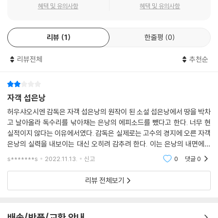
화려함을 배가 시켰다. 흔들리는 반투명 커튼 사이로 계안을 바라보는 은
혜택 및 유의사항
혜택 및 유의사항
낭의 무표정한 모습은 차마 말하지 못한 그녀의 마음을 대변하는 장면으
로, 영화의 백미로 손꼽힌다. 허우 샤오시엔 감독의 전작 '해상화''밀레니엄
맘보''쓰리 타임즈' 등에서 활약한 황문영 미술감독이 영화의 미술과 의상
리뷰
1
한줄평
0
을 맡아 한 폭의 그림 같은 컷들을 만들며 걸작을 탄생시켰다.
리뷰전체
추천순
ABOUT MOVIE 4
슬픔의 도시 '비정성시'에서 칼의 길에 서있는 여인 '자객 섭은낭'까지
잃어버린 것들의 흔적을 끊고, 새로운 길을 떠나다
자객 섭은낭
전세계가 허우 샤오시엔 감독과 대만 영화의 존재를 선명하게 알게 된 것
허우샤오시엔 감독은 자객 섭은낭의 원작이 된 소설 섭은낭에서 땅을 박차
은 단연 베니스영화제 황금사자상을 수상한 '비정성시'부터이다. 한 가족
고 날아올라 독수리를 낚아채는 은낭의 에피소드를 뺐다고 한다. 너무 현
사를 통해 중국 본토와 대만의 아픈 역사를 담담히 그린 작품의 주인공은
실적이지 않다는 이유에서였다. 감독은 실제로는 고수의 경지에 오른 자객
사진관을 운영하는 벙어리 문청이다. 주인공 문청은 자객 섭은낭의 은낭과
은낭의 실력을 내보이는 대신 오히려 감추려 한다. 이는 은낭의 내면에서
많이 닮아 있다. 듣지도 못하고 말하지도 못하는 문청은 영영 고향 집으로
비롯된다. 은낭은 싸움을 할 수 없는 고수다. 십대에 여도사에게 맡겨져 무
s*******s
2022.11.13.
신고
0
댓글
0
돌아올 수 없는 가파른 운명의 세 형들과 달리, 타이페이 외곽에 작은 사진
술을 수련
관을 운영하며 조용히 살고 있다. 그러나 이 문청에게도 시절은 친절하지
리뷰 전체보기
않다. 역사의 큰 흐름은 그 시대를 만난 개인의 생을 시작하기도 전부터 금
가게 하거나 부숴버리기까지 한다. 야수 같은 시절을 만난 개인들을 절망
하거나 슬픔 속으로 침묵하게 한다.
배송/반품/교환 안내