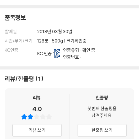
움이기도 하다.
품목정보
“숨막이는 우아함, 아름답다!”(Variety)라는 찬사는 독특하고 아름다운
미쟝센으로 아시아 촬영감독의 자존심이라 불리는 리 핑빙 촬영감독의 몫
발매일
2018년 03월 30일
으로 그는 허우 샤오시엔 감독의 '해상화', '밀레니엄 맘보' 등을 비롯, 왕가
시간/무게/크기
128분 | 500g | 크기확인중
위 감독의 '화양연화', 고레에다 히로카즈 감독의 '공기인형' 등 아시아 거
장들의 다수 작품에 참여한 촬영계의 마스터이다. 35mm 필름으로 촬영
KC인증
인증유형 : 확인 중
KC 인증 :
인증번호 : -
해 디지털로 편집하는 과정을 거친 '자객 섭은낭'은 과거와 현재를 구분하
기 위해 프롤로그를 흑백으로 촬영했고, 현실감을 높이기 위해 1.37:1과 1.
85:1 비율을 오가며 촬영해 독창적인 무협영화를 만들어냈다. 또한 감독
리뷰/한줄평
1
은 롱테이크 안에 자연스럽게 형성되는 인물의 흔적을 팔로우하며 순도 1
00%의 자연스러운 움직임을 포착해냈다.
리뷰
한줄평
당 시대를 완벽히 재현한 프로덕션 디자인도 '자객 섭은낭'의 또 하나의 볼
4.0
첫번째 한줄평을
거리다. 감독을 비롯한 미술스텝들은 당나라의 회화를 통해 당시의 의상과
남겨주세요.
생활상 등을 연구했고, 흑색, 황색을 키 컬러로 설정해 수제 실크 제품을 기
반으로 프로덕션 디자인을 구성했다. 왕실의 힘을 상징하는 황색으로 계안
리뷰 쓰기
한줄평 쓰기
의 위세를 드러냈고, 희미한 불빛 사이에서 반사되는 실크 소재는 영화의