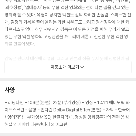
허우 샤오시엔 감독의 '자객 섭은낭'은 우리에게 익숙한 '황비홍', '적인걸',
'와호장룡', '일대종사' 등의 무협 액션 영화와는 전혀 다른 길을 걷고 있는
영화라 할 수 있다. 유혈이 낭자한 액션도 칼의 화려한 손놀림, 스피드한 전
개, 감정의 기복을 끌어 올리는 과한 사운드도 그리고 권선징악에 대한 카
타르시스도 없다. 허우 샤오시엔 감독은 이 모든 지점을 피해 우리가 알고
있는 무협 액션 영화의 고정관념을 깨트리며 새롭고 신선한 무협 액션 영
화를 만들어 냈다.
감독은 판타지 대신에 리얼함, 그리고 인륜의 정을 끊지 못해 냉혈한이 될
수 없었던 자객 섭은낭 내면의 이야기에 초점을 맞추고 있다. 무엇보다 주
제품소개 더보기
인공들은 필요 이상의 대화를 나누지 않을뿐더러 카메라는 칼과 활에 맞아
피 흘리는 사람을 흔하게 비추지 않는다. 공중을 날아 다니는 장면 조차 과
하지 않다. 어린 나이에 어른들의 정치싸움에 이용되어 원치 않던 칼의 길
사양
을 가야 했던 섭은낭의 슬픔과 아픔을 담담히 담아내고 있다. 단지, 고독한
표정이 그녀가 지닌 아픔의 깊이를 대신해주고 살인 앞에서의 머뭇거림은
- 러닝타임 - 106분(본편), 22분(부가영상) - 영상 - 1.41:1 애너모픽 와
살생하는 킬러가 될 수 없음을 드러낸다. '자객 섭은낭'이 아름다운 무협 액
이드스크린 - 음향 - 만다린 Dolby Digital 5.1ch(본편) - 자막 - 한국어
션 영화로 만들어질 수 있었던 것은 오랜 시간을 담고 있는 듯한 관조적인
/ 영어자막 - 부가영상(SD, 한글자막) 1. 정성일 영화평론가의 전편 음성
촬영과 느림의 미학 때문이기도 하다. 이것도 '와호장룡'의 대나무 숲 대결
해설 2. 메이킹 다큐멘터리 3. 예고편
씬, '일대종사'의 기차역에서의 무협 액션 씬이 보여줬던 것과는 또 다른 세