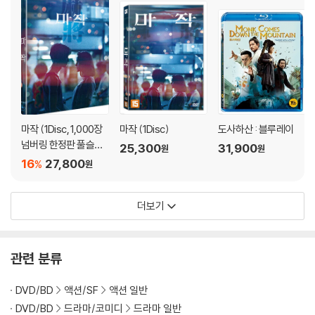
팅했다. 클로즈업이나 과장된 영상을 사용하지 않는 것으로 유명한 허우
감독은 클로즈업이나 빠른 편집 대신에 영화의 또 다른 캐릭터로 칼의 움
직임 전후로 들리는 나뭇잎 소리, 깊은 계곡을 돌다 온 듯한 바람소리, 멀리
칼싸움 현장으로 부서지는 햇살, 은낭의 어깨 너머로 보이는 붉은 노을 등
을 캐릭터화하면서 자연과 배경에 생기를 불어 넣었다. 관객들은 기존 무
협영화의 요란함과 과장 대신에 ‘고요’속의 칼의 긴장과 자연의 ‘충만함’ 가
운데 펼쳐지는 아름다움 속에서 인간들의 두려움과 헛된 욕망을 발견하게
된다.
마작 (1Disc, 1,000장
마작 (1Disc)
도사하산 : 블루레이
넘버링 한정판 풀슬립)
25,300
31,900
원
원
고향 위박에 돌아온 은낭의 과거와 현재를 아는 것은 사람들이 아니라, 은
: 블루레이
16
27,800
%
원
낭과 함께 침묵하고 있는 바람이자, 흘러가는 구름처럼 보인다. 스크린 위
로 들리는 바람소리, 새소리에서 은낭의 이야기를 짐작하게 되는 것 같은
더보기
착각에 빠지기도 한다. 감독은 “아무리 대단해도 현실이란 것을 초월할 수
는 없다. 불어오는 바람의 흐름, 빛 등에 집중해 그 기본을 찾아낸다. 그런
영화가 마음을 움직인다고 생각한다. 내 작품 자체는 스스로의 영화에 대
관련 분류
한 일종의 고집같은 것을 표현하는 것과도 같다”고 밝혔듯이 인공조명 조
차 걷어낸 햇살과 어둠은 스크린에 생동감을 불어 넣기에 충분했고, 자연
DVD/BD
액션/SF
액션 일반
촬영을 고집한 의미 있는 성과이기도 하다. 이는 허우 샤오시엔감독과 오
DVD/BD
드라마/코미디
드라마 일반
랜 세월 영화적 호흡을 맞춰온 촬영감독 마크 리 핑빙이 이루어낸 아름다