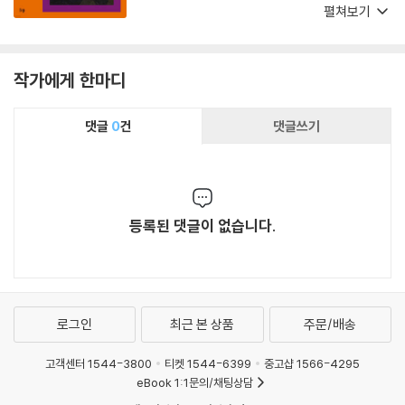
누스의 사상가로서의 측면뿐 아니라 목회자로서
펼쳐보기
의 면모도 적극적으로 조명합니다. 그 결과, 독자
들은 북아프리카의 주교였던 아우구스티누스의
더욱 온전한 초상을 마주합니다. 그뿐 아니라, 시
작가에게 한마디
대와 호흡한 신학자인 아우구스티누스의 저작들
은, 다소의 바울의 글들처럼 그리스도의 제자이
댓글
0
건
댓글쓰기
며 목회자인 그의 삶에 의해 빚어졌고 또한 그것
과 깊이 연결되어 있음이 드러납니다.
등록된 댓글이 없습니다.
로그인
최근 본 상품
주문/배송
고객센터 1544-3800
티켓 1544-6399
중고샵 1566-4295
eBook 1:1문의/채팅상담