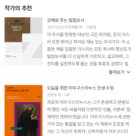
작가의 추천
강해로 푸는 빌립보서
조지 거스리
저
한화룡
역
디모데
이 주석을 헌정한 대상인 고든 피처럼, 조지 거스
리 또한 뛰어난 학자요 재능 있는 주석가다. 이 소
중한 책을 집필한 거스리는 모든 목사와 평신도가
빌립보서를 더 신실하게 가르치고, 설교하며, 그
진리를 실천하도록 돕는 것을 목표로 삼았다. 빌
립보서를 향한 그의 깊은 애정은 전염성이 있다.
펼쳐보기
나는 이 책을 당신에게 열렬히 추천한다. 또한 당
신이 나와 함께 이 책을 정기적으로 읽으며 그 깊
오늘을 위한 아우구스티누스 인생 수업
이를 헤아리고, 바울의 옥중서신에 담긴 보물을
조장호
저
IVP
다른 사람들과도 나눌 수 있기를 바란다.
히포의 아우구스티누스는 그가 존경하고 본받으
려 했던 사도 바울처럼 다면적인 인물, 이른바 ‘입
체적인 캐릭터’였습니다. 아우구스티누스에 관한
가치 있는 통찰을 담고 있는 이 책에서 조장호 박
사는 그 자신이 목회자-신학자로서 아우구스티