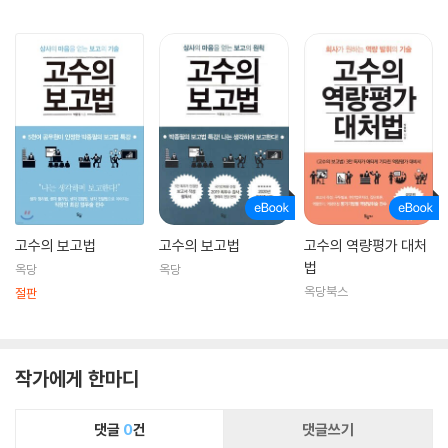
방문자가 보고서를 올리면 저자가 첨삭 해주는 보고서 클리닉이다.
고수의 보고법
고수의 보고법
고수의 역량평가 대처
법
옥당
옥당
옥당북스
절판
작가에게 한마디
댓글
0
건
댓글쓰기