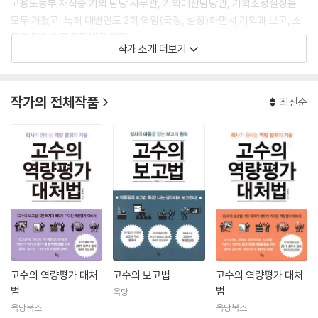
고용노동부 재직중 기획 담당 사무관, 기획예산담당관, 기획조정실장을
모두 거쳤고, 특히 대변인도 2회 역임(국장, 실장)하면서 기획과 보고, 소
통의 달인으로 인정받고 있다.
작가 소개 더보기
그래서 공무원들 사이에서는 ‘보고의 고수’로 불리며, 지은 책으로 《고수의
보고법(개정증보판)》이 있다. 2019년에는 국가공무원 인재개발원이 뽑
은 최우수 강사에 선정되어 명예의 전당에 헌액되었고, 지금은 역량평가
작가의 전체작품
최신순
퍼실리테이터로도 활동하고 있다.
그런 그가 취업준비생과 직장인의 최대 고민거리인 역량평가 대비서를 집
필했다. 역량평가는 국가공무원 과장급 이상 승진평가에서 의무화되었고,
공무원 공채시험에도 채택되었다. 공공기관도 ‘NCS 기반 채용’과 ‘블라인
드 면접’을 본다. 정말 많은 사람이 역량평가를 어떻게 치러야 할지 걱정한
다.
그는 “역량평가는 내 생각을, 상대방의 눈으로, 나만의 스토리로, 남과 다
르게 엮으면 된다”고 조언한다. 그 방법을 ‘역량발휘법 3단계’로 설명하며,
이 책에서 6가지 평가기법에 따른 구체적인 역량발휘법을 제시한다.
고수의 역량평가 대처
고수의 보고법
고수의 역량평가 대처
블로그 blog.naver.com/pjpcrystal
법
법
옥당
저자의 생각을 설명하고 토론하는 공간이다.
옥당북스
옥당북스
카페 cafe.naver.com/pjpcrystal