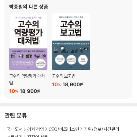
4장 보고서 작성하기 Paper Writing
서 공무원들 사이에서는 ‘보고의 고수’로 불리며, 지은 책으로 《고수
박종필
의 다른 상품
· 본질찾기 | 생각을 글로 잘 정리하기
의 보고법(개정증보판)》이 있다. 2019년에는 국
· 자료읽기 | 눈으로 보지 말고 생각하며 읽자
· 분석하기 | 실태를 분석해야 스토리가 보인다
· 표현하기 | 깔끔한 문장쓰기 원칙 5
원칙 1 | 0.2줄 꼬리를 자르자
원칙 2 | 치장 문구를 지우자
원칙 3 | 적합한 동사를 쓰자
원칙 4 | 문장을 읽으면서 오류를 찾아내자
원칙 5 | 다시 보고 한 번 더 생각하자
생각 쉬어가기 1 업무실적 기술서 쓰기 - 내가 잘한 것의 의미를 써라!
고수의 역량평가 대처
고수의 보고법
법
10
18,900
%
원
5장 구두 발표하기 Oral Presentation
10
18,900
%
원
· 본질찾기 | 생각을 글과 말로 잘 정리하기
· 자료읽기·분석하기 | 급할수록 흐름으로 읽자
· 표현하기 1 | 평가자를 몰입하게 하는 발표 원칙 3
관련 분류
원칙 1 | 들어갈 때는 바로 들어가자
원칙 2 | 읽지 말고 말을 하자
국내도서
경제 경영
CEO/비즈니스맨
기획/정보/시간관리
원칙 3 | 끝낼 때도 바로 끝내자