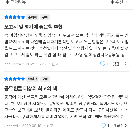
단계 2 | 확인하기 → 상대의 속을 읽자
구매리뷰
추천순
고용노동부에서 근무하였고, 강원지청장과 경북지방노동위원회 위원장
단계 3 | 설득하기 → 상대에게 여유를 주자
을 거쳐 현재 국무조정실 고용식품의약정책관으로 근무 중이다.
단계 4 | 정리하기 → ‘상대’가 아니라 ‘우리’가 되자
종이책
구매
생각 쉬어가기 5 상황별 설득문구 - 분위기 파악 좀 하자!
그는 최근 20년 이래 고용노동부의 최장수 기획재정담당관이었을 정도로
보고서 및 평가에 좋은책 추천
기획과 보고 업무에 관한 한 탁월한 실력을 인정받고 있다. 그래서 공무원
좀 어렵지만 많이 도움 되었습니다보고서 쓰는 법 부터 역량 평가 발표 방
9장 역량 / NCS 기반 면접 보기 Interview
들 사이에서는 ‘보고의 고수’로 불리며, 지은 책으로 《고수의 보고법》이 있
법 까지 세세히 나열해 줍니다기본적인 보고서 쓰는 방법은 고수의 보고법
· 본질찾기 | 상대방과 나를 이어주기
다.
을 보고 사시는 것도 추천합니다 승진 및 업적평가 할 때도 큰 도움이 될 것
· 경험면접 | 구체적으로 나의 행동 설명하기
같고 보고서 검토 하는 작업 할 때 참고로 사용 할 예정입니다공무원 공공
· 상황면접 | 논리적으로 나의 판단 제시하기
역량은 특정 분야의 지식이나 기술이 아니라 ‘어떤 일이나 문제를 해결하
기관 재직자들은 한번 쯤 봐야 할 책입니다신입사원들도 필독을 추천합니
s******4
2022.05.22.
신고
1
댓글
0
· 일반면접 | 진정성으로 나의 내면 소개하기
는 힘’이다. 따라서 ‘역량평가’는 조직에서 자주 일어나는 상황을 모의과제
다선배가 말해
· 표현하기 | 앵무새가 되지 않는 면접 원칙 4
로 설정하고, 그 해결 과정에서 개인이 드러내는 역량을 여러 사람이 평가
원칙 1 | 애매하다고? - 질문으로 정리하자
종이책
구매
하는 것이다.
원칙 2 | 잘 안다고? - 흥분하지 말자
공무원들 대상의 최고의 책
원칙 3 | 말 잘하고 싶다면? - 끊어치고 정리하자
저자에 따르면 조직은 역량평가 과정을 통해 3가지 능력을 보고자 한다.
공직에 계신 분들은 모두나 한번씩 거쳐야 하는 역량평가 관련된 책입니
원칙 4 | 위기라면? - 진정성으로 탈출하자
즉, 생각을 정리하는 능력, 남과 소통하는 능력, 그리고 플러스알파 능력,
다. 보고서 관련 서적으로 유명하신 박종필 공무원님의 책이기도 하구요.
생각 쉬어가기 6 자기소개서 쓰기 - 나의 과거를 알리지 말라!
고수의 보고법을 보신분들이라면 아마도 반드시 다시 구입하셨을 그 책.
즉 스토리텔링 능력이다. 기존의 정보를 모아서 나열하지 않고, 그것을 덩
지금 바로 구입하셔서 미리미리 익혀두시면 현직 업무에도 활용하실 수 있
어리로 묶어서 새로운 의미, 즉 스토리를 만드는 능력을 보고자 하는 것이
에필로그_플러스알파는 무엇으로 얻어지는가?
으며 향후 시험에서도 도움이 되리라 의심하지 않습니다.특히, 맨 뒤 편에
다.
s*****i
2019.08.18.
신고
1
댓글
1
연간 일정으로 미리