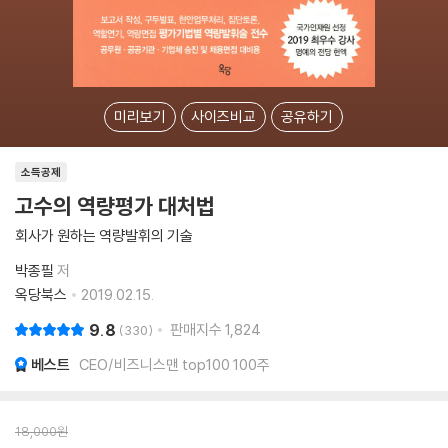
미리보기
사이즈비교
공유하기
소득공제
고수의 역량평가 대처법
회사가 원하는 역량발휘의 기술
박종필
저
옥당북스
2019.02.15.
9.8
판매지수
1,824
330
베스트
CEO/비즈니스맨 top100 100주
18,000
원