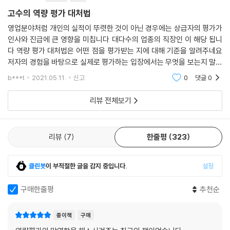
단계’, 집단토론 평가 시에는 ‘상대를 내 편으로 만드는 토론 원칙 4’ 등을
마음 편해지기
고수의 역량 평가 대처법
일러주고 있다. 각각의 공략법을 ‘하수’의 생각과 ‘고수’의 생각을 비교하는
식으로 풀어내, 이해를 돕는다.
영업분야처럼 개인의 실적이 뚜렷한 것이 아닌 경우에는 상급자의 평가가
D-1분_초능력 발휘하기
인사와 진급에 큰 영향을 미칩니다 대다수의 업종의 직장인 이 해당 됩니
어려울수록 본질로 돌아가기
다 역량 평가 대처법은 어떤 점을 평가받는 지에 대해 기준을 알려주네요
책의 마지막에는 저자의 특강이 준비돼 있다. 여기에는 일상에서 역량평가
급할수록 끝까지 생각하기
저자의 경험을 바탕으로 실제로 평가하는 입장에서는 무엇을 보는지 말해
를 준비하는 방법이 담겼다. 기초역량을 키우기 위해 신문 사설을 쪼개서
줘요 이런점이 안 좋다 지적해주니 읽으면 도움이 될 내용이 있습니다 잘
읽는 방법, 남이 쓴 보고서 쪼개서 따라 쓰는 방법 등을 독자에게 직접 예시
b***t
2021.05.11.
신고
0
댓글
0
읽었습니다
를 보여주면서 설명한다.
리뷰 전체보기
단순히 ‘스킬’만을 습득하길 원하는 독자들에게는 이 책이 맞지 않을 수도
있다. 스킬에 대해서는 거의 언급돼 있지 않기 때문이다. 대신 생각을 정리
리뷰
7
한줄평
323
하는 구체적이고 현실적인 방법을 소개 한다는 장점이 있다. ‘꼼수’보다는
‘정도’에 가까운 길을 제시하는 책인 셈이다.
클린봇
이 부적절한 글을 감지 중입니다.
설정
이 책은 ‘맛보기’가 아니라 진짜 ‘맛내기’를 보여준다. 어떤 역량평가가 눈
앞에 닥쳐와도 흔들리지 않을 수 있는 기본기를 원하는 독자에게 일독을
구매한줄평
추천순
권한다.
종이책
구매