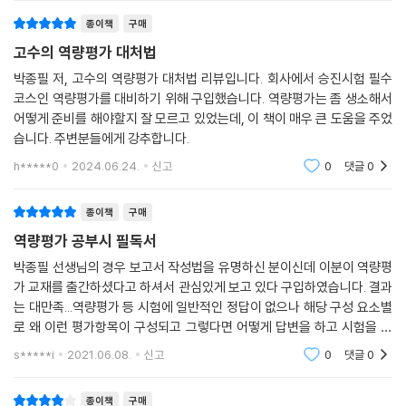
이 능력들은 곧 구성원이 조직에 발생하는 문제를 얼마나 잘 해결할 수 있
종이책
구매
[특강] 역량평가, 일상에서 준비하기
는지 평가하는 척도가 된다. 이에 저자는 ‘역량발휘법 3단계’를 제시하고
고수의 역량평가 대처법
자신이 가진 역량을 제대로 발휘하기 위해서는 이를 연습하라고 조언한다.
D-1년_기초 역량 키우기
박종필 저, 고수의 역량평가 대처법 리뷰입니다. 회사에서 승진시험 필수
생각의 역량 키우기 → 역량평가식으로 생각하기
코스인 역량평가를 대비하기 위해 구입했습니다. 역량평가는 좀 생소해서
깔끔한 문장쓰기 원칙, 평가자를 몰입하게 하는 발표 원칙, 상대를 내 편으
어떻게 준비를 해야할지 잘 모르고 있었는데, 이 책이 매우 큰 도움을 주었
이해의 역량 키우기 → 신문사설 쪼개서 줄 치며 읽기
로 만드는 토론 원칙 등 구체적 공략법 제시
습니다. 주변분들에게 강추합니다.
표현의 역량 키우기 → 쪼개 쓰기, 요약하기, 고쳐 쓰기
연습의 역량 키우기 → 제3자의 눈으로 보기
h*****0
2024.06.24.
신고
0
댓글
0
책은 크게 1, 2부와 특강으로 구성되었다. 1부에서는 ‘역량발휘법 3단계’를
소개한다. 여기서 그는 문제의 본질을 파악하고(생각정리 능력), 평가자의
D-1분기_섬세함의 역량 키우기
눈으로 보고(소통 능력), 스토리를 더하라(플러스알파 능력)고 강조한다.
종이책
구매
콘텐츠와 스토리 모으기
저자는 시일이 촉박하고 업무가 바빠 시간 내기가 어려울수록 역량발휘법
역량평가 공부시 필독서
고쳐 생각하기
3단계를 연습하면 효과적이라고 제안한다.
박종필 선생님의 경우 보고서 작성법을 유명하신 분이신데 이분이 역량평
가 교재를 출간하셨다고 하셔서 관심있게 보고 있다 구입하였습니다. 결과
D-1월_익숙함의 역량 키우기
2부에서는 1부의 역량발휘법을 토대로 평가기법별로 공략법을 알아본다.
는 대만족...역량평가 등 시험에 일반적인 정답이 없으나 해당 구성 요소별
스토리에 익숙해지기
보고서 작성, 구두 발표, 현안업무처리, 집단토론, 역할연기, 역량/NCS 기
로 왜 이런 평가항목이 구성되고 그렇다면 어떻게 답변을 하고 시험을 준
곁가지도 챙겨놓기
반 면접 등 각각의 평가기법에 맞는 공략법에 대해 구체적으로 제시한다.
비해야 하는지 자세히 알려주셔서 너무나 도움이 많이 되었습니다. 특히,
s*****i
2021.06.08.
신고
0
댓글
0
예를 들어 보고서 작성 시에는 ‘깔끔한 문장쓰기 원칙 5’, 구두 발표할 때는
이 책은 공
D-1일_버리기의 역량 발휘하기
‘평가자를 몰입하게 하는 발표 원칙 3’, 현안업무처리 때는 ‘현안분석법 4
안 되는 것 안 하기
종이책
구매