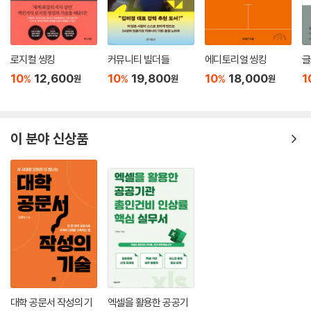
로지컬 씽킹
커뮤니티 빌더들
에디토리얼 씽킹
글
10
12,600
10
19,800
10
18,000
1
%
%
%
원
원
원
이 분야 신상품
대학 공문서 작성의 기
엑셀을 활용한 공공기