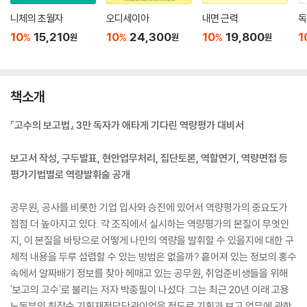
니체의 초월자
오디세이아
내면 근력
독
10
15,210
10
24,300
10
19,800
1
%
%
%
원
원
원
책소개
『고수의 보고법』 3만 독자가 애타게 기다린 역량평가 대비서
보고서 작성, 구두발표, 현안업무처리, 집단토론, 역할연기, 역량면접 등
평가기법별로 역량발휘술 공개
공무원, 공사를 비롯한 기업 입사와 승진에 있어서 역량평가의 중요도가
점점 더 높아지고 있다. 각 조직에서 실시하는 역량평가의 본질이 무엇인
지, 이 본질을 바탕으로 어떻게 나만의 역량을 발휘할 수 있을지에 대한 구
체적 내용을 두루 섭렵할 수 있는 방법은 없을까? 흩어져 있는 정보의 홍수
속에서 알짜배기 정보를 찾아 헤매고 있는 공무원, 취업준비생들을 위해
'보고의 고수'로 불리는 저자 박종필이 나섰다. 그는 최근 20년 이래 고용
노동부의 최장수 기획재정담당관이었을 정도로 기획과 보고 업무에 관한