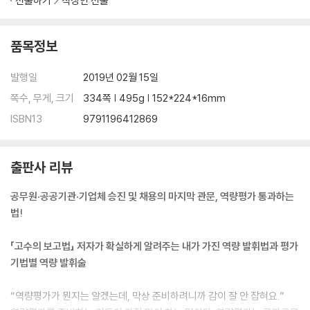
선물하기
직장인 선물
· 표현하기 2 | 연속 질문에 대처하는 스토리식 대답 원칙 4
원칙 1 | 질문을 예상하자
원칙 2 | 근거 대기, 스토리로 준비하자
품목정보
원칙 3 | 말은 짧게 하자
원칙 4 | 평가자와 싸우지 말자
발행일
2019년 02월 15일
생각 쉬어가기 2 한 페이지로 끝내는 발표의 기술
쪽수, 무게, 크기
334쪽 | 495g | 152*224*16mm
ISBN13
9791196412869
6장 현안업무처리하기 In-basket
· 본질찾기 | 생각을 글과 말로 빨리, 잘 정리하기
· 자료읽기·분석하기 | 현안분석법 4단계
출판사 리뷰
단계 1 | 무엇을 할까? - 해결과제 파악
단계 2 | 무엇부터 할까? - 우선순위 결정
공무원·공공기관·기업체 승진 및 채용의 마지막 관문, 역량평가 통과하는
단계 3 | 어떻게 풀까? - 해결방향 마련
법!
단계 4 | 어떻게 처리할까? - 처리방법 선택
· 표현하기 | 여러 과제 신속정확 처리 원칙 4
「고수의 보고법」 저자가 확실하게 알려주는 내가 가진 역량 발휘법과 평가
원칙 1 | 양식이 아니라 내용에 신경쓰자
기법별 역량 발휘술
원칙 2 | 곁가지보다 덩어리에 집중하자
원칙 3 | 줄이되 제대로 쓰자
“역량평가가 뭔지는 알겠는데, 막상 준비하려니까 감이 잘 안 잡혀요.”
원칙 4 | 과제 간의 관계를 말하자