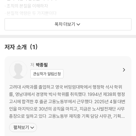
· 조직의 본질을 이해하자
· 본질적 역량은 두 가지뿐이다
· 평가기법별로 본질을 파악하자
목차 더보기
2장 평가자의 눈으로 보기
· 무엇을 평가할까? - 스킬보다 역량
저자 소개
1
· 무엇을 먼저 볼까? - 표현보다 이해
· 무엇이 정답일까? - 결과보다 과정
· 무엇을 좋게 볼까? - 나열보다 관계
저
박종필
관심작가 알림신청
3장 스토리 더하기
· 곁가지와 덩어리를 구분하자
고려대 사학과를 졸업하고 영국 버밍엄대학에서 행정학 석사 학위
· 덩어리에 스토리를 입히자
를, 영남대에서 경영학 박사 학위를 취득했다. 1994년 제38회 행정
· 부분의 스토리에서 남과 달라지자
고시에 합격한 후 줄곧 고용노동부에서 근무했다. 2025년 4월 대변
· 스토리텔링, 200% 활용하기
인을 마지막으로 30년의 공직을 마치고, 지금은 노사발전재단 사무
총장으로 일하고 있다. 고용노동부 재직중 기획 담당 사무관, 기획예
2부 평가기법별 공략법
산담당관, 기획조정실장을 모두 거쳤고, 특히 대변인도 2회 역임(국
펼쳐보기
장, 실장)하면서 기획과 보고, 소통의 달인으로 인정받고 있다. 그래