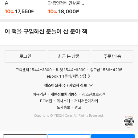
술
관 총인건비 인상률 핵
심 실무서
10
17,550
10
18,000
%
%
원
원
이 책을 구입하신 분들이 산 분야 책
로그인
최근 본 상품
주문/배송
고객센터 1544-3800
티켓 1544-6399
중고샵 1566-4295
eBook 1:1문의/채팅상담
예스이십사(주) 사업자 정보
이용약관
개인정보처리방침
청소년보호정책
PC버전
회사소개
거래처관계자께
도서홍보
광고
Copyright © YES24 Corp. All Rights Reserved.
MATOM4