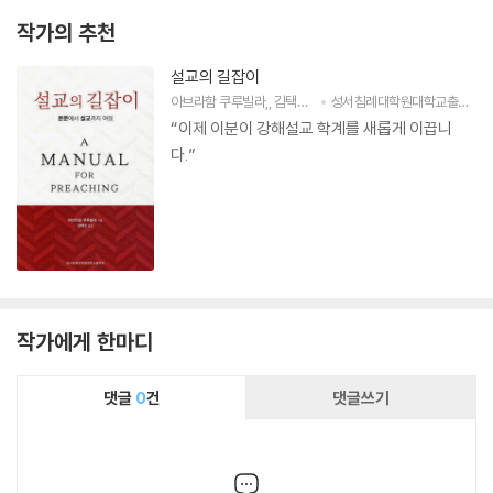
작가의 추천
설교의 길잡이
아브라함 쿠루빌라
,
김택수
저
성서침례대학원대학교출판부
“이제 이분이 강해설교 학계를 새롭게 이끕니
다.”
작가에게 한마디
댓글
0
건
댓글쓰기