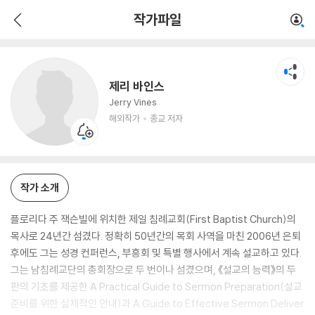
제리 바인스
작가파일
해외작가
종교 저자
제리 바인스
Jerry Vines
해외작가
종교 저자
작가 소개
플로리다 주 잭슨빌에 위치한 제일 침례교회(First Baptist Church)의
목사로 24년간 섬겼다. 정확히 50년간의 목회 사역을 마친 2006년 은퇴
후에도 그는 성경 컨퍼런스, 부흥회 및 특별 행사에서 계속 설교하고 있다.
그는 남침례교단의 총회장으로 두 번이나 섬겼으며, 《설교의 능력》의 두
판의 기초를 제공한 A Practical Guide to Sermon Preparation(설교
준비를 위한 실제적인 안내)과 A Guide to Effective Sermon Deliver