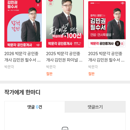
2026 박문각 공인중
2025 박문각 공인중
2025 박문각 공인중
개사 김민권 필수서 1
개사 김민권 파이널 패
개사 김민권 필수서 1
차 민법·민사특별법
스 100선 1차 민법·민
차 민법·민사특별법
박문각
박문각
박문각
사특별법
절판
절판
작가에게 한마디
댓글
0
건
댓글쓰기