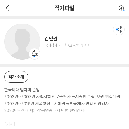
김민권
작가파일
국내작가
어학/교육/학습 저자
김민권
국내작가
어학/교육/학습 저자
작가 소개
한국외대 법학과 졸업
2003년~2007년 사법시험 전문출판사 도서출판 수림, 보광 편집위원
2007년~2019년 새롬행정고시학원 공인중개사 민법 전임강사
2020년~현재 박문각 공인중개사 민법 전임강사
[저서]