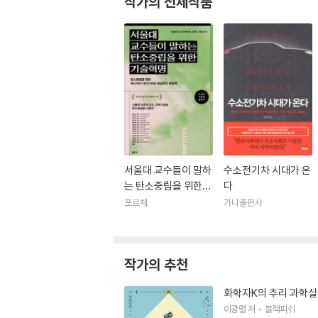
작가의 전체작품
서울대 교수들이 말하
수소전기차 시대가 온
는 탄소중립을 위한
다
기술혁명
포르체
가나출판사
작가의 추천
화학자K의 추리 과학실
이광렬
저
블랙피쉬