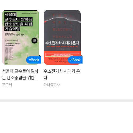
서울대 교수들이 말하
수소전기차 시대가 온
는 탄소중립을 위한
다
기술혁명
포르체
가나출판사