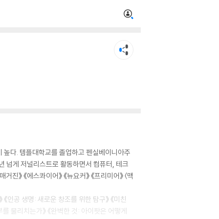
성이 높다. 템플대학교를 졸업하고 펜실베이니아주
0년 넘게 저널리스트로 활동하면서 컴퓨터, 테크
매거진》 《에스콰이어》 《뉴요커》 《프리미어》 〈맥
 《인공 생명: 새로운 창조를 위한 탐구》 《미친
부를 물리치는가》 《완벽한 것: 아이팟은 어떻게