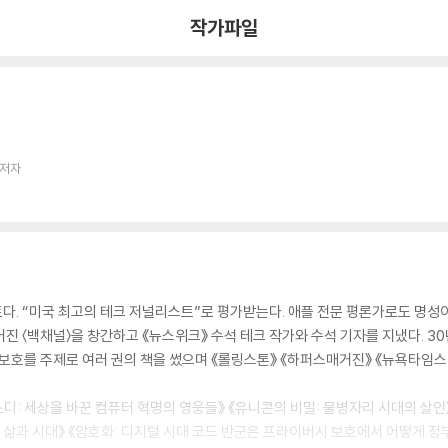
작가파일
 저자
트다. “미국 최고의 테크 저널리스트”로 평가받는다. 애플 전문 평론가로도 명
진 〈백채널〉을 창간하고 《뉴스위크》 수석 테크 작가와 수석 기자를 지냈다. 3
보 보호를 주제로 여러 권의 책을 썼으며 《롤링스톤》 《하퍼스매거진》 《뉴욕타임스
소디: 세상을 바꾼 컴퓨터 혁명의 영웅들》 《유니콘의 비밀: 물병자리 시대의 살인》
의 삶과 시대》 《암호화: 디지털 시대 코드 반군은 프라이버시 보호에서 어떻게 정