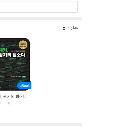
최신순
, 광기의 랩소디
빛미디어