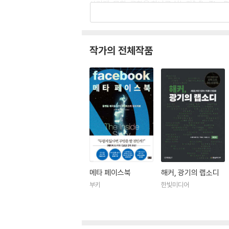
상거래, 문화, 쿨함을 하나로 섞는가》 《In The 
작가의 전체작품
메타 페이스북
해커, 광기의 랩소디
부키
한빛미디어