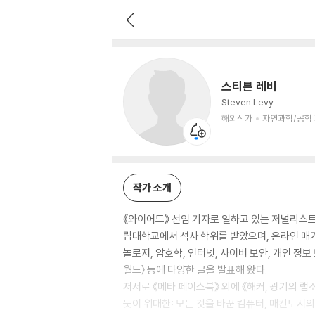
스티븐 레비
해외작가
자연과학/공학 저자
스티븐 레비
Steven Levy
해외작가
자연과학/공학
작가 소개
《와이어드》 선임 기자로 일하고 있는 저널리스
립대학교에서 석사 학위를 받았으며, 온라인 매거
놀로지, 암호학, 인터넷, 사이버 보안, 개인 정
월드〉 등에 다양한 글을 발표해 왔다.
저서로 《메타 페이스북》 외에 《해커, 광기의 랩
듯이 위대한: 모든 것을 바꾼 컴퓨터, 매킨토시