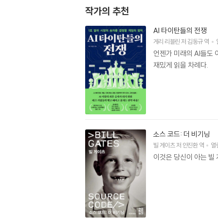
작가의 추천
AI 타이탄들의 전쟁
게리 리블린
저
김동규
역
언젠가 미래의 AI들도 
재밌게 읽을 차례다.
소스 코드: 더 비기닝
빌 게이츠
저
안진환
역
열
이것은 당신이 아는 빌