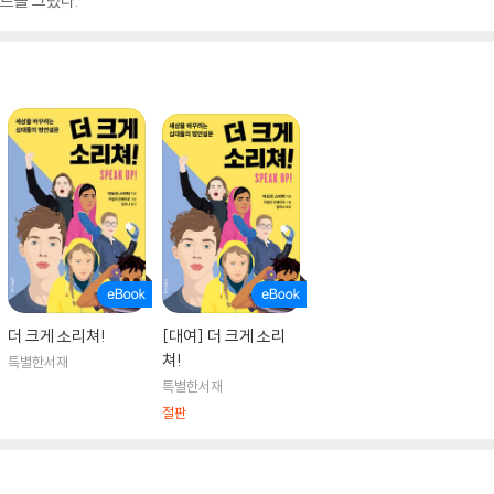
스트를 그렸다.
더 크게 소리쳐!
[대여] 더 크게 소리
쳐!
특별한서재
특별한서재
절판