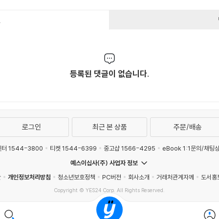
건
등록된 댓글이 없습니다.
로그인
최근 본 상품
주문/배송
터 1544-3800
티켓 1544-6399
중고샵 1566-4295
eBook 1:1문의/채팅
예스이십사(주) 사업자 정보
관
개인정보처리방침
청소년보호정책
PC버전
회사소개
거래처관계자께
도서홍
Copyright © YES24 Corp. All Rights Reserved.