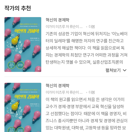
작가의 추천
혁신의 경제학
이가미 미츠루
저
류순미
역
이진혁
더봄
감수
기존의 성공한 기업이 혁신에 뒤처지는 ‘이노베이
터의 딜레마’를 해명한 저자의 연구를 친근하고
상세하게 해설한 책이다. 이 책을 읽음으로써 독
자는 경제학의 최첨단 연구가 어떠한 과정을 거쳐
탄생하는지 엿볼 수 있으며, 실증산업조직론의
첨단 분야인 구조추정 분야에 대해 차근차근 배울
펼쳐보기
수 있다. 풍부한 사례와 재치 있는 비유를 들어 쉽
게 풀어쓴 책이라서 경제학적 지식이 없는 독자도
혁신의 경제학
흥미롭게 읽을 수 있다.
이가미 미츠루
저
류순미
역
이진혁
더봄
감수
이 책의 원고를 읽으면서 처음 든 생각은 이가미
교수가 경제·경영 부문에서 교육 혁신을 달성하
고 선점했다는 점이다. 때문에 이 책을 경영자, 비
즈니스 종사자뿐만 아니라 경제 및 경영에 관심이
있는 대학원생, 대학생, 고등학생 등을 망라한 보