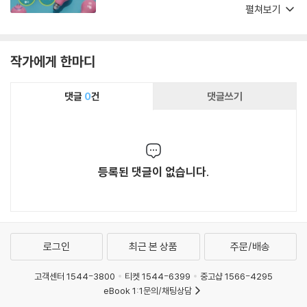
다 많은 사람들에게 권하고 싶다. 내가 이 책을 좀
펼쳐보기
더 어릴 적에 보았더라면 지금의 나는 어떤 모습
일까? 주저하지 말고 다음 페이지를 넘기시길!
작가에게 한마디
댓글
0
건
댓글쓰기
등록된 댓글이 없습니다.
로그인
최근 본 상품
주문/배송
고객센터 1544-3800
티켓 1544-6399
중고샵 1566-4295
eBook 1:1문의/채팅상담