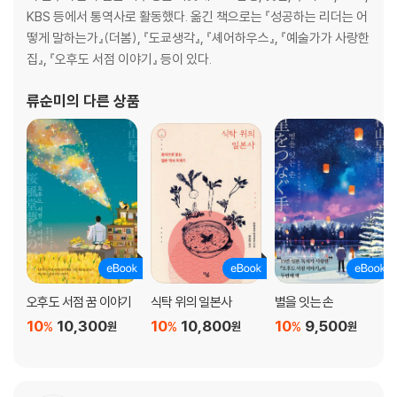
제6장 ‘딜레마’의 해명 - 1단계…수요 _ 131
KBS 등에서 통역사로 활동했다. 옮긴 책으로는 『성공하는 리더는 어
떻게 말하는가』(더봄), 『도쿄생각』, 『셰어하우스』, 『예술가가 사랑한
지금까지의 요약 | 크리스텐슨의 나이스 어시스트! | 분석의 절차(6장~9
집』, 『오후도 서점 이야기』 등이 있다.
장에서 헤매거나 지친다면, 10장으로 갈 것) 1단계: ‘자기잠식’의 정도를
측정하자! | 수요의 탄력성(이라는 인과관계)을 데이터에서 측정하려면?
류순미
의 다른 상품
미가공 데이터를 살펴보자: 신·구 HDD 제품의 가격(P)과 판매량(Q) ‘편
리한 변수’ HDD 부품비용(Z)을 사용해 ‘도구 변수법’에 도전
제7장 ‘딜레마’의 해명 - 2단계…공급 / 152
‘선생’이 무관심하거나 혹은 경쟁 상대가 없는 경우 | ‘선점하기’의 유혹은
어디에서? 용의자 꾸르노와 베르뜨랑을 취조한 결과 | 알았다, 범인은 꾸
르노다! 진짜 ‘이익’을 계산하기 위해서는 진짜 ‘비용’을 알아야만 한다 | 꾸
르노 이론과 ‘수요의 기울기’를 이용해 ‘진짜 비용’을 삼각측량하다 | 실제
오후도 서점 꿈 이야기
식탁 위의 일본사
별을 잇는 손
로 해보자: HDD의 비용과 이익 함수를 추정한다
10
10,300
10
10,800
10
9,500
%
%
%
원
원
원
제8장 동학적 감성을 키우자 _ 181
‘손해를 보면서 이익을 추구하는 행위’는 모두 투자 | 시간·체력·정신력의