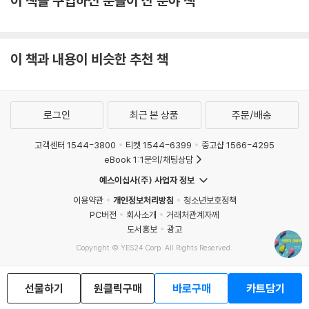
이 책을 구입하신 분들이 산 분야 책
이가미 미츠루 교수가 ‘혁신의 딜레마’를 해명하기 위해 이용하는 경제학
적 개념은 ‘자기잠식’, ‘선제공격’, ‘능력 격차’라는 세 가지다. 분석 수법 또
한 ‘데이터 분석’, ‘비교 실험’, ‘시뮬레이션’이라는 세 가지. 그중에서도 저자
가 특히 주목하는 것은 ‘자기잠식’이다. 실제로 기존 기업의 내부에서는 ‘주
이 책과 내용이 비슷한 추천 책
력 부문’에 대항하는 이노베이션을 일으킬 인센티브(유인)가 부족하다. 이
노베이션이 성공했을 때 기존에 있던 자사의 주력 부문이 무너지는 ‘자기
잠식’을 일으키기 때문이다.
로그인
최근 본 상품
주문/배송
이러한 점에 주목한 저자의 분석 과정을 따라가다 보면 최신 데이터를 이
고객센터 1544-3800
티켓 1544-6399
중고샵 1566-4295
용해 문제점을 풀어나가는 전개가 독특하다. 저자는 데이터 속에 드러난
eBook 1:1문의/채팅상담
상관관계만이 아니라 이론의 보조선을 이용한 인과관계를 증명해냈다. 그
예스이십사(주) 사업자 정보
결과 기존 기업이 부족했던 것은 ‘능력’이 아니라 ‘의욕’이었다는 것을 밝혀
이용약관
개인정보처리방침
청소년보호정책
냈다! 그러면서 저자인 이가미 미츠루 교수는 “살아남기 위해서는 창조적
PC버전
회사소개
거래처관계자께
‘자기 파괴’가 답”이라는 결론을 제시한다. 당연한 결론이라고 생각할 수도
도서홍보
광고
있겠지만 이것이야말로 21세기 경제학의 나침반이라고 할 수 있는 명쾌한
Copyright © YES24 Corp. All Rights Reserved.
해법이다.
MATOM11
★유명 경제학자들과 독자들이 함께 공감한 명쾌한 결론!
선물하기
원클릭구매
바로구매
카트담기