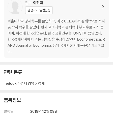
감수
이진혁
‘투자’ 기대 가치 VS 매몰 비용 | ‘미래를 내다보고 행동하는’ 방법 | 블랙기
관심작가 알림신청
업과 ‘사나운 연인’ 사람들의 행동으로부터 이익이나 비용을 ‘역산’할 수 있
다 | 사나운 연인과 헤어지는 일의 ‘옵션 가치’ 대결 플레이 게임에서도 분
서울대학교 경제학부를 졸업하고, 미국 UCLA에서 경제학으로 석사
석의 근간은 마찬가지
및 박사 학위를 받았다. 현재 고려대학교 경제학과 부교수로 재직 중
이며, 이전에 한국산업은행, 한국 금융연구원, UNIST에 몸담았다.
제9장 ‘딜레마’의 해명 - 3·4단계…투자와 가상 시뮬레이션 _ 206
한국경제학회에서 주는 청람상을 수상하였으며, Econometrica, R
AND Journal of Economics 등의 국제학술지에 논문을 기고하였
3단계: 투자 게임의 ‘이론적 데이터 분석’ | ‘능력 격차’의 실상 | 4단계: 과
다.
학으로서의 픽션 가상 시뮬레이션 제1탄: 만약 ‘자기잠식’이 없다면? | 가
상 시뮬레이션 제2탄: 만약 ‘선점하기’가 없다면? 가상 시뮬레이션 제3탄:
만약 ‘능력 격차’가 없다면? | ‘딜레마의 해명’, 일단 결론
관련 분류
제10장 딜레마의 ‘해결’(Ⅰ) _ 228
eBook
경제 경영
경제
앞 장까지의 요약 | 자네의 ‘질문’은 뭐지? | “무슨 상관인데?” | ‘굴레’를 이
야기하는 메타포 그렇다면 어떻게 해야 하는가? | 난제 ①: 시원찮은 신사
품목정보
업을 키우는 방법 난제 ②: ‘키울 수 없다면 사 오면 되잖아?’ | 난제 ③: 당
신은 정말 구사업 부문을 잘라낼 수 있는가? 난제 ④: 살아남기 위해서는
발행일
2019년 12월 09일