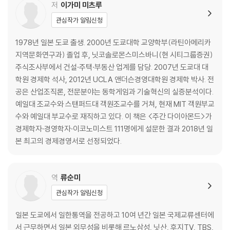
저
이가미 미츠루
승자 독식의 사례 | 기존 기업 VS 신규 기업 | 시장구조를 둘러싼 경쟁효과
관심작가 알림신청
는 기존 기업에 의한 ‘선점하기’를 부추긴다 페이스북과 인스타그램 | 불완
전경쟁의 게임이론 | 파리의 수학자 : ‘라이벌은 적을수록 좋다’ 프랑스의
1978년 일본 도쿄 출생. 2000년 도쿄대학 교양학부(라틴아메리카
시골 수학자 : ‘라이벌은 역시 적을수록 좋다’
지역문화연구과) 졸업 후, 닛코솔로몬스미스바니(현 시티그룹증권)
주식조사부에서 건설·주택·부동산 업계를 담당. 2007년 도쿄대 대
제4장 능력 격차 _ 84
학원 경제학 석사, 2012년 UCLA 앤더슨경영대학원 경제학 박사. 전
공은 산업조직론, 전문분야는 동학게임과 기술혁신의 실증분석이다.
‘파괴적 이노베이션’은 분류라기보다는 에피소드 | ‘정학과 동학’, 혹은 ‘근
예일대 조교수와 스탠퍼드대 객원조교수를 거쳐, 현재 MIT 객원부교
시안 VS 선견지명’ 기존 기업의 약점 | 인텔의 사례 | 하드디스크 드라이브
수와 예일대 부교수로 재직하고 있다. 이 책은 <주간 다이아몬드>가
HDD의 사례 | 기존 기업의 강점 모으는데 시간이 걸리는 자원을 ‘자본’이
경제학자·경영학자·이코노미스트 111명에게 설문한 결과 2018년 일
라고 부른다 | 그래서 결국 누가 강한데? 슘페터에 의한 ‘발전’의 다섯 가지
본 최고의 경제경영서로 선정되었다.
분류 | 슘페터의 모순 | 여기까지의 정리
제5장 실증분석의 세 가지 방법 _ 108
역
류순미
관심작가 알림신청
지금까지의 요약 | 방법 ①: 데이터 분석(좁은 의미) | 방법 ②: 비교 실험 |
방법 ③: 시뮬레이션
일본 도쿄에서 일한통역을 전공하고 10여 년간 일본 국제교류센터에
서 근무하면서 일본 외무성을 비롯해 르노삼성, 닛산, 후지TV, TBS,