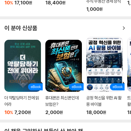
주식 부동산 경제 상식
10
17,100
18,400
1
%
원
원
학적으로 마무리할 필요가 있다.” 실제로 젊은 경제학자인 저자는 최첨단
1,000
원
데이터 분석을 통해 크리스텐슨 교수가 제기한 중요한 명제, 그리고 그가
밝혀내지 못한 부분을, 경제학의 입장에서 본격적으로 해명하고 풀어냈다.
이 분야 신상품
그 책이 바로 『혁신의 경제학』이다.
★오락소설처럼 재미있고 흥미진진한 예일대 경제학 수업
“교만한 자 오래가지 않으니, 한낱 봄밤의 꿈만 같아라.”
군담소설의 첫 구절로 시작하는 이 책은, 오락소설 같은 가벼운 문장으로
이어지고, 어려운 수식이나 복잡한 설명이 없어서 무엇보다 읽기가 아주
쉽다. 경제학 책이지만 누구나 술술 읽어나갈 수 있다. 게다가 공교롭게도
크리스텐슨 교수는 하버드대 소속이고, 이 책의 저자인 이가미 미츠루 교
더 약탈당하기 전에 읽
휴대폰은 최신폰인데
공정 혁신을 위한 AI 활
트
수는 숙명의 라이벌인 예일대에 재직하고 있다. 그래서일까? 예일대 경제
어라
보험은?
용 바이블
활
학부의 실제 강의 내용을 바탕으로 쓰인 이 책의 곳곳에서 그는 농담 반 진
10
7,200
2,000
18,000
1
담 반으로 경쟁심을 드러낸다. 그런 부분에서도 읽는 동안 저절로 웃음이
%
원
원
원
나올 만큼 흥미롭다.