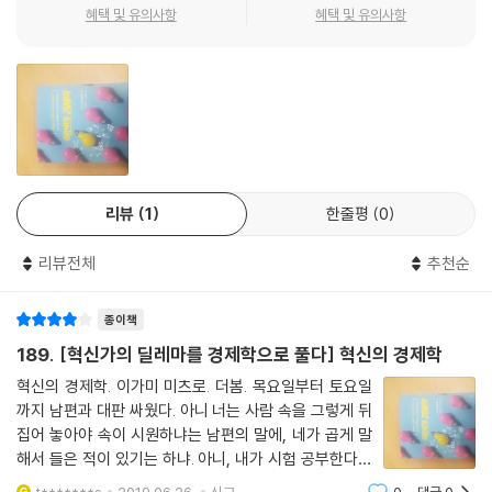
없다. 예를 들어, 자신의 인생이나 근무처, 경제에 관한 ‘과거 데이터’는 하
혜택 및 유의사항
혜택 및 유의사항
나밖에 없고 미래는 아무도 모른다. 산업이나 나라 전체가 분석 대상일 경
우에는 ‘실험’도 할 수 없다. 그렇게 되면 과거로부터 배운다거나 미래를 추
정하려 해도 주어진 데이터가 불완전하다. 때문에 현명한 결론을 내리려면
모자란 부분을 논리나 스토리로 보충할 수밖에 없다. 따라서 이 책에서는
좁은 의미로의 ‘데이터분석’뿐 아니라, 이론을 ‘보조선’으로 사용하는 실증
분석을 사용했다. 서점에서 서서 읽어도 좋으니 일단 책을 들어 펼쳐보기
를 바란다. 가장 먼저 이 책의 ‘요약’이 눈에 띌 것이다. 1장의 논지와 스타일
리뷰
1
한줄평
0
을 이해했다면 분명 마지막까지 재미있게 읽을 수 있을 거라고 확신한다.
_이가미 미츠루, ‘베스트 경제서’ 1위 선정 기념 인터뷰 중에서
리뷰전체
추천순
★오랜 난제였던 ‘혁신가의 딜레마’를 푼 21세기 경제학 명저!
종이책
미국과 일본, 한국을 불문하고 경제경영계열 대학원 입시 면접에서 “당신
189. [혁신가의 딜레마를 경제학으로 풀다] 혁신의 경제학
이 가장 큰 영향을 받은 책은?”이라는 질문을 하면 많은 사람이 하버드대
혁신의 경제학. 이가미 미츠로. 더봄. 목요일부터 토요일
크리스텐슨 교수의 『The Innovator’s Dilemma』(한국판 ‘혁신기업의
까지 남편과 대판 싸웠다. 아니 너는 사람 속을 그렇게 뒤
딜레마’)라고 한다. 그만큼 경영학의 재미, 깊이, 모호함이 가득한 대표적
집어 놓아야 속이 시원하냐는 남편의 말에, 네가 곱게 말
인 명저다.
해서 들은 적이 있기는 하냐. 아니, 내가 시험 공부한다고
머리 싸매고 있으면 네가 오히려 사고치고 오잖아. 너는