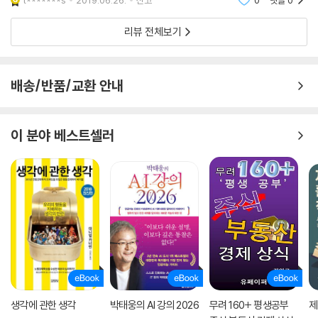
t*******s
2019.06.26.
신고
0
댓글
0
때와 장소도 못 가리냐. 화내며 응수했다. 하여튼 참 구질
그런데, 크리스텐슨 교수의 저서에서 해결되지 않은 문제가 있다. 바로 기
구질하게, 타인에게 못 보여줄 정도로
업들이 직면하게 되는 이노베이터의 딜레마의 해결방안이다. 즉 기존 기업
리뷰 전체보기
은 신규 기업이 두각을 나타내기 전에 먼저 기선을 제압하고, 무너뜨리고,
합병하는 등의 ‘선제공격’을 하면 거의 확실히 경쟁자를 물리칠 수 있다. 또
그렇게 할 연구 개발 능력도 있다. 하지만, ‘자기잠식’에 의한 매출 감소를
배송/반품/교환 안내
꺼려 기존의 비즈니스 모델을 고수한 채 새로운 사업과 신기술을 포용하지
못하는 경우가 많다. 그래서 시대를 이끌어가던 일류 기업이, 차세대 상품
을 판매하는 신규 기업에게 순식간에 전세가 역전된다. 왜 뻔히 알고서 그
이 분야 베스트셀러
런 일을 당하는 것일까.크리스텐슨 교수는 『이노베이터의 딜레마』에서 이
수수께끼를 풀고자 했다. 그가 내놓은 답은 다음과 같다. 사내의 ‘주력 제
품’이 시장을 석권하는 동안은, 아무 문제가 없다. 확실한 이익을 중시하기
때문에 획기적인 신상품 투입을 지연한다. 그러나 새로운 신상품 개발자가
경합 상대로 나타나면, ‘주력 부문’ 출신자가 많은 경영진은 과거의 성공 체
험에 매몰되어 대응에 실패하고 만다. 즉 “뛰어난 경영이야말로 업계 리더
의 자리를 잃는 최대의 이유이다”라고 결론을 내렸다. 그리고 역설적이게
도 이 지적은 일세를 풍미했다.
그런데 이가미 미츠루 교수는 크리스텐슨 교수의 저서를 읽었을 때 이렇게
생각에 관한 생각
박태웅의 AI 강의 2026
무려 160+ 평생공부
제
느꼈다고 한다. “테마와 사례는 재미있지만, 이론도 실증도 느긋하다. 경제