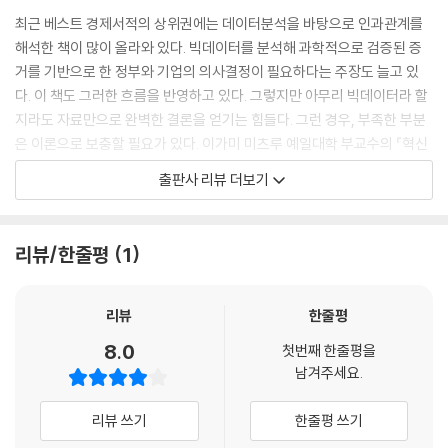
최근 베스트 경제서적의 상위권에는 데이터분석을 바탕으로 인과관계를
해석한 책이 많이 올라와 있다. 빅데이터를 분석해 과학적으로 검증된 증
거를 기반으로 한 정부와 기업의 의사결정이 필요하다는 주장도 늘고 있
다. 이 책도 그러한 흐름을 반영하고 있다. 그렇지만 아무리 빅데이터라 할
지라도 자료만으로 완벽한 결론을 얻기는 힘들다. 그런 경우, 부족한 부분
은 이론으로 보충할 필요가 있다. 이가미 미츠루 예일대학 부교수의 『혁신
의 경제학』(원제:‘이노베이터의 딜레마’의 경제학적 해명)에서는 경제학
출판사 리뷰 더보기
의 최첨단 방법을 사용한 분석을 제시하고 있다. -주간 「다이아몬드」 ‘201
8년 베스트 경제서 1위’ 선정 이유 중에서
리뷰/한줄평
1
학자가 책을 쓸 때는 아무래도 학계의 눈들을 의식할 수밖에 없다. 그러나
이 책의 타깃 독자는 지금 4살이 된 딸(의 10년 후)과, 예전 동창생, 그리
고 증권회사에서 함께 근무했던 동료들이다. 다시 말해, ‘지적 수준이 높고
리뷰
한줄평
호기심도 왕성하지만 경제학 트레이닝은 받은 적이 없는’ 사람을 대상으로
8.0
첫번째 한줄평을
하고 있다. 그야말로 친구와 저녁식사 자리에서 이야기하듯 쓴 책이므로
남겨주세요.
독자는 편하게 읽을 수 있을 것이다. 최근에는 데이터분석에 관한 책도 많
아서 ‘정책이나 경제방침은 자료와 증거에 바탕을 두고 정해야 한다’고 하
리뷰 쓰기
한줄평 쓰기
는 풍조가 있다. 그러나 실제로는 필요한 데이터가 모두 갖춰져 있는 일은