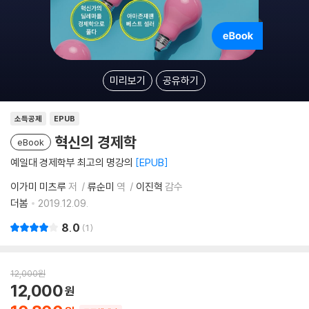
미리보기
공유하기
소득공제
EPUB
혁신의 경제학
eBook
예일대 경제학부 최고의 명강의
EPUB
이가미 미츠루
저
류순미
역
이진혁
감수
더봄
2019.12.09.
8.0
1
12,000
원
12,000