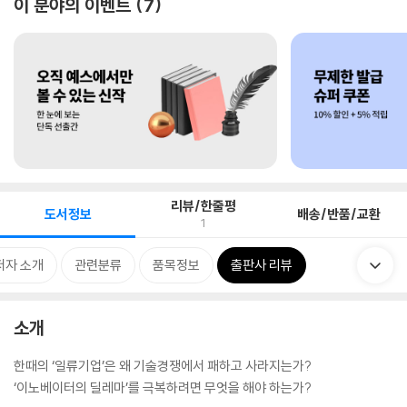
이 분야의 이벤트
7
리뷰/한줄평
도서정보
배송/반품/교환
1
저자 소개
관련분류
품목정보
출판사 리뷰
소개
한때의 ‘일류기업’은 왜 기술경쟁에서 패하고 사라지는가?
‘이노베이터의 딜레마’를 극복하려면 무엇을 해야 하는가?