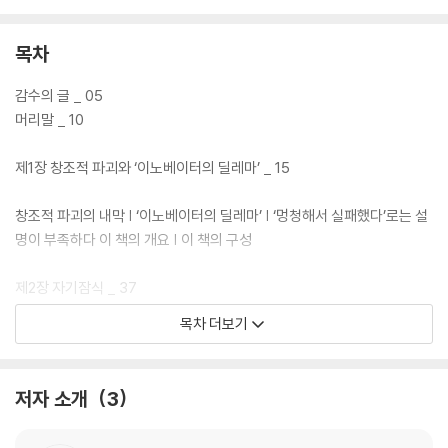
목차
감수의 글 _ 05
머리말 _ 10
제1장 창조적 파괴와 ‘이노베이터의 딜레마’ _ 15
창조적 파괴의 내막 | ‘이노베이터의 딜레마’ | ‘멍청해서 실패했다’로는 설
명이 부족하다 이 책의 개요 | 이 책의 구성
제2장 자기잠식 _ 37
목차 더보기
자기잠식 현상 | 이노베이션의 분류 | 동질적인 재화의 사례 | 수직 차별화
된 재화의 사례 | CPU와 인공 지능 일본산 반도체의 사체 해부 | 수평 차별
화된 재화의 사례 | 수평 차별화 응용 사례 : 지리적 차별화
저자 소개
3
제3장 선점하기 _ 63