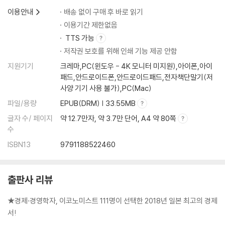
일단 죽을 필요가 있다 | 난제 ⑤: 경영진과 주주의 ‘최적’은 다르다
이용안내
배송 없이 구매 후 바로 읽기
이용기간 제한없음
제11장 딜레마의 ‘해결’(Ⅱ) _ 250
TTS 가능
저작권 보호를 위해 인쇄 기능 제공 안함
나무를 보라, 숲을 보라, 세계를 보라 | ‘이노베이션을 촉진’하는 정책 | 특
허 | 로다임의 싸움 정책 시뮬레이션 ①: ‘사후처리’형 지적 재산권 | 정책
지원기기
크레마,PC(윈도우 - 4K 모니터 미지원),아이폰,아이
시뮬레이션 ②: ‘사전고지’형 지적 재산권 ‘창조적 파괴’의 진의 | 이 책의
패드,안드로이드폰,안드로이드패드,전자책단말기(저
정리
사양 기기 사용 불가),PC(Mac)
파일/용량
EPUB(DRM) | 33.55MB
독서안내 _ 272
글자 수/ 페이지
약 12.7만자, 약 3.7만 단어, A4 약 80쪽
맺음말 _ 276
수
ISBN13
9791188522460
출판사 리뷰
★경제·경영학자, 이코노미스트 111명이 선택한 2018년 일본 최고의 경제
서!