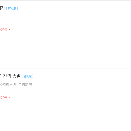
생각
[
]
EPUB
별사은품
생 인간의 종말
[
]
EPUB
 소아레스
저
고영훈
역
별사은품