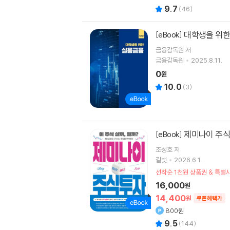
9.7
(
46
)
대학생을 위
[eBook]
금융감독원 저
금융감독원
2025.8.11.
0
원
10.0
(
3
)
제미나이 주
[eBook]
조성호
저
길벗
2026.6.1.
선착순 1천원 상품권 & 특
16,000
원
14,400
원
쿠폰혜택가
800원
9.5
(
144
)