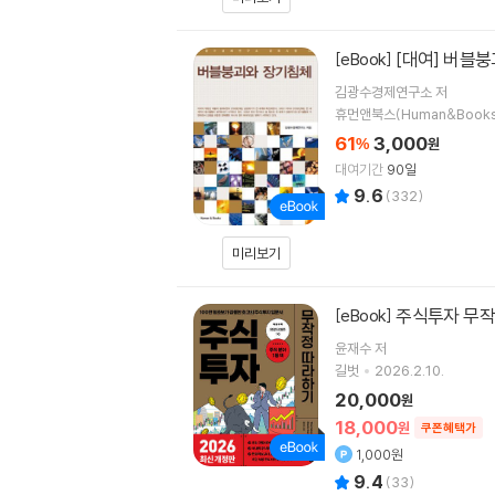
[대여] 버블
[eBook]
김광수경제연구소 저
휴먼앤북스(Human&Books
61
3,000
%
원
대여기간
90일
9.6
(
332
)
미리보기
주식투자 무
[eBook]
윤재수
저
길벗
2026.2.10.
20,000
원
18,000
원
쿠폰혜택가
1,000원
9.4
(
33
)