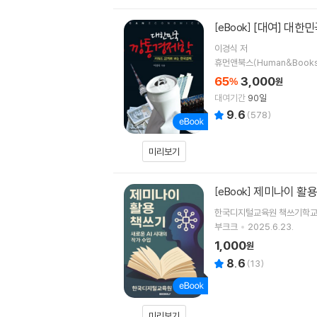
[대여] 대한
[eBook]
이경식
저
휴먼앤북스(Human&Books
65
3,000
%
원
대여기간
90일
9.6
(
578
)
미리보기
제미나이 활용
[eBook]
한국디지털교육원 책쓰기학교
부크크
2025.6.23.
1,000
원
8.6
(
13
)
미리보기