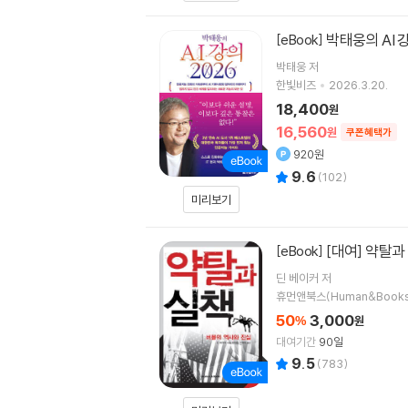
박태웅의 AI 강
[eBook]
박태웅
저
한빛비즈
2026.3.20.
18,400
원
16,560
원
쿠폰혜택가
920원
9.6
(
102
)
미리보기
[대여] 약탈과
[eBook]
딘 베이커
저
휴먼앤북스(Human&Books
50
3,000
%
원
대여기간
90일
9.5
(
783
)