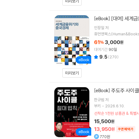
미리보기
[대여] 세계
[eBook]
인장일 저
휴먼앤북스(Human&Books
61
3,000
%
원
대여기간
90일
9.5
(
270
)
미리보기
주도주 사이클
[eBook]
한규범
저
부키
2026.6.10.
선착순 1천원 상품권 & 특
15,500
원
13,950
원
쿠폰혜택가
770원