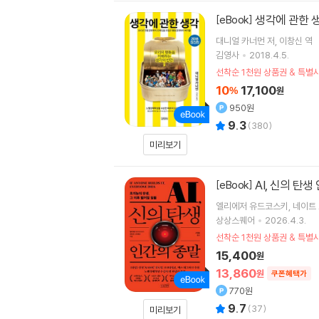
생각에 관한 
[eBook]
대니얼 카너먼
저
이창신
역
김영사
2018.4.5.
선착순 1천원 상품권 & 특
10
17,100
%
원
950원
9.3
(
380
)
미리보기
AI, 신의 탄
[eBook]
엘리에저 유드코스키
네이트
상상스퀘어
2026.4.3.
선착순 1천원 상품권 & 특
15,400
원
13,860
원
쿠폰혜택가
770원
9.7
(
37
)
미리보기