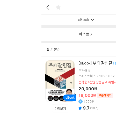
eBook
베스트
기본순
부의 갈림길
[eBook]
[
오건영
저
포레스트북스
2026.6.17.
선착순 1천원 상품권 & 특
20,000
원
18,000
원
쿠폰혜택가
1,000원
9.7
(
107
)
미리보기