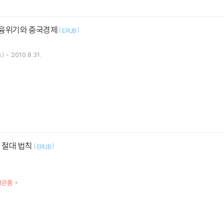
금융위기와 중국경제
[
]
EPUB
)
2010.8.31.
 절대 법칙
[
]
EPUB
별사은품