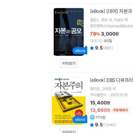
[대여] 자본과
[eBook]
힐턴 L. 루트
저
이경식
역
휴먼앤북스(Human&Books
78
3,000
%
원
대여기간
90일
9.5
(
861
)
미리보기
EBS 다큐프라
[eBook]
정지은
고희정
저
가나출판사
2015.5.15.
15,400
원
13,860
원
쿠폰혜택가
770원
9.5
(
1,045
)
미리보기