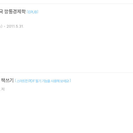
민국 깡통경제학
[
]
EPUB
)
2011.5.31.
 책쓰기
[
]
스마트한 PDF 필기 기능을 사용해 보세요!
 저