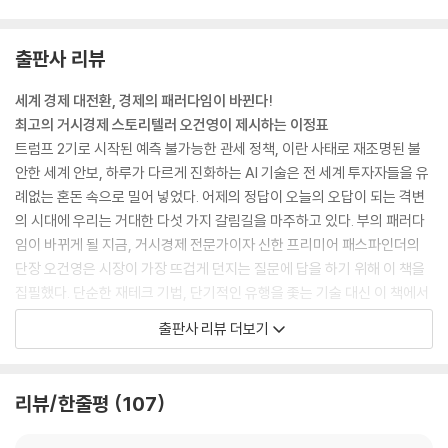
출판사 리뷰
세계 경제 대전환, 경제의 패러다임이 바뀐다!
최고의 거시경제 스토리텔러 오건영이 제시하는 이정표
트럼프 2기로 시작된 예측 불가능한 관세 정책, 이란 사태로 재조명된 불
안한 세계 안보, 하루가 다르게 진화하는 AI 기술은 전 세계 투자자들을 유
례없는 혼돈 속으로 밀어 넣었다. 어제의 정답이 오늘의 오답이 되는 격변
의 시대에 우리는 거대한 다섯 가지 갈림길을 마주하고 있다. 부의 패러다
임이 바뀌게 될 지금, 거시경제 전문가이자 신한 프리미어 패스파인더의
단장 오건영은 시장이 가장 뜨겁게 던지는 질문에 답을 하기 위해 이 책을
집필했다. 단순한 재테크 기법, 단기적인 유행을 좇는 기술 대신 이 책에서
는 앞으로 세계 경제의 판도를 뒤흔들 거시적 균열을 날카롭게 포착하고,
출판사 리뷰 더보기
그 안에 숨어 있는 의미를 되짚는다.
이 책의 가장 큰 미덕은 저자의 탁월한 스토리텔링에 있다. 어렵고 딱딱하
게 느껴지는 이야기도 그를 통하면 쉬워지며, 데이터와 역사적 사건으로
리뷰/한줄평
107
재미있게 설명하는 그에게 60만 독자가 열광했다. 유튜브 누적 조회수는
수천만회에 이르며 그를 통해 투자에 입문한 사람도 상당수다. 흥미진진한