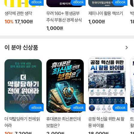
생각에 관한 생각
무려 160+ 평생공부
제미나이 활용 책쓰기
박
주식 부동산 경제 상식
10
17,100
1,000
1
%
원
원
1,000
원
이 분야 신상품
더 약탈당하기 전에 읽
휴대폰은 최신폰인데
공정 혁신을 위한 AI 활
트
어라
보험은?
용 바이블
활
10
7,200
2,000
18,000
1
%
원
원
원