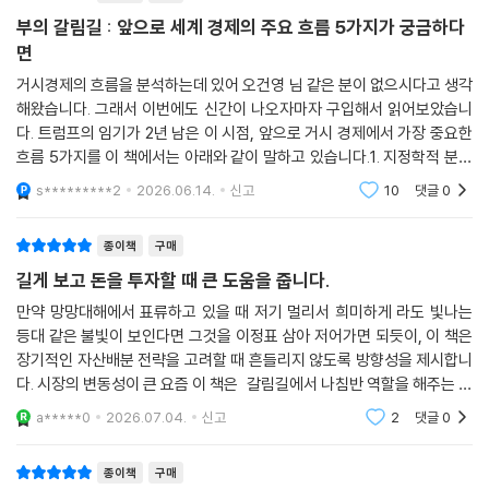
이 책은 거시적 변화를 읽는 것에 그치지 않고, 개인의 투자에 미칠 실질적
부의 갈림길 : 앞으로 세계 경제의 주요 흐름 5가지가 궁금하다
인 영향을 살펴봐 거대한 리스크 속에서도 안정적인 돌파구를 찾을 수 있
면
도록 돕는다. 결국 이 다섯 가지 시나리오는 서로 긴밀하게 연결되어 하나
거시경제의 흐름을 분석하는데 있어 오건영 님 같은 분이 없으시다고 생각
의 거대한 ‘부의 지도’를 완성한다. 이 책을 통해 파편화된 뉴스 바깥에 존
해왔습니다. 그래서 이번에도 신간이 나오자마자 구입해서 읽어보았습니
재하는 세계 경제의 연결고리를 이해하게 되며, 혼돈의 시장을 꿰뚫어 보
다. 트럼프의 임기가 2년 남은 이 시점, 앞으로 거시 경제에서 가장 중요한
는 압도적인 시야를 얻게 될 것이다. 『부의 갈림길』은 지금 세계가 던지는
흐름 5가지를 이 책에서는 아래와 같이 말하고 있습니다.1. 지정학적 분쟁
시급한 질문에 대한 해답이자, 흔들리는 자산의 경로를 바로잡아줄 단 하
2. K자 경제3. 연준의장 교체4. AI와 생산성5. 달러 패권미국과 이란 전쟁
s*********2
2026.06.14.
신고
10
댓글
0
이 거의 끝나가
나의 생존 지도다.
종이책
구매
길게 보고 돈을 투자할 때 큰 도움을 줍니다.
만약 망망대해에서 표류하고 있을 때 저기 멀리서 희미하게 라도 빛나는
등대 같은 불빛이 보인다면 그것을 이정표 삼아 저어가면 되듯이, 이 책은
장기적인 자산배분 전략을 고려할 때 흔들리지 않도록 방향성을 제시합니
다. 시장의 변동성이 큰 요즘 이 책은 갈림길에서 나침반 역할을 해주는 것
같습니다. 연준 새의장, 케빈워시 의장의 등판으로 향후 어떻게 전개될 것
a*****0
2026.07.04.
신고
2
댓글
0
인지 궁금하던
종이책
구매