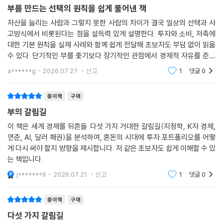
부를 만드는 선택의 원칙을 쉽게 풀어낸 책
자산을 늘리는 사람과 그렇지 못한 사람의 차이가 결국 일상의 선택과 사
고방식에서 비롯된다는 점을 설득력 있게 설명한다. 투자와 소비, 저축에
대한 기본 원칙을 실제 사례와 함께 쉽게 전달해 초보자도 부담 없이 읽을
수 있다. 단기적인 부를 좇기보다 장기적인 관점에서 경제적 자유를 준비
하도록 동기를 부여하는 실용적인 재테크 입문서다.
a******g
2026.07.27.
신고
1
댓글
0
종이책
구매
부의 갈림길
이 책은 세계 경제를 뒤흔들 다섯 가지 거대한 갈림길(지정학, K자 경제,
연준, AI, 달러 패권)을 분석하여, 혼돈의 시대에 투자 포트폴리오를 어떻
게 다시 써야 할지 방향을 제시합니다. 저 같은 초보자도 쉽게 이해할 수 있
는 책입니다.
j*******6
2026.07.21.
신고
1
댓글
0
종이책
구매
다섯 가지 갈림길