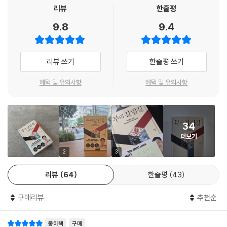
비유를 따라가다 보면 세계 경제의 거대한 흐름이 단숨에 이해되는 놀라운
리뷰
한줄평
경험을 하게 될 것이다. 지식의 대전환을 갈망하는 독자들을 위한 최적의
9.8
9.4
경제경영 입문서다.
다섯 가지 갈림길 위에서
리뷰 쓰기
한줄평 쓰기
지금 당장 부의 경로를 재탐색하라
이 책은 세계 경제의 운명을 결정지을 다섯 가지 갈림길을 분석한다. 파트
혜택 및 유의사항
혜택 및 유의사항
1에서는 지정학적 분쟁의 갈림길을 다루며 전쟁의 공포를 넘어, 종전 이후
세계 무역과 공급망에 닥쳐올 새로운 구도를 과거 데이터를 바탕으로 면밀
히 분석한다. 파트 2 K자 경제의 갈림길은 심화되는 양극화 속에서 막연한
34
불안감을 걷어내고, 무너지는 하단과 도약하는 상단이 어디인지를 짚어낸
더보기
다. 파트 3 연준 의장 교체의 갈림길에서는 새로운 연준 의장 케빈 워시가
누구인지, 그가 지향하는 통화 정책의 미래는 무엇인지에 대해 다룬다. 파
2
3
트 4 AI 혁명의 갈림길은 기술 낙관론에 매몰되지 않고, AI가 실제로 우리
리뷰
64
한줄평
43
경제를 ‘고성장·저물가’라는 이상적인 신세계로 이끌 수 있을지 그 가능성
과 조건을 현실적으로 타진한다. 이때 미래를 네 가지 시나리오로 가정해
구매리뷰
추천순
AI가 투자에 가지는 함의까지 다룬다. 마지막 파트 5 미국 달러 투자의 갈
림길에서는 미국 예외주의의 침몰과 새로운 패권의 시작이라는 거대한 균
종이책
구매
열 속에서 달러 자산의 향방을 살펴본다.