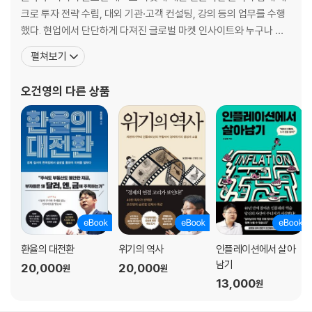
13 | AI는 만병통치약? AI를 둘러싼 네 가지 문제점
크로 투자 전략 수립, 대외 기관·고객 컨설팅, 강의 등의 업무를 수행
14 | 네 가지 국면으로 보는 AI 혁명과 투자에 대한 조언
했다. 현업에서 단단하게 다져진 글로벌 마켓 인사이트와 누구나 이
해할 수 있는 친절한 맞춤 설명이 트레이드 마크다. tvN 「유 퀴즈 온
펼쳐보기
파트 5. 긴 관점으로 바라보는 달러 투자의 갈림길
더 블럭」에 글로벌 경제 전문가로 출연했고, 유튜브 「지식인사이드」
15 | 셀 아메리카 vs. 미국 예외주의, 2025년의 기억
에 출연해 누적 조회 수 2천만 회를 달성하며 큰 화제를 일으켰다. KB
오건영
의 다른 상품
16 | 미국이 위험하다? 미국 비관론에 대한 세 가지 케이스
S 「특파원 보고 세계는 지금」에 고정
17 | 달러 투자의 난이도를 높이는 두 가지 케이스
18 | 성장 축의 이동, 달러 투자의 미래
에필로그 족대를 들고 쫓을 것인가, 어항을 두고 기다릴 것인가
환율의 대전환
위기의 역사
인플레이션에서 살아
남기
20,000
20,000
원
원
13,000
원