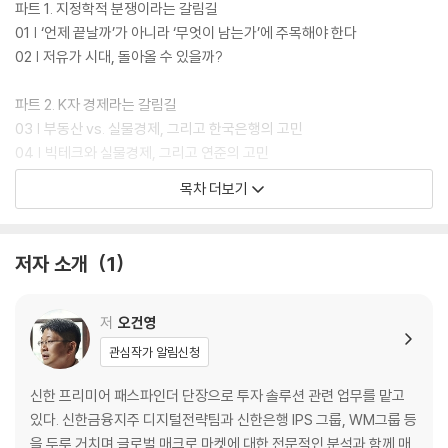
파트 1. 지정학적 분쟁이라는 갈림길
01 | ‘언제 끝날까’가 아니라 ‘무엇이 남는가’에 주목해야 한다
02 | 저유가 시대, 돌아올 수 있을까?
파트 2. K자 경제라는 갈림길
03 | 부동산 vs. 실물경제, 그리고 한국은행의 고민
04 | 빅테크와 실물경제, 그리고 연준의 고민
05 | K자 회복과 중앙은행의 통화 정책
목차 더보기
06 | K자 경제와 정부의 재정 정책
07 | K자 경제와 투자에 대한 조언
저자 소개
1
파트 3. 연준 의장 교체, 돈 풀기의 갈림길
08 | 트럼프 정부 vs. 미국 중앙은행
09 | 트럼프 2.0과 연준, 꼬리에 꼬리를 무는 논쟁
저
오건영
10 | 새로운 연준 수장, 케빈 워시를 둘러싼 우려 세 가지
관심작가 알림신청
11 | 케빈 워시는 트럼프의 기대만큼 금리를 낮출까?
신한 프리미어 패스파인더 단장으로 투자 솔루션 관련 업무를 맡고
파트 4. AI가 만들어내는 생산성의 갈림길
있다. 신한금융지주 디지털전략팀과 신한은행 IPS 그룹, WM그룹 등
12 | AI는 미국 경제의 구원 투수가 될까?
을 두루 거치며 글로벌 매크로 마켓에 대한 전문적인 분석과 함께 매