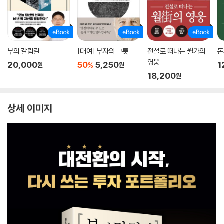
부의 갈림길
[대여] 부자의 그릇
전설로 떠나는 월가의
돈
영웅
20,000
50
5,250
1
%
원
원
18,200
원
상세 이미지