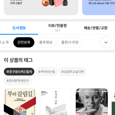
리뷰/한줄평
도서정보
배송/반품/교환
107
 소개
관련분류
품목정보
출판사 리뷰
이 상품의 태그
#돈구경시켜드릴게
#부자되는법
#성공하고싶다면
#돈이란무엇인가