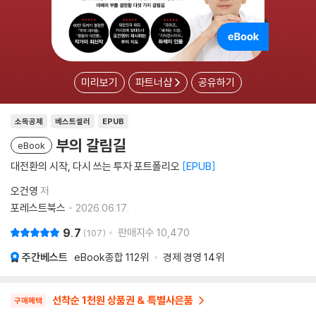
미리보기
파트너샵
공유하기
소득공제
베스트셀러
EPUB
부의 갈림길
eBook
대전환의 시작, 다시 쓰는 투자 포트폴리오
EPUB
오건영
저
포레스트북스
2026.06.17.
9.7
판매지수
10,470
107
주간베스트
eBook종합
112위
경제 경영
14위
선착순 1천원 상품권 & 특별사은품
구매혜택