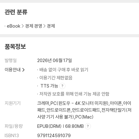
관련 분류
eBook
경제 경영
경제
품목정보
발행일
2026년 06월 17일
이용안내
배송 없이 구매 후 바로 읽기
이용기간 제한없음
TTS 가능
저작권 보호를 위해 인쇄 기능 제공 안함
지원기기
크레마,PC(윈도우 - 4K 모니터 미지원),아이폰,아이
패드,안드로이드폰,안드로이드패드,전자책단말기(저
사양 기기 사용 불가),PC(Mac)
파일/용량
EPUB(DRM) | 68.80MB
ISBN13
9791124591079