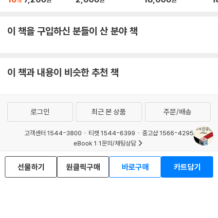
이 책을 구입하신 분들이 산 분야 책
이 책과 내용이 비슷한 추천 책
로그인
최근 본 상품
주문/배송
고객센터 1544-3800
티켓 1544-6399
중고샵 1566-4295
eBook 1:1문의/채팅상담
예스이십사(주) 사업자 정보
선물하기
원클릭구매
바로구매
카트담기
이용약관
개인정보처리방침
청소년보호정책
PC버전
회사소개
거래처관계자께
도서홍보
광고
Copyright © YES24 Corp. All Rights Reserved.
MATOM10