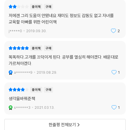
종이책
구매
저에겐 그리 도움이 안됐네요 재미도 정보도 감동도 없고 자녀를
교육할 아빠를 위한 어린이책
j*****0
2019.09.30.
2
종이책
구매
똑똑하다.고개를 끄덕이게 된다. 공부를 열심히 해야겠다. 배운대로
가르쳐야겠다.
a*******9
2019.08.29.
1
종이책
구매
생각을바꿔준책
s******3
2021.03.13.
1
한줄평 전체보기