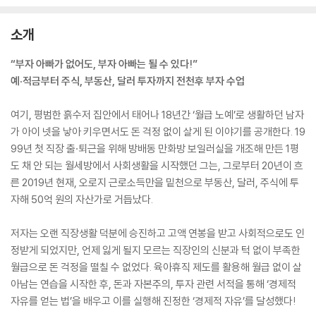
소개
“부자 아빠가 없어도, 부자 아빠는 될 수 있다!”
예·적금부터 주식, 부동산, 달러 투자까지 전천후 부자 수업
여기, 평범한 흙수저 집안에서 태어나 18년간 ‘월급 노예’로 생활하던 남자
가 아이 넷을 낳아 키우면서도 돈 걱정 없이 살게 된 이야기를 공개한다. 19
99년 첫 직장 출·퇴근을 위해 방배동 만화방 보일러실을 개조해 만든 1평
도 채 안 되는 월세방에서 사회생활을 시작했던 그는, 그로부터 20년이 흐
른 2019년 현재, 오로지 근로소득만을 밑천으로 부동산, 달러, 주식에 투
자해 50억 원의 자산가로 거듭났다.
저자는 오랜 직장생활 덕분에 승진하고 고액 연봉을 받고 사회적으로도 인
정받게 되었지만, 언제 잃게 될지 모르는 직장인의 신분과 턱 없이 부족한
월급으로 돈 걱정을 떨칠 수 없었다. 육아휴직 제도를 활용해 월급 없이 살
아남는 연습을 시작한 후, 돈과 자본주의, 투자 관련 서적을 통해 ‘경제적
자유를 얻는 법’을 배우고 이를 실행해 진정한 ‘경제적 자유’를 달성했다!