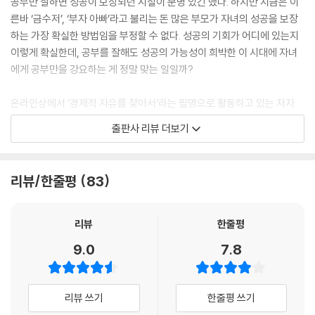
공부만 잘하면 성공이 보장되던 시절이 분명 있긴 했다. 하지만 지금은 이
른바 ‘금수저’, ‘부자 아빠’라고 불리는 돈 많은 부모가 자녀의 성공을 보장
하는 가장 확실한 방법임을 부정할 수 없다. 성공의 기회가 어디에 있는지
이렇게 확실한데, 공부를 잘해도 성공의 가능성이 희박한 이 시대에 자녀
에게 공부만을 강요하는 게 정말 맞는 일일까?
온라인상에서 ‘경제적 자유를 찾아서’라는 필명으로 활동하고 있는 저자
박성현은 ‘흙수저’ 집안에서 태어나 빚을 안고 사회생활을 시작했다. 자녀
출판사 리뷰 더보기
에게만큼은 가난을 물려줄 수 없다는 생각에, 이름만 들어도 알 만한 대기
업에 들어가 영화, 방송, 문화콘텐츠, IT 및 ICT 관련 사업을 진행하며 18
년 동안 성실한 ‘월급 노예’의 삶을 살았다. 하지만 직장생활만으로는 ‘경제
리뷰/한줄평
83
적 자유인’으로 거듭날 수 없었고, 변해가는 시대에 수학보다 중요한 건 자
본주의와 돈, 금융에 관한 지식임을 철저히 깨달았다. 그는 책과 강연, 인터
넷을 통해 쌓은 지식과 이를 실천한 노력으로 마침내 경제적 자유를 달성
리뷰
한줄평
했다. 자신이 알게 된 것을 사랑하는 네 명의 아이들에게도 꼭 전수해주고
9.0
7.8
싶어 쓰기 시작한 책이 바로, 『아빠의 첫 돈 공부』다.
안타깝게도 대한민국 교육 시스템 안에서는 ‘돈’에 대해서 배울 수 없기에,
리뷰 쓰기
한줄평 쓰기
그는 육아휴직 제도를 통해 얻은 물리적 시간에 직접 선생이 되어 자녀들