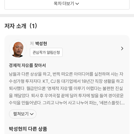
목차 더보기
비합리적인 가격 결정 현상
2장 모아서 키우는 돈
저자 소개
1
문맹보다 심각한 금맹
의지박약 풍차 돌리기
저축의 한계, 투자의 신세계
저
박성현
지금 당장 돈을 모아야 하는 이유
관심작가 알림신청
한 우물만 팔 때 생기는 일
어렵게 벌거나, 쉽게 벌거나
경제적 자유를 찾아서
위험천만 도박과 같은
남들과 다른 상상을 하고, 번뜩 떠오른 아이디어를 실천하며 사는 자
수성가형 투자자다. KT, CJ 등 대기업에서 18년간 직장 생활을 하고
3장 알아야 지키는 돈
퇴사했다. 월급만으론 ‘경제적 자유’를 이루기 어렵다는 불편한 진실
지식에도 가성비가 있다는 걸 그때 알았더라면
을 깨달았다. 퇴사 후 우여곡절 끝에 달러 투자에 발을 들여 경이로운
모든 것은 결국 돈 때문이었다
수익을 만들어냈다. 그리고 나누어 사고 나누어 파는, ‘세븐스플릿(S
가난한 아빠의 비겁한 변명
even Split, 분할매매) 투자’가 최선임을 알았다. 몇 년 전부터 자동
펼쳐보기
화폐가 만들어진 진짜 이유
분할매매 프로그램을 개발하여 달러와 주식, 그리고 코인 투자에 적
돈은 위에서 아래로 흐르지 않는다
용하며 수익을 내는 중이다. 불과 10년 만에 100억 이상의 자산을 일
박성현
의 다른 상품
알뜰하고 꼼꼼한 정부의 재테크 노하우
군 저자는 자본주의 시스템에