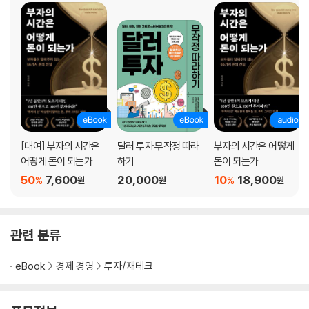
아이스크림 할인 판매의 비밀
절세는 고금리 정기예금
4장 자본이 되는 돈
빛이 되는 빚
슬기로운 현금 사용법
마이너스도 기회가 되는 신기한 자본주의
현대판 신분제도
부자를 위한 서민 금융
[대여] 부자의 시간은
달러 투자 무작정 따라
부자의 시간은 어떻게
집은 살 곳인가, 살 것인가
어떻게 돈이 되는가
하기
돈이 되는가
장사의 시작은 점포 임차가 아니다
50
7,600
20,000
10
18,900
%
%
원
원
원
5장 돈 버는 돈
내가 하면 투자, 남이 하면 투기
관련 분류
일상 속 돈 버는 기회들
치킨을 튀길까, 치킨 회사를 살까
eBook
경제 경영
투자/재테크
맛없는 점심은 무지의 대가
도박 같은 주식, 주식 같은 도박
빌딩형 주식으로 임대료 챙기기