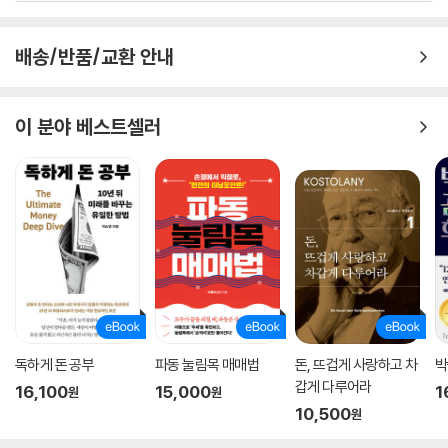
배송/반품/교환 안내
이 분야 베스트셀러
독하게 돈 공부
파동 눌림목 매매법
돈, 뜨겁게 사랑하고 차
박
갑게 다루어라
16,100
15,000
1
원
원
10,500
원