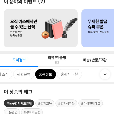
이 분야의 이벤트
7
리뷰/한줄평
도서정보
배송/반품/교환
83
 소개
관련분류
품목정보
출판사 리뷰
이 상품의 태그
#돈구경시켜드릴게
#경제교육
#경제적자유
#직장인재테크
#돈관념
#부자되는법