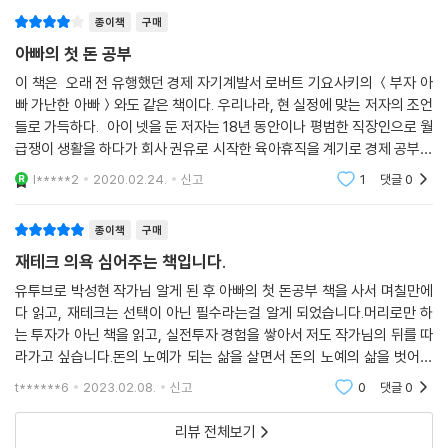
종이책
구매
아빠의 첫 돈 공부
이 책은 오래 전 유행했던 경제 자기계발서 로버트 기요사키의 ＜부자 아
빠 가난한 아빠＞와도 같은 책이다. 우리나라, 현 실정에 맞는 저자의 조언
들로 가득하다. 아이 넷을 둔 저자는 18년 동안이나 평범한 직장인으로 월
급쟁이 생활을 하다가 회사 권유로 시작한 육아휴직을 계기로 경제 공부를
하고 여러 수단으로 투자를 시도하면서 결국 경제적 자유를 얻게 되었고,
l*****2
2020.02.24.
신고
1
댓글
0
그 비결을 이
종이책
구매
재테크 의욕 심어주는 책입니다.
유투브로 박성현 작가님 알게 된 후 아빠의 첫 돈공부 책을 사서 며칠만에
다 읽고, 재테크는 선택이 아닌 필수라는걸 알게 되었습니다.머리로만 하
는 투자가 아닌 책을 읽고, 실전투자 경험을 쌓아서 저도 작가님의 뒤를 따
라가고 싶습니다.돈의 노예가 되는 삶을 살면서 돈의 노예의 삶을 벗어나
고 싶다는 꿈도 생겼습니다.재테크 관심있는 분들은 초기에 읽으시면 좋을
t******6
2023.02.08.
신고
0
댓글
0
것 같습니다.!
리뷰 전체보기