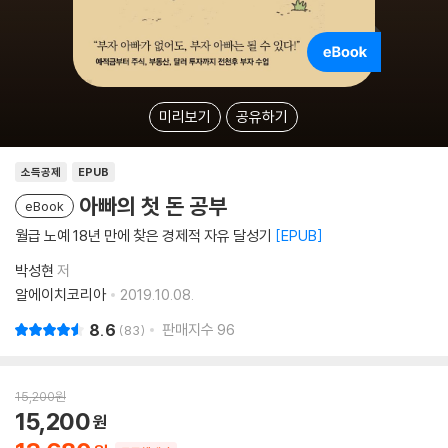
미리보기
공유하기
소득공제
EPUB
아빠의 첫 돈 공부
eBook
월급 노예 18년 만에 찾은 경제적 자유 달성기
EPUB
박성현
저
알에이치코리아
2019.10.08.
8.6
판매지수
96
83
15,200
원
15,200