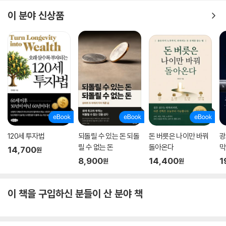
이 분야 신상품
120세 투자법
되돌릴 수 있는 돈 되돌
돈 버릇은 나이만 바꿔
광
릴 수 없는 돈
돌아온다
막
14,700
원
8,900
14,400
1
원
원
이 책을 구입하신 분들이 산 분야 책