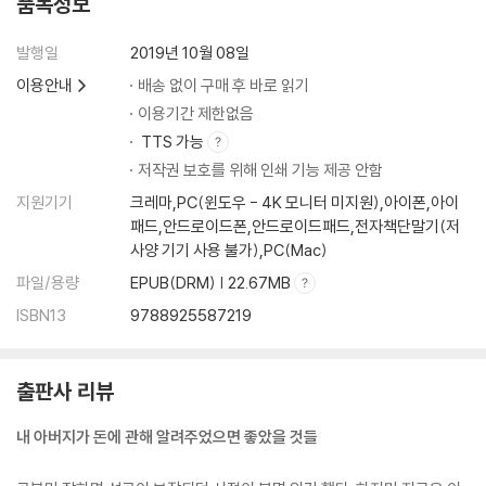
품목정보
투자할 때 꼭 알아야 하는 것
가치 투자의 가치
발행일
2019년 10월 08일
주식 차트와 바카라 중국점의 공통점
이용안내
배송 없이 구매 후 바로 읽기
이용기간 제한없음
6장 잡아야 잡히는 돈 무1
TTS 가능
인플레이션을 극복하는 또 다른 방법
저작권 보호를 위해 인쇄 기능 제공 안함
투자할 것인가, 대비할 것인가
아무도 눈치채지 못한 재능
지원기기
크레마,PC(윈도우 - 4K 모니터 미지원),아이폰,아이
우산 장수와 짚신 장수 어머니의 똑똑한 투자법
패드,안드로이드폰,안드로이드패드,전자책단말기(저
사양 기기 사용 불가),PC(Mac)
투자 성공률 100% 비법
내가 사회 초년생이라면
파일/용량
EPUB(DRM) | 22.67MB
ISBN13
9788925587219
에필로그_부자들의 조언
출판사 리뷰
내 아버지가 돈에 관해 알려주었으면 좋았을 것들