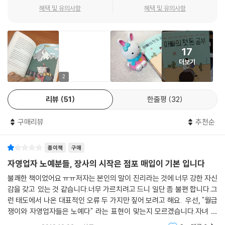
에게 가성비 높은 금융 지식을 가르쳤다. 덕분에 자녀들이 적어도 자신보
혜택 및 유의사항
혜택 및 유의사항
다는 노예생활을 덜 하게 될 것이라고 확신하게 되었다.
17
내 아이만큼은 ‘월급 노예’로 만들고 싶지 않은 부모에게
더보기
저자는 여타의 재테크 고수와 다르게 예·적금, 주식, 부동산, 외환, 자영업
2
등 ‘수익’을 얻을 수 있는 모든 투자 수단에 관해 공부하고 과감하게 실행에
리뷰
51
한줄평
32
옮겼다. 평소 ‘한 우물을 파면 결국 하나의 우물만 갖게 된다’는 신념을 가
진 덕분에, 비가 내리든 햇볕이 쨍쨍하든 돈을 버는 우산 장수와 짚신 장수
구매리뷰
추천순
아들을 둔 어머니처럼 어떤 경제적 상황에서도 현금흐름이 창출되는 전천
후 투자 비결을 갖출 수 있었다.
종이책
구매
책 역시 그 제목만큼이나 돈 공부를 처음 시작하는 이들에게 모자람이 없
자영업자 노예분들, 장사의 시작은 점포 매입이 기본 입니다
다. 돈을 노예로 부려서 자금을 마련하는 1장 ‘일해서 아끼는 돈’, 마침내 투
불쾌한 책이었어요 ㅠㅠ저자는 본인의 말이 진리라는 것에 너무 강한 자신
자의 신세계로 접어들게 만드는 2장 ‘모아서 키우는 돈’, 가성비 높은 금융
감을 갖고 있는 것 같습니다.너무 가르치려고 드니 일단 좀 불편 합니다.그
지식을 담은 3장 ‘알아야 지키는 돈’, 빛이 되는 빚의 활용법을 소개하는 4
런 태도에서 나온 대표적인 오류 두 가지만 짚어 보려고 해요. 우선, "월급
장 ‘자본이 되는 돈’, 투기와 투자를 구분해 슬기로운 투자생활을 돕는 5장
쟁이와 자영업자들은 노예다" 라는 표현이 맞는지 모르겠습니다.자녀 교
‘돈 버는 돈’, 사람들이 놓치고 있는 성공률 100%의 틈새 투자법을 소개하
육을 할 때도 "노예로 살 것이냐, 노예를 부릴 것이냐" 라고 표현 한다고 하