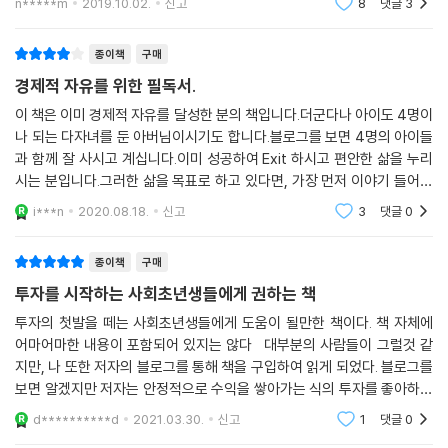
n*****m
2019.10.02.
신고
8
댓글
3
는데요.이 책
는 6장 ‘잡아야 잡히는 돈’으로 알차게 구성됐다.
종이책
구매
마이크로소프트의 창업자이자 전 세계 부호 2위를 차지하고 있는 빌 게이
경제적 자유를 위한 필독서.
츠(Bill Gates)는 말했다. “가난하게 태어난 것은 당신의 잘못이 아니다.
그러나 죽을 때도 가난한 것은 당신의 잘못이다.” 부자 아빠가 없었다고 해
이 책은 이미 경제적 자유를 달성한 분의 책입니다.더군다나 아이도 4명이
나 되는 다자녀를 둔 아버님이시기도 합니다.블로그를 보면 4명의 아이들
서 부자 아빠가 될 수 없는 건 아니다. 책을 펼치면, 자녀는 물론 결혼마저
과 함께 잘 사시고 계십니다.이미 성공하여 Exit 하시고 편안한 삶을 누리
포기하게 만드는 팍팍한 대한민국 경제 현실에서, 네 명의 아이를 키우며
시는 분입니다.그러한 삶을 목표로 하고 있다면, 가장 먼저 이야기 들어야
경제적 자유를 달성한 아빠의 ‘부자 수업’이 시작된다.
할 것이 경제적 자유를 달성한 분들의 이야기 아닐까요?두말이 필요없습
i***n
2020.08.18.
신고
3
댓글
0
니다.
종이책
구매
투자를 시작하는 사회초년생들에게 권하는 책
투자의 첫발을 떼는 사회초년생들에게 도움이 될만한 책이다. 책 자체에
어마어마한 내용이 포함되어 있지는 않다 대부분의 사람들이 그럴것 같
지만, 나 또한 저자의 블로그를 통해 책을 구입하여 읽게 되었다. 블로그를
보면 알겠지만 저자는 안정적으로 수익을 쌓아가는 식의 투자를 좋아하는
사람이다 달러투자, 그리고 폭락시 주식매수를 주로 하시는 분으로 보인
d**********d
2021.03.30.
신고
1
댓글
0
다. 세븐스