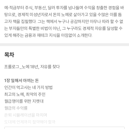
예·적금부터 주식, 부동산, 달러 투자를 넘나들며 수익을 창출한 경험을 바
탕으로, 경제적 미성년자로서 돈의 노예로 살아가고 있을 수많은 이를 돕
고자 책을 집필했다. 그는 책에서 누구나 공감하지만 아무나 따라 할 수 없
는 부자들만의 특별한 비법이 아닌, 그 누구라도 경제적 자유를 달성할 수
있게 해주는 금융과 재테크 지식을 아낌없이 소개한다.
목차
프롤로그_노예 18년, 자유를 찾다
1장 일해서 아끼는 돈
인간이 먹고사는 네 가지 방법
최고의 노예, 최악의 주인
월급쟁이를 위한 지렛대
월급의 수익률
은퇴 시뮬레이션을 마치며
도대체 언제까지 절약해야 할까
소비의 다운사이징은 재산의 업사이징