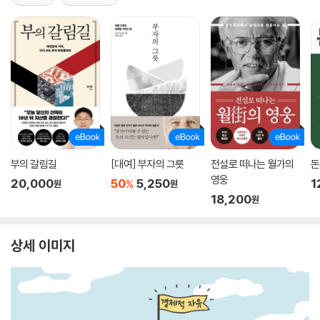
부의 갈림길
[대여] 부자의 그릇
전설로 떠나는 월가의
돈
영웅
20,000
50
5,250
1
%
원
원
18,200
원
상세 이미지