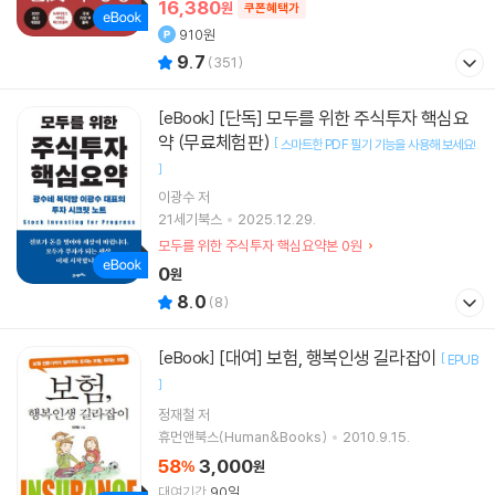
16,380
원
쿠폰혜택가
910원
9.7
(
351
)
[단독] 모두를 위한 주식투자 핵심요
[eBook]
약 (무료체험판)
[
스마트한 PDF 필기 기능을 사용해 보세요!
]
이광수
저
21세기북스
2025.12.29.
모두를 위한 주식투자 핵심요약본 0원
0
원
8.0
(
8
)
[대여] 보험, 행복인생 길라잡이
[eBook]
[
EPUB
]
정재철 저
휴먼앤북스(Human&Books)
2010.9.15.
58
3,000
%
원
대여기간
90일