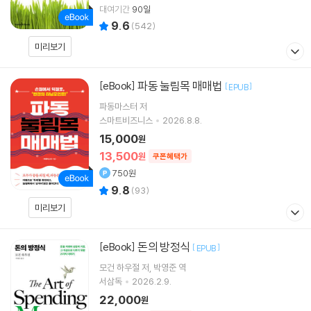
대여기간
90일
9.6
(
542
)
미리보기
파동 눌림목 매매법
[eBook]
[
]
EPUB
파동마스터
저
스마트비즈니스
2026.8.8.
15,000
원
13,500
원
쿠폰혜택가
750원
9.8
(
93
)
미리보기
돈의 방정식
[eBook]
[
]
EPUB
모건 하우절
저
박영준
역
서삼독
2026.2.9.
22,000
원