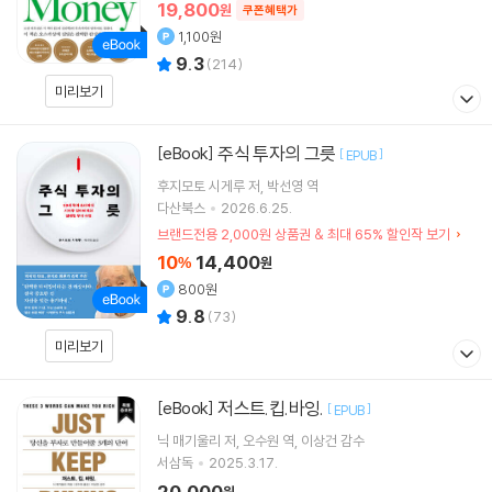
19,800
원
쿠폰혜택가
1,100원
9.3
(
214
)
미리보기
주식 투자의 그릇
[eBook]
[
]
EPUB
후지모토 시게루
저
박선영
역
다산북스
2026.6.25.
브랜드전용 2,000원 상품권 & 최대 65% 할인작 보기
10
14,400
%
원
800원
9.8
(
73
)
미리보기
저스트.킵.바잉.
[eBook]
[
]
EPUB
닉 매기울리
저
오수원
역
이상건
감수
서삼독
2025.3.17.
20,000