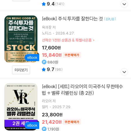
9.4
(
141
)
주식 투자를 잘한다는 것
[eBook]
[
]
EPUB
육과장
저
노티스
2026.4.27.
선착순 1천원 상품권 & 특별사은품
17,600
원
15,840
원
쿠폰혜택가
880원
9.7
(
96
)
미리보기
[세트] 라오어의 미국주식 무한매수
[eBook]
법 + 밸류 리밸런싱 (총 2권)
라오어 저
알키
2025.7.29.
23,800
원
21,420
원
쿠폰혜택가
1,190원