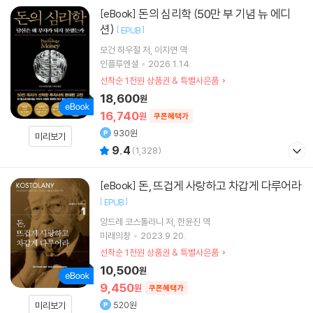
돈의 심리학 (50만 부 기념 뉴 에디
[eBook]
션)
[
]
EPUB
모건 하우절
저
이지연
역
인플루엔셜
2026.1.14.
선착순 1천원 상품권 & 특별사은품
18,600
원
16,740
원
쿠폰혜택가
930원
미리보기
9.4
(
1,328
)
돈, 뜨겁게 사랑하고 차갑게 다루어라
[eBook]
[
]
EPUB
앙드레 코스톨라니
저
한윤진
역
미래의창
2023.9.20.
선착순 1천원 상품권 & 특별사은품
10,500
원
9,450
원
쿠폰혜택가
520원
미리보기