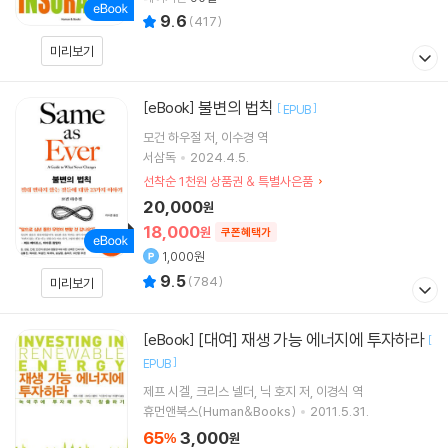
9.6
(
417
)
미리보기
불변의 법칙
[eBook]
[
]
EPUB
모건 하우절
저
이수경
역
서삼독
2024.4.5.
선착순 1천원 상품권 & 특별사은품
20,000
원
18,000
원
쿠폰혜택가
1,000원
9.5
(
784
)
미리보기
[대여] 재생 가능 에너지에 투자하라
[eBook]
[
]
EPUB
제프 시겔
크리스 넬더
닉 호지
저
이경식
역
휴먼앤북스(Human&Books)
2011.5.31.
65
3,000
%
원