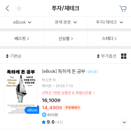
투자/재테크
eBook
경제 경영
투자/재테크
베스트
신상품
스테디
기본순
부가옵션
독하게 돈 공부
[eBook]
[
]
EPUB
박소연
저
메이븐
2026.7.10.
선착순 1천원 상품권 & 특별사은품
16,100
원
14,490
원
쿠폰혜택가
800원
9.6
(
43
)