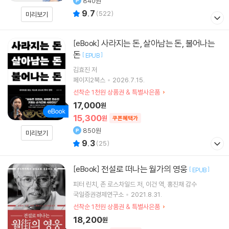
840원
9.7
(
522
)
미리보기
사라지는 돈, 살아남는 돈, 불어나는
[eBook]
돈
[
]
EPUB
김효진
저
페이지2북스
2026.7.15.
선착순 1천원 상품권 & 특별사은품
17,000
원
15,300
원
쿠폰혜택가
850원
미리보기
9.3
(
25
)
전설로 떠나는 월가의 영웅
[eBook]
[
]
EPUB
피터 린치
존 로스차일드
저
이건
역
홍진채
감수
국일증권경제연구소
2021.8.31.
선착순 1천원 상품권 & 특별사은품
18,200
원