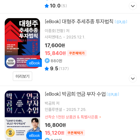
10.0
(
5
)
대형주 추세추종 투자법칙
[eBook]
[
]
EPUB
이종호(전황)
저
사피엔테스
2025.12.1.
17,600
원
15,840
원
쿠폰혜택가
880원
9.5
(
137
)
미리보기
박곰희 연금 부자 수업
[eBook]
[
]
EPUB
박곰희
저
인플루엔셜
2025.7.25.
선착순 1천원 상품권 & 특별사은품
16,800
원
15,120
원
쿠폰혜택가