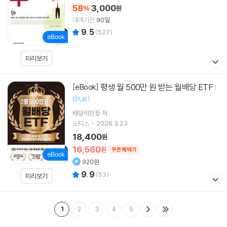
58
3,000
%
원
대여기간
90일
9.5
(
527
)
미리보기
평생 월 500만 원 받는 월배당 ETF
[eBook]
[
]
EPUB
배당의만장
저
노티스
2026.3.23.
18,400
원
16,560
원
쿠폰혜택가
920원
9.9
(
53
)
미리보기
1
2
3
4
5