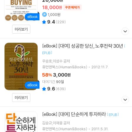
원
18,000
원
쿠폰혜택가
1,000원
9.4
(
229
)
미리보기
[대여] 성공한 당신, 노후전략 30년
[eBook]
[
]
EPUB
우승호,이성수 공저
휴먼앤북스(Human&Books)
2012.11.7.
58
3,000
%
원
대여기간
90일
9.6
(
639
)
미리보기
[대여] 단순하게 투자하라
[eBook]
[
]
EPUB
김승규,이재웅 공저
휴먼앤북스(Human&Books)
2011.5.31.