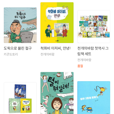
도둑으로 몰린 절구
척화비 아저씨, 안녕!
천개의바람 첫역사 그
림책 세트
키큰도토리
천개의바람
천개의바람
품절