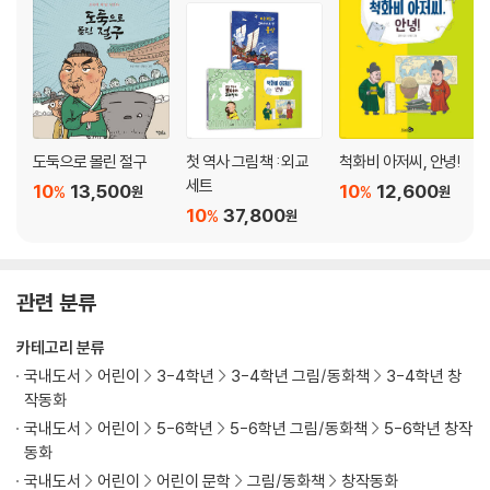
도둑으로 몰린 절구
첫 역사 그림책 : 외교
척화비 아저씨, 안녕!
세트
10
13,500
10
12,600
%
%
원
원
10
37,800
%
원
관련 분류
카테고리 분류
국내도서
어린이
3-4학년
3-4학년 그림/동화책
3-4학년 창
작동화
국내도서
어린이
5-6학년
5-6학년 그림/동화책
5-6학년 창작
동화
국내도서
어린이
어린이 문학
그림/동화책
창작동화