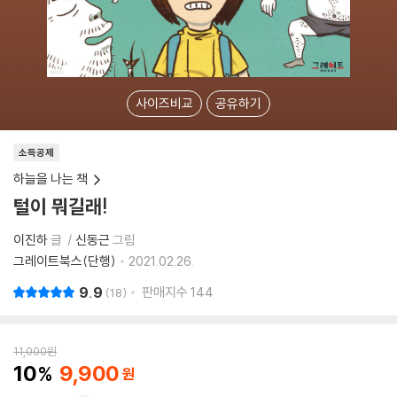
사이즈비교
공유하기
소득공제
하늘을 나는 책
털이 뭐길래!
이진하
글
신동근
그림
그레이트북스(단행)
2021.02.26.
9.9
판매지수
144
18
11,000
원
10
9,900