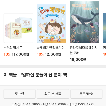
초원의 집 세트
숙제 외계인 곽배기 2
판타지 바다를 헤엄치
명
는 고래
10
117,000
10
12,600
1
%
%
원
원
18,000
원
이 책을 구입하신 분들이 산 분야 책
로그인
최근 본 상품
주문/배송
고객센터 1544-3800
티켓 1544-6399
중고샵 1566-4295