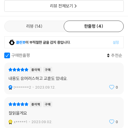
본 적이 없다는 사실이었다. 나는 코밑에도 약간 털이 나고 손가락에도 털
리뷰 전체보기
이 있다. 하지만 텔레비전에서는 털이 많은 여자를 한 번도 본 적이 없다.
길에서도 목욕탕에서도 마찬가지였다. 그래서 나는 당연히 여자가 털이 없
어야 한다고 생각했다. 마치 학교 수업 시간에 선생님이 가르쳐 주기라도
리뷰
14
한줄평
4
한 것처럼 말이다. 하지만 생각할수록 이상했다. 사람은 모두 털이 난다. 여
자도 마찬가지다. 그런데 왜 다들 숨기고 살까? 털 때문이 아니었다. 그런
클린봇
이 부적절한 글을 감지 중입니다.
설정
걸로 놀리는 사람 때문에 속이 상했던 거다.(79쪽)‘
구매한줄평
추천순
나의 털에게 자유를 선언한다!
하라는 친구 은채와의 대화를 통해 자신의 문제를 더 적극적으로 해결해
종이책
구매
나갑니다. 은채는 하라와는 정반대의 고민을 가지고 있었어요. 누가 봐도
내용도 유머러스하고 교훈도 있네요.
예쁜 모델인 은채, 하지만 은채는 ‘여성답게’ 기른 자신의 머리카락이 불만
이었거든요. 두 친구는 성고정관념의 틀에서 스스로를 깨기로 결심하고 자
t*******2
2023.09.12.
0
기 몸의 ‘털’에게 자유를 선사합니다. 두 친구의 ‘털 자유 선언서’는 독자들
로 하여금 오롯이 자신의 색을 찾아가고 싶은 욕구를 불러일으킵니다. “나
종이책
구매
는 털 많은 내 다리가 좋아. 그러니까 앞으로 함부로 말하지 마. 알았어?”라
잘읽을게요
며 구지범에게 일갈하는 하리의 모습은 참 따라하고 싶은 대사지요.
이 이야기는 이진하 작가가 어린 시절에 겪었던 에피소드에서 시작되었어
x*****1
2023.09.02.
0
요. “여자 애가 무슨 털이 그렇게 많냐!”라는, 잊히지 않는 핀잔에서 반짝