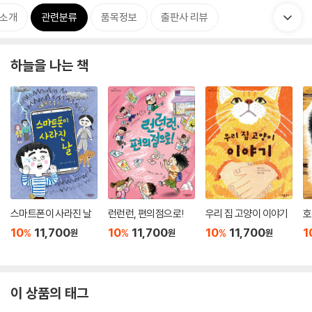
 소개
관련분류
품목정보
출판사 리뷰
하늘을 나는 책
스마트폰이 사라진 날
런런런, 편의점으로!
우리 집 고양이 이야기
호
10
11,700
10
11,700
10
11,700
1
%
%
%
원
원
원
이 상품의 태그