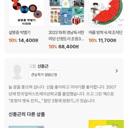
설명충 박멸기
2023 19회 경남독서한
여름 방학 숙제 조작단
마당 선정도서 초등3-
10
14,400
10
11,700
%
%
원
원
4학년 세트(전6권)
10
68,400
%
원
그림
신동근
관심작가 알림신청
늘 꿈을 좇으며 삽니다. 산을 좋아하고 이야기를 좋아합니다. 2007
년에 한국일러스트레이션학교를 졸업했습니다. 쓰고 그린 책으로
『호랑이 뱃속 잔치』, 『잘만 3형제 방랑기』가 있습니다.
신동근
의 다른 상품