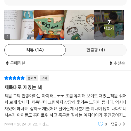
성고정관념을 표현했지요. 친구 은채의 엄마도 “아무리 그래도 여자애가
맨발로 가면 안 되지.”라며 예쁜 레이스 양말을 건넸습니다. 하리는 레이스
가 발목에 닿아 까칠했어요. 하지만 나에게 맞지 않는 것이라도 ‘여자니
7
까’에 자신을 맞춰야 한다고 생각했지요.
더보기
털과의 전면전, 그리고 털이 뭐라고
4
하리는 털과의 전면전을 선포하며 털을 없애기 위해 다양한 노력을 기울여
리뷰
14
한줄평
4
요. 엄마와 아빠는 그런 하리에게 “나중에 레이저 제모를 하면 된다.” 정도
로 반응하지요. 하지만 그걸로 위안이 되진 않아요. 지금 당장! 털을 없애야
구매리뷰
추천순
했으니까요. 하리는 검색의 검색을 거듭하며 심지어 ‘제모의 역사’까지 뒤
지고, 결국 아빠의 면도칼로 다리털을 깎습니다. 구지범에게 당당하게 털
종이책
구매
이 사라진 다리를 보여 주려고 노력하지만, 결국 ‘여보(여자털보)’라는 별
명에다가 ‘고슴도치’라는 별명까지 추가로 얻게 되지요. 하리의 분노는 극
제목대로 재밌는 책
에 달하고요.
책을 그닥 안좋아하는 아이라... ㅜㅜ 조금 유치해 보여도 재밌는책을 섞어
다행히 하리의 가족들은 모두 털이 많았고, 털을 아무렇지도 않게 생각하
서 보게 합니다. 제목부터 그림까지 상당히 웃기는 느낌이 듭니다. 역시나
는 사람들이었어요. 내가 부끄러워하는 털을 아무렇지도 않게 ‘드러내는’
재밌어 하네요. 삽화도 재밌어요 털이란게 사춘기를 지나며 많이 나다보니
가족들의 모습을 보며, 하리는 다시 처음부터 생각합니다. ‘털 이야기를 하
사춘기 아이들도 흥미로워 하고 축구를 잘하는 여자아이가 주인공이지만
면서 웃던 오빠의 표정이 자꾸만 생각났다. 왜 나는 오빠처럼 웃을 수 없을
가족(아빠, 삼촌이 털보 ^^)들도 나오고 엄마 언니도 기상천외한 곳에 털
r***l
2024.01.22.
신고
0
댓글
0
이 있다고 나
까? 왜 나만 털이 부끄러울까? 한 가지 확실한 건, 내가 털이 많은 여자를