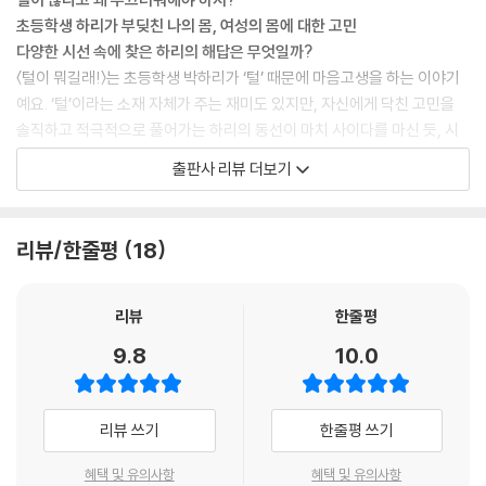
초등학생 하리가 부딪친 나의 몸, 여성의 몸에 대한 고민
다양한 시선 속에 찾은 하리의 해답은 무엇일까?
〈털이 뭐길래!〉는 초등학생 박하리가 ‘털’ 때문에 마음고생을 하는 이야기
예요. ‘털’이라는 소재 자체가 주는 재미도 있지만, 자신에게 닥친 고민을
솔직하고 적극적으로 풀어가는 하리의 동선이 마치 사이다를 마신 듯, 시
원한 통쾌함을 선사합니다. 이진하 작가의 유쾌한 문장과 신동근 작가의
출판사 리뷰 더보기
개성 있는 그림이 만나 씩씩하고 멋진 초등학생 박하리의 이야기가 완성되
었지요. 이 책을 읽고 나서 한번 생각해 봐 주세요. 주인공 박하리가 남자아
이였다면, 과연 어떤 이야기가 펼쳐졌을까요?
리뷰/한줄평
18
나도 모르게 여성으로 키워지는 순간
만약 박하리가 초등학교 남자아이였다면, 이야기의 흐름은 달라졌을 거예
리뷰
한줄평
요. 털이 많아 고민인 사람은 많지만, “여자애들 중에 나처럼 털 많은 애는
9.8
10.0
하나도 없어!”라며 울분을 토하지는 않았을 테니까요. 아직도 우리는 많은
순간, 자신도 모르는 사이에 ‘남자니까’, ‘여자니까’라는 고정관념에 얽매여
살아가고 있습니다. 하리의 주변도 그랬지요. 엄마는 “여자 아이가 무슨 축
리뷰 쓰기
한줄평 쓰기
구냐.”며 하리가 축구하는 걸 반대했고, 하리에게 “다리털 좀 봐! 남자야,
남자!”라며 하리에게 커다란 고민을 던진 같은 반 친구 구지범은 전형적인
혜택 및 유의사항
혜택 및 유의사항