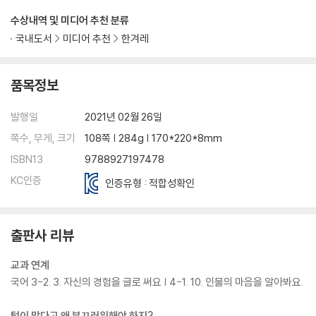
수상내역 및 미디어 추천 분류
국내도서
미디어 추천
한겨레
품목정보
발행일
2021년 02월 26일
쪽수, 무게, 크기
108쪽 | 284g | 170*220*8mm
ISBN13
9788927197478
KC인증
인증유형 : 적합성확인
출판사 리뷰
교과 연계
국어 3-2. 3. 자신의 경험을 글로 써요 | 4-1. 10. 인물의 마음을 알아봐요.
털이 많다고 왜 부끄러워해야 하지?