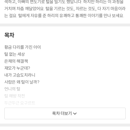
색하고, 아빠의 면도기로 털을 밀기도 했답니다. 하지만 하리는 이 과정을
거치며 차츰 깨달았어요. 털을 기르는 것도, 자르는 것도, 다 자기 마음이라
는 걸요. 털에게 자유를 준 하리의 유쾌하고 통쾌한 이야기를 만나 보세요.
목차
황금 다리를 가진 아이
털 없는 세상
은채의 해결책
재모가 누군데?
내가 고슴도치라니
사람은 왜 털이 날까?
언니의 털
털 해방 작전
두근두근 요구르트
목차 더보기
작가의 말