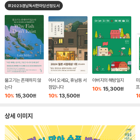
#2023경남독서한마당선정도서
물고기는 존재하지 않
어서 오세요, 휴남동 서
아버지의 해방일지
미
는다
점입니다
프
10
15,300
%
원
10
15,300
10
13,500
1
%
%
원
원
상세 이미지