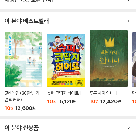
이 분야 베스트셀러
5번 레인 (30만 부 기
슈퍼 코딱지 히어로 1
푸른 사자 와니니
만
념 리커버)
10
15,120
10
12,420
1
%
%
원
원
10
12,600
%
원
이 분야 신상품