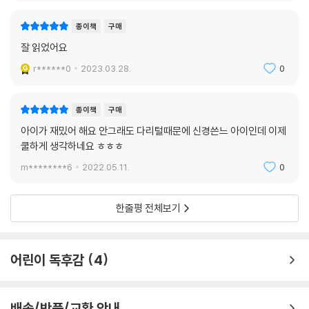
반짝 빛나는 하리와 은채가 탄생했지요. 누군가 남자답게, 여자답게, 라며
종이책
구매
뭐라 하면 그냥 이렇게 외치세요. “그게 뭐가 어때서? 나는 이런 내가 좋
잘 읽었어요
아!”
r******0
2023.03.28.
0
종이책
구매
아이가 재밌어 해요 안그래도 다리털때문에 신경쓴느 아이인데 이제
쿨하게 생각하네요 ㅎㅎㅎ
m********6
2022.05.11.
0
한줄평 전체보기
어린이 독후감
4
배송/반품/교환 안내