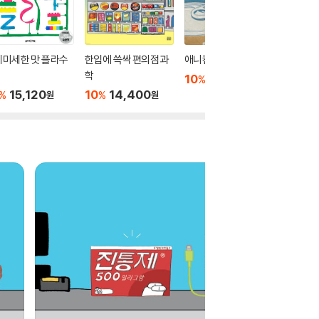
세미세한 맛 플라수
한입에 쓱싹 편의점 과
애니캔
언어를 
학
10
10,800
10
1
%
%
원
15,120
10
14,400
%
%
원
원