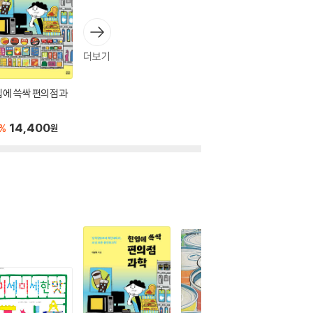
더보기
에 쓱싹 편의점 과
14,400
%
원