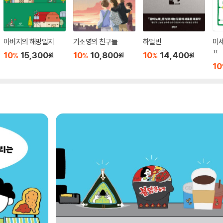
아버지의 해방일지
기소영의 친구들
하얼빈
미
프
10
15,300
10
10,800
10
14,400
%
%
%
원
원
원
10