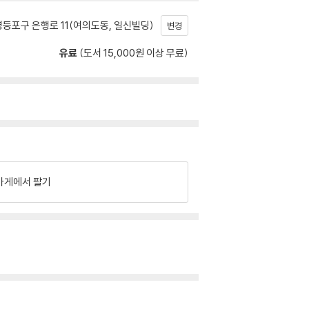
등포구 은행로 11(여의도동, 일신빌딩)
변경
유료
(도서 15,000원 이상 무료)
가게에서 팔기