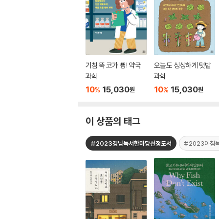
기침 뚝 코가 뻥! 약국
오늘도 싱싱하게 텃밭
과학
과학
10
15,030
10
15,030
%
%
원
원
이 상품의 태그
#2023경남독서한마당선정도서
#2023아침