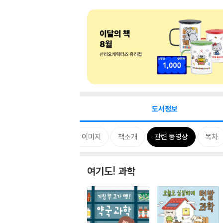
도서정보
태그
카드뉴스
상세 이미지
책소개
관련 동영상
목차
여기도! 과학