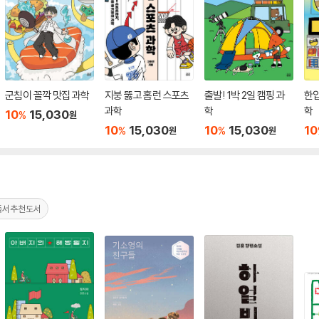
군침이 꼴깍 맛집 과학
지붕 뚫고 홈런 스포츠
출발! 1박 2일 캠핑 과
한입
과학
학
학
10
15,030
%
원
10
15,030
10
15,030
10
%
%
원
원
독서추천도서