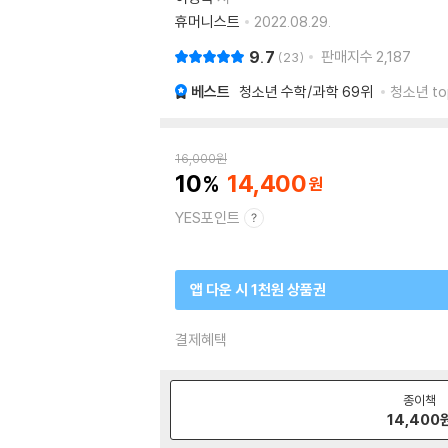
휴머니스트
2022.08.29.
9.7
판매지수
2,187
23
베스트
청소년 수학/과학
69위
청소년 to
16,000
원
10
14,400
YES포인트
앱 다운 시 1천원 상품권
결제혜택
종이책
14,400