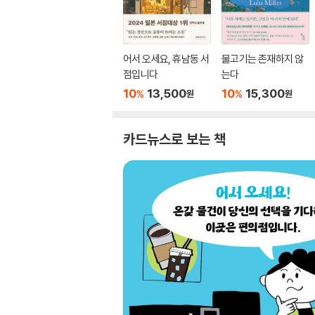
어서 오세요, 휴남동 서
물고기는 존재하지 않
점입니다
는다
10
13,500
10
15,300
%
%
원
원
카드뉴스로 보는 책