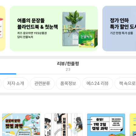
리뷰/한줄평
23
저자 소개
관련분류
품목정보
예스24 리뷰
책 속으로