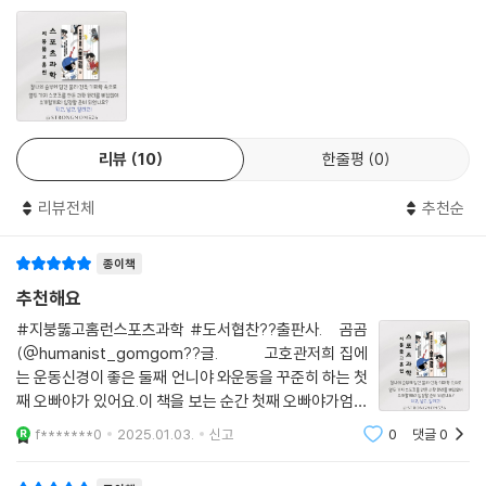
섦을 누그러뜨리는 가장 좋은 방법은 그 속에서 나에게 익숙한 것을 찾아
내는 것일 테다. 수학 시간은 고역이지만 자투리 시간 짬을 내 겨루는 축구
한판은 언제든 재밌다면, ‘직관’이 주는 짜릿함과 한뜻으로 같은 팀을 응원
하는 소속감을 즐긴다면, 중요한 국제 대회나 경기 하이라이트 영상을 챙
겨 보는 취미를 가졌다면 이 책은 과학의 문을 여는 좋은 출발점이 되어 줄
것이다.
리뷰
10
한줄평
0
과학부터 스포츠까지 모르는 게 없는
리뷰전체
추천순
팔방미인 이야기꾼을 만나다
종이책
- 책장이 술술 넘어가는 스토리텔링의 힘
- 일상의 문제를 해결하는 과학적 상상력
추천해요
#지붕뚫고홈런스포츠과학 #도서협찬??출판사. 곰곰
이 책은 국내 최대의 스포츠센터라는 가상의 공간을 설계한 건축가 화자가
(@humanist_gomgom??글. 고호관저희 집에
그곳을 방문한 사람들과 함께 센터 곳곳의 경기장을 탐방하면서 전개된다.
는 운동신경이 좋은 둘째 언니야 와운동을 꾸준히 하는 첫
특히 센터 설계와 관련된 에피소드를 곁들여 독자에게 친근하게 말을 거는
째 오빠야가 있어요.이 책을 보는 순간 첫째 오빠야가엄청
설정은 책장을 넘기는 재미를 선사하며 내용에 몰입하도록 한다. 건축과
관심을 보이더라구요.＜과학＞이라는 단어에 흥미로워
f*******0
2025.01.03.
신고
0
댓글
0
했거든요일상이 과학이 투성이라고 하지만,스포츠랑 연
과학, 스포츠까지 다방면에 식견을 갖춘 화자를 따라 스포츠의 역사부터
관이 있다고?에 의문점이 생겼거든요.세상에서 가장 건
기술의 필요성과 변화, 승부에 미치는 영향 등 물 흐르듯 이어지는 풍성한