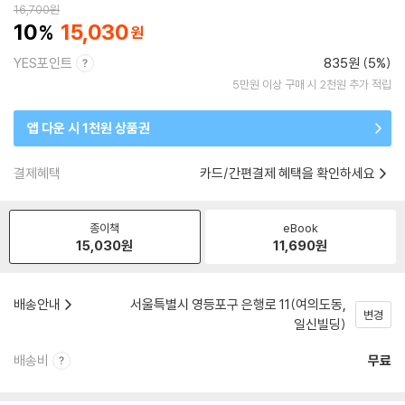
16,700
원
10
15,030
YES포인트
835원 (5%)
5만원 이상 구매 시 2천원 추가 적립
앱 다운 시 1천원 상품권
결제혜택
카드/간편결제 혜택을 확인하세요
종이책
eBook
15,030
원
11,690
원
배송안내
서울특별시 영등포구 은행로 11(여의도동,
변경
일신빌딩)
배송비
무료