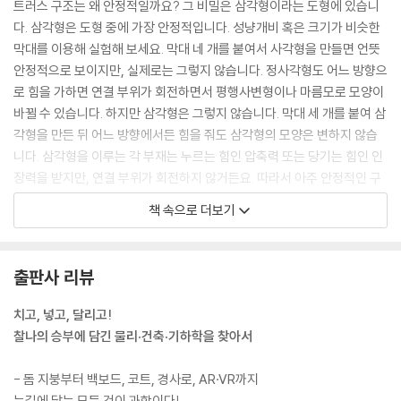
트러스 구조는 왜 안정적일까요? 그 비밀은 삼각형이라는 도형에 있습니
다. 삼각형은 도형 중에 가장 안정적입니다. 성냥개비 혹은 크기가 비슷한
막대를 이용해 실험해 보세요. 막대 네 개를 붙여서 사각형을 만들면 언뜻
안정적으로 보이지만, 실제로는 그렇지 않습니다. 정사각형도 어느 방향으
로 힘을 가하면 연결 부위가 회전하면서 평행사변형이나 마름모로 모양이
바뀔 수 있습니다. 하지만 삼각형은 그렇지 않습니다. 막대 세 개를 붙여 삼
각형을 만든 뒤 어느 방향에서든 힘을 줘도 삼각형의 모양은 변하지 않습
니다. 삼각형을 이루는 각 부재는 누르는 힘인 압축력 또는 당기는 힘인 인
장력을 받지만, 연결 부위가 회전하지 않거든요. 따라서 아주 안정적인 구
조를 이루지요.
책 속으로 더보기
--- 「야구」 중에서
당연히 고지대에 적응하지 못한 원정팀 선수들은 제대로 경기를 치르기 어
출판사 리뷰
렵습니다. 게다가 고지대에서는 공기의 밀도가 낮아서 공이 저지대에서보
다 더 빨리 날아갑니다. 잔디 위에서만이 아니라 공중으로 날아갈 때도 속
치고, 넣고, 달리고!
도가 빨라져 적응이 쉽지 않습니다. 원정팀으로서는 힘들어 죽겠는데 공의
찰나의 승부에 담긴 물리·건축·기하학을 찾아서
움직임마저 평소와 다르니 당황해서 어영부영하다가 골을 허용하게 되는
겁니다. 볼리비아는 홈구장에서 브라질이나 아르헨티나 같은 강팀을 여러
- 돔 지붕부터 백보드, 코트, 경사로, AR·VR까지
번 격파했습니다. 축구에서 홈팀이 유리한 건 어쩔 수 없지만, 이건 좀 너무
눈길에 닿는 모든 것이 과학이다!