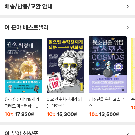
배송/반품/교환 안내
이 분야 베스트셀러
원소 원정대: 118개 캐
읽으면 수학천재가 되
청소년을 위한 코스모
수
릭터로 마스터하는 주
는 만화책 1
스
1
기율표 공략집
10
17,820
10
15,300
10
13,500
%
%
%
원
원
원
이 분야 신상품