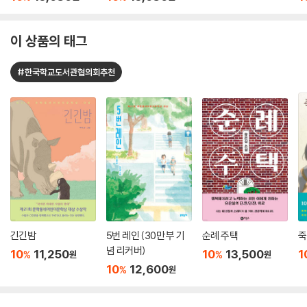
이 상품의 태그
#한국학교도서관협의회추천
긴긴밤
5번 레인 (30만 부 기
순례 주택
죽
념 리커버)
10
11,250
10
13,500
1
%
%
원
원
10
12,600
%
원