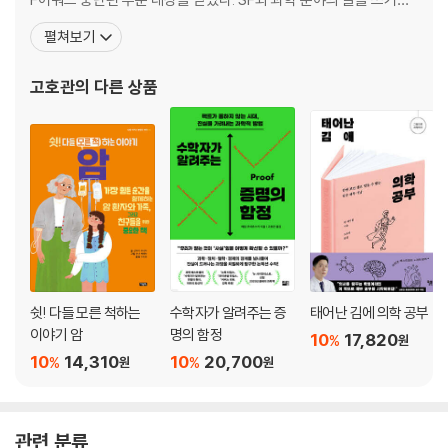
번역한다. 지은 책으로 SF 앤솔러지 『아직은 끝이 아니야』(공저)와
펼쳐보기
『우주로 가는 문, 달』 『술술 읽는 물리 소설책 1~2』 『누가 수학 좀 대
신 해 줬으면!』 등이 있으며, 옮긴 책으로 『수학자가 알려주는 전염의
고호관
의 다른 상품
원리』 『인류의
쉿! 다들 모른 척하는
수학자가 알려주는 증
태어난 김에 의학 공부
이야기 암
명의 함정
10
17,820
%
원
10
14,310
10
20,700
%
%
원
원
관련 분류