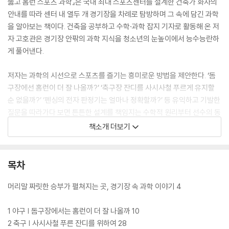
뚫고 홈런 스포츠 과학』은 국내 최대 스포츠센터를 설계한 건축가 화자의
안내를 따라 센터 내 열두 개 경기장을 차례로 탐방하며 그 속에 담긴 과학
을 알아보는 책이다. 건축을 공부하고 수학·과학 잡지 기자로 활동해 온 저
자 고호관은 경기장 안팎의 과학 지식을 청소년의 눈높이에서 능수능란하
게 풀어낸다.
저자는 과학의 시선으로 스포츠를 즐기는 흥미로운 방법을 제안한다. ‘돔
구장에선 홈런이 더 잘 나올까?’ ‘축구장 잔디를 사시사철 푸르게 유지할
순 없을까?’ ‘펜싱의 전자 판정기는 얼마나 정확할까?’ 등 유익하고 기발한
질문을 따라가다 보면 튼튼한 설계를 책임지는 수학적 원리부터 선수의 동
작과 장비에 담긴 물리학, 스포츠 테크와 AI 등 첨단 기술의 원리까지 자연
책소개 더보기
스레 익힐 수 있다.
목차
머리말 짜릿한 승부가 펼쳐지는 곳, 경기장 속 과학 이야기 4
1 야구 | 돔구장에서는 홈런이 더 잘 나올까 10
2 축구 | 사시사철 푸른 잔디를 위하여 28