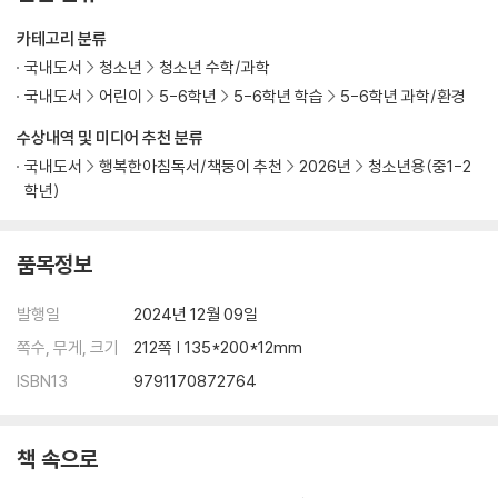
카테고리 분류
국내도서
청소년
청소년 수학/과학
국내도서
어린이
5-6학년
5-6학년 학습
5-6학년 과학/환경
수상내역 및 미디어 추천 분류
국내도서
행복한아침독서/책둥이 추천
2026년
청소년용(중1-2
학년)
품목정보
발행일
2024년 12월 09일
쪽수, 무게, 크기
212쪽 | 135*200*12mm
ISBN13
9791170872764
책 속으로