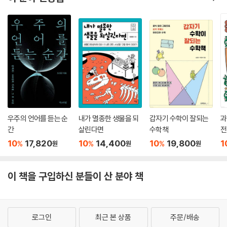
우주의 언어를 듣는 순
내가 멸종한 생물을 되
갑자기 수학이 잘되는
과
간
살린다면
수학책
전
10
17,820
10
14,400
10
19,800
1
%
%
%
원
원
원
이 책을 구입하신 분들이 산 분야 책
로그인
최근 본 상품
주문/배송