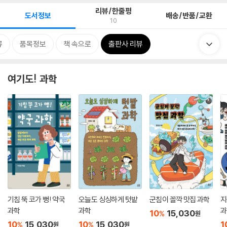
리뷰/한줄평
도서정보
배송/반품/교환
10
류
품목정보
책 속으로
출판사 리뷰
여기도! 과학
기침 뚝 코가 뻥! 약국
오늘도 싱싱하게 텃밭
군침이 꼴깍 맛집 과학
지
과학
과학
과
10
15,030
%
원
10
15,030
10
15,030
1
%
%
원
원