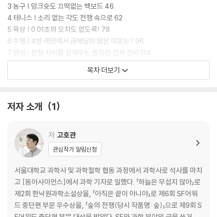
3 농구 | 덩크슛도 끄떡없는 백보드 46
4 테니스 | 소리 없는 각도 전쟁 속으로 62
5 육상 | 0.01초의 오차도 없도록! 78
6 수영 | 4번 레인에서 금메달이 많은 이유는? 96
7 펜싱 | 판정 시비를 잠재우는 듬직한 전자 장비 114
8 스키 | 기상이변에도 살아남을 수 있을까? 128
목차 더보기
9 스케이트 | 매끄러운 빙판의 비밀을 찾아서 144
10 썰매 | 가속도를 견뎌라! 곡선 구간 설계법 160
11 바둑 | 우주보다 광활한 경우의 수 176
저자 소개
1
12 e스포츠 | 화려한 첨단 기술의 향연 194
이미지 출처 210
저
고호관
관심작가 알림신청
서울대학교 과학사 및 과학철학 협동 과정에서 과학사로 석사를 마치
고 [동아사이언스]에서 과학 기자로 일했다. 「하늘은 무섭지 않아」로
제2회 한낙원과학소설상을, 「아직은 끝이 아니야」로 제6회 SF어워
드 중단편 부문 우수상을, 「숲의 전쟁(당시 작품명: 숲)」으로 제9회 S
F어워드 중단편 부문 대상을 받았다. SF와 과학 분야의 글을 쓰거나