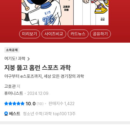
미리보기
사이즈비교
카드뉴스
공유하기
소득공제
여기도! 과학
지붕 뚫고 홈런 스포츠 과학
야구부터 e스포츠까지, 세상 모든 경기장의 과학
고호관
저
휴머니스트
2024.12.09.
10.0
판매지수
1,422
10
베스트
청소년 수학/과학 top100 13주