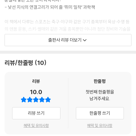
한 게 아니냐 하는 비판이 많아서 국제축구연맹도 너무 높은 고도에서는
- 낯선 지식의 연결고리가 되어 줄 ‘취미 밀착’ 과학책
경기를 치를 수 없도록 규제를 시도했습니다. 하지만 높은 고도에 위치한
국가들의 반발로 포기할 수밖에 없었지요.
이 책에서 다루는 스포츠는 축구·야구와 같은 구기 종목부터 육상·수영 등
--- 「축구」 중에서
의 맨몸 운동, 스키·썰매와 같은 겨울 종목뿐만 아니라 첨단 장비와 기술을
활용하는 펜싱·e스포츠까지 매우 다양하다. 각각의 스포츠에 필요한 신체
출판사 리뷰 더보기
수영 선수들은 어린 시절부터 자신의 몸이 물에 어떻게 뜨는지를 알고 그
능력과 경기를 위한 장비와 공간, 그리고 신체 움직임과 도구 사용 시 역학
에 맞는 영법을 익힙니다. 성장하면서 체형이 달라지면 다시 그에 적응할
등 소개하는 과학과 수학 지식 또한 그 폭이 넓다.
수 있도록 훈련해야 하지요. 무게중심과 부력중심이 일치하는 체형이라면
리뷰/한줄평
10
수평으로 떠 있을 수 있으므로 수영하기 유리합니다. 신체 대부분이 물에
이를테면 돔구장의 지붕에서는 도형의 특성을 이용한 트러스 구조를, 농구
잠겨 있을 때보다 저항을 덜 받기 때문입니다. 가령 미국의 전설적인 수영
골대의 백보드에서는 압축력과 인장력으로 깨지지 않는 강화유리의 원리
선수 마이클 펠프스는 키가 193cm나 되는 장신에 양팔을 좌우로 뻗었을
를, 수영장 레인에서는 물 위에서 잘 뜨게 해 주는 인체 중심의 특징을 알려
리뷰
한줄평
때의 길이도 2m가 넘었지만, 다리는 유독 짧았습니다. 덕분에 무게중심이
준다. 정신 스포츠인 바둑에 담긴 경우의 수를 비롯해 비교적 최근 만들어
10.0
부력중심에 가까웠지요.
첫번째 한줄평을
진 e스포츠 경기장에서는 AR, VR 등 장비 속 첨단 기술을 하나하나 살펴
남겨주세요.
--- 「수영」 중에서
본다. 이처럼 《지붕 뚫고 홈런 스포츠 과학》은 찰나의 승부가 벌어지는 동
안 미처 눈여겨보지 못했던 경기장 곳곳의 과학을 다채롭게 소개한다.
리뷰 쓰기
한줄평 쓰기
인기 스포츠뿐만 아니라 하계, 동계 등 전 영역의 스포츠를 망라하는 구성
혜택 및 유의사항
혜택 및 유의사항
은 과학이 어렵고 낯설게 느껴지는 청소년에게 진입 장벽을 낮춰 준다. 낯