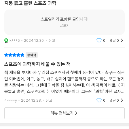
지붕 뚫고 홈런 스포츠 과학
스포일러가 포함된 글입니다!
글보기
k***5
2024.12.30.
신고
0
댓글
0
종이책
스포츠에 과학까지 배울 수 있는 책
책 제목을 보자마자 우리집 스포츠사랑 첫째가 생각이 났다. 축구는 직관
만 여러번에, 야구, 농구, 배구 심지어 핸드볼까지 공으로 하는 모든 경기
를 사랑하는 녀석.. 그런데 과학을 참 싫어하는데, 이 책 제목이 바로 ＜지
붕뚫고 홈런, 스포츠과학＞ 이었기 때문이다. 그동안 "과학"이란 글자만
들어가면 책을 거들떠도 안보던 녀석인데, 역시나 예상대로 이 책은 제목
4****y
2024.12.28.
신고
0
댓글
0
을 보자마자 너무
리뷰 전체보기