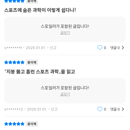
종이책
강
이야기를 만날 수 있다. 장마다 배치된 활기 넘치는 일러스트는 생생한 현
스포츠에 숨은 과학이 이렇게 쉽다니!
장의 분위기를 더해 준다.
관련 분야의 진로를 생각하고 있는 청소년이라면 일상에서 맞닥뜨리는 문
제의식으로부터 과학적 해법을 찾아가는 이 책의 서술이 더욱 반가울 것이
스포일러가 포함된 글입니다!
다. 독자는 경기장을 만든 사람의 관점에서 오늘날 기술이 뛰어난 경기력
글보기
과 공정한 판정, 합리적인 설비에 대한 고민 끝에 진보해 왔음을 이해하고,
건축가의 제안을 따라 더 나은 경기를 위해 미래에는 어떤 기술이 필요할
s*******t
2025.01.01.
신고
0
댓글
0
지 스스로 상상해 볼 수 있다.
종이책
열두 가지 스포츠 중 좋아하는 것이 하나라도 있다면 그 장에서 독서를 시
『지붕 뚫고 홈런 스포츠 과학』을 읽고
작해 보자. 경기장 탐방의 흐름을 따라가면서도 각 장을 독립적으로 읽어
도 충분히 이해할 수 있도록 편집했다. 좋아하면 시선이 열리고, 확장된 시
스포일러가 포함된 글입니다!
선으로 새로운 흥미를 발견할 수 있다. 그 시작을 함께할 과학책을 찾고 있
글보기
다면 《지붕 뚫고 홈런 스포츠 과학》을 일독해 보길 권한다.
s*******2
2025.01.01.
신고
0
댓글
0
종이책