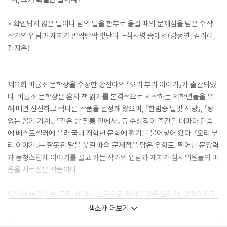
* 확인되지 않은 말이나 남의 말을 함부로 옮길 때의 문제점을 담은 수작!
작가의 입담과 재치가 반짝반짝 빛난다. -심사평 중에서(강정연, 김리리,
김지은)
제11회 비룡소 문학상을 수상한 황선애의 『오리 부리 이야기』가 출간되었
다. 비룡소 문학상은 혼자 책 읽기를 본격적으로 시작하는 저학년들을 위
해 매년 신선하고 색다른 작품을 선정해 왔으며, 『한밤중 달빛 식당』, 『꽝
없는 뽑기 기계』, 『깊은 밤 필통 안에서』 등 수상작이 출간될 때마다 단숨
에 베스트셀러에 올라 국내 저학년 문학에 활기를 불어넣어 왔다. 『오리 부
리 이야기』는 잘못된 말을 옮길 때의 문제점을 담은 우화로, 뛰어난 문장력
과 능청스럽게 이야기를 끌고 가는 작가의 입담과 재치가 심사위원들의 마
음을 사로잡은 작품이다.
억울한 누명을 쓴 들쥐, 해괴한 소문으로 피해를 입은 요리사, 겁쟁이라고
낙인찍힌 사냥꾼, 마지막으로 모든 진실을 알고 있는 무당벌레의 이야기까
책소개 더보기
지 ‘소문’과 ‘진실’에 대한 각각의 이야기는 서로 얽히고 맞물리면서 차곡차