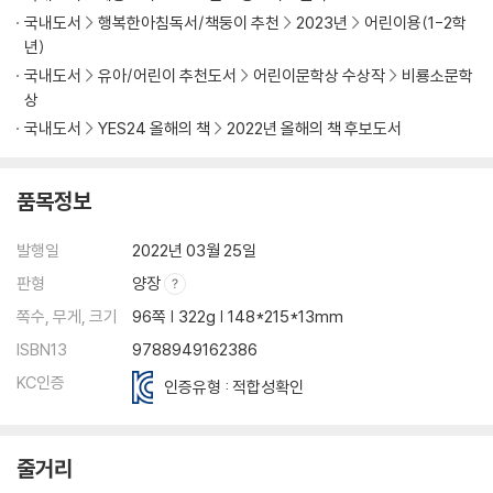
국내도서
행복한아침독서/책둥이 추천
2023년
어린이용(1-2학
년)
국내도서
유아/어린이 추천도서
어린이문학상 수상작
비룡소문학
상
국내도서
YES24 올해의 책
2022년 올해의 책 후보도서
품목정보
발행일
2022년 03월 25일
판형
양장
쪽수, 무게, 크기
96쪽 | 322g | 148*215*13mm
ISBN13
9788949162386
KC인증
인증유형 : 적합성확인
줄거리