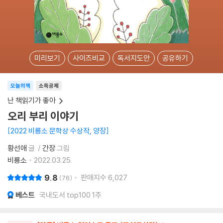
미리보기
사이즈비교
독서지도안
공유하기
오늘의책
소득공제
난 책읽기가 좋아
오리 부리 이야기
2022 비룡소 문학상 수상작, 양장
황선애
글
간장
그림
비룡소
2022.03.25.
9.8
판매지수
6,027
76
베스트
국내도서 top100 1주