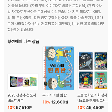
어 글을 씁니다. 《오리 부리 이야기》로 비룡소 문학상을, 《우렁 소녀
발 차기》로 부산아동 문학상을 수상했습니다. 지은 책으로는 《비밀
의 책, 오》, 《출동! 황금 망토 구하랑》, 《용기 뿜뿜 마술 모자》, 《빨개
봇이 사라졌다!》, 《신비한 퐁당퐁섬 대모험》, 《수상한 콩콩월드 대모
험》 등이 있습니다.
황선애
의 다른 상품
2025 선정·추천 도서
우리 사이 한 뼘 반
초등 중학년 사회 정서
베스트 세트
Up 교과 연계 필독서
10
12,600
%
원
세트
10
57,510
10
45,450
%
%
원
원