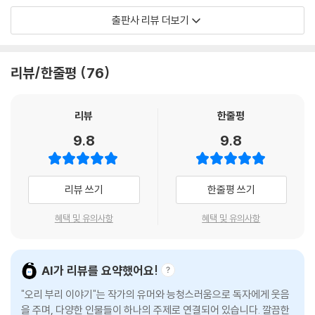
침없는 상상은 저학년 어린이 독자들이 쉽고 재미있게 이야기에 빠져들게
출판사 리뷰 더보기
할 것이다.
■ 소문과 진실에 관한 이야기
리뷰/한줄평
76
“확실하지 않은 말은 지나가는 바람과 같단다.”
사실로 확인되지 않았지만 이미 퍼져 버린 말 때문에 들쥐는 따돌림을 당
리뷰
한줄평
하고, 앞치마 요리사는 식당 문을 닫는다. 누구보다 총을 잘 쏘는 사냥꾼은
9.8
9.8
총만 든 겁쟁이라고 숲속 동물들의 놀림을 받는다. 모두 생각 없이, 혹은 재
미로 전한 말 한마디에서 시작된 일이다. 앞치마 요리사는 오리 부리를 쫓
다 우연히 지금 소문의 바람으로 인해 속상해하고 있는 들쥐를 만나 위로
리뷰 쓰기
한줄평 쓰기
를 건넨다. 앞치마 요리사가 건네는 따뜻한 위로는 묵직한 울림을 주는 통
찰로 가득하다.
혜택 및 유의사항
혜택 및 유의사항
“확실하지 않은 말은 지나가는 바람과 같단다.”
“바람이요?”
AI가 리뷰를 요약했어요!
“그래, 바람. 나를 스치고 지나갔지만 어떤 모습이었는지는 아무도 모르지.
"오리 부리 이야기"는 작가의 유머와 능청스러움으로 독자에게 웃음
그걸 마음대로 전한다는 것 자체가 얼마나 우스운 일이냐?”
을 주며, 다양한 인물들이 하나의 주제로 연결되어 있습니다. 깔끔한