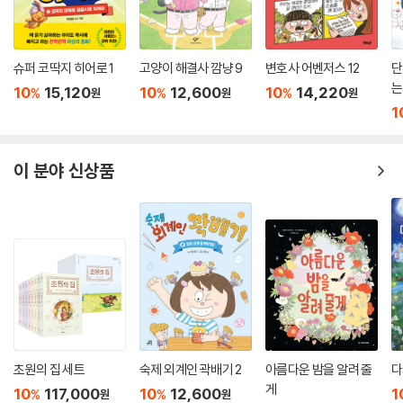
슈퍼 코딱지 히어로 1
고양이 해결사 깜냥 9
변호사 어벤저스 12
단
는
10
15,120
10
12,600
10
14,220
%
%
%
원
원
원
1
이 분야 신상품
초원의 집 세트
숙제 외계인 곽배기 2
아름다운 밤을 알려 줄
다