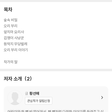
곡 쌓여 ‘말의 힘’에 대해 생각해 보게 한다.
목차
확인되지 않은 말들이 인터넷을 통해 쉽게 퍼져 나가고 ‘진짜 뉴스’와 ‘가짜
뉴스’를 거르기 쉽지 않은 현실 속에서, 이 귀엽고 사랑스러운 우화는 어린
숲속 비밀
이 독자들에게 큰 울림을 줄 것으로 기대된다.
오리 부리
앞치마 요리사
겁쟁이 사냥꾼
등딱지 무당벌레
오리 부리 이야기
작가의 말
저자 소개
2
글
황선애
관심작가 알림신청
어린이와 한 뼘 반 떨어져서, 빵 뼘처럼 다정한 이야기를 들려주고 싶