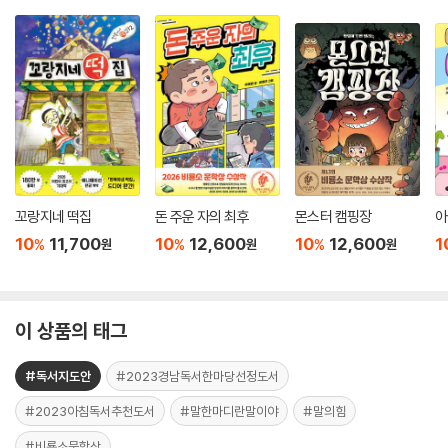
꼬랑지네 떡집
돈 주운 자의 최후
몬스터 캠핑장
아
10
11,700
10
12,600
10
12,600
1
%
%
%
원
원
원
이 상품의 태그
#독서지도안
#2023경남독서한마당선정도서
#2023아침독서추천도서
#말한마디란말이야
#말의힘
#비룡소문학상