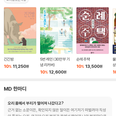
긴긴밤
5번 레인 (30만 부 기
순례 주택
물
념 리커버)
상
10
11,250
10
13,500
%
%
원
원
10
12,600
1
%
원
MD 한마디
오리 몸에서 부리가 떨어져 나갔다고?
근거 없는 소문이든, 확인되지 않은 말이든 여기저기 떠벌려야 직성