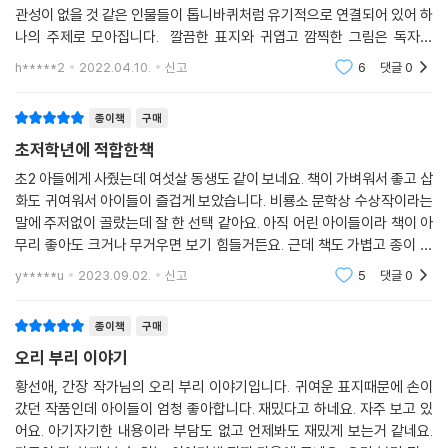
내 독자에게 웃음을 줍니다. 웃다보면 어느새 책은 마지막을 향하지요. 연
관성이 없을 것 같은 인물들이 톱니바퀴처럼 유기적으로 연결되어 있어 하
나의 주제로 모아집니다. 깔끔한 표지와 귀엽고 깜찍한 그림은 독자들
의 호기심을 자극합니다. 우리는 다양한 네트워크와 SNS로 무분별한 정
h*****2
2022.04.10.
신고
6
댓글
0
보에 노출되어 있습
종이책
구매
초저학년에 적합한책
초2 아들에게 사줬는데 여섯살 동생도 같이 보네요. 책이 가벼워서 좋고 삽
화도 귀여워서 아이들이 즐겁게 보았습니다. 비룡소 문학상 수상작이라는
말에 주저없이 골랐는데 잘 한 선택 같아요. 아직 어린 아이들이라 책이 아
무리 좋아도 크거나 무거우면 보기 힘들거든요. 근데 책도 가볍고 종이 질
도 좋고 내용도 단단해서 만족했어요. 시리즈가 있다면 다른 시리즈도 사
y*****u
2023.09.02.
신고
5
댓글
0
주고 싶답니다.
종이책
구매
오리 부리 이야기
황선애, 간장 작가님의 오리 부리 이야기입니다. 귀여운 표지때문에 손이
갔던 작품인데 아이들이 엄청 좋아합니다. 재밌다고 하네요. 자주 보고 있