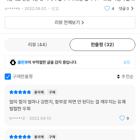
마음대로 전한다는 것 자체가 얼마나 우스운 일이냐?" "그럼 바람이 불 땐
어떻게 하면 좋을까요?" "음, 바람이 너를 찾아가거들랑 잠깐 멈춰 있으
s*****h
2022.09.02.
신고
4
댓글
0
리뷰 전체보기
리뷰
44
한줄평
32
클린봇
이 부적절한 글을 감지 중입니다.
설정
구매한줄평
추천순
종이책
구매
말의 힘이 얼마나 강한지, 함부로 하면 안 된다는 걸 깨우치는 유쾌
발랄한 우화.
h*****2
2022.04.10.
9