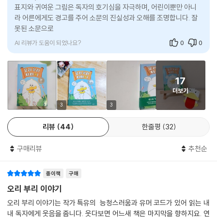
“그럼 바람이 불 땐 어떻게 하면 좋을까요?”
표지와 귀여운 그림은 독자의 호기심을 자극하며, 어린이뿐만 아니
“음, 바람이 너를 찾아가거들랑 잠깐만 멈춰 있으렴. 그럼 바람은 어느새
라 어른에게도 경고를 주어 소문의 진실성과 오해를 조명합니다. 잘
형편없는 이야기를 전하러 벌써 저만큼 달아나 있을 테니. 불어오는 바람
못된 소문으로 힘들어하는 친구에게 이야기를 들어주는 것만으로도
을 막을 수는 없단다. 하지만 꼭 기억해야 해. 네 잘못이 아니라는 걸. 제멋
위로가 될 수 있음
대로 까부는 바람이 문제였다는 걸 말이다.”
AI 리뷰가 도움이 되었나요?
0
0
작가는 작가의 말에서 오래전 본인 역시 근거 없는 소문 때문에 속상했던
적이 있다고 고백한다. 또 혹시라도 주변에 터무니없는 소문으로 혼자가
17
된 친구가 있다면 ‘무당벌레’처럼 용기를 내 “괜찮니?”라고 물어봐 줄 것
더보기
을 제안한다. 그것만으로도 큰 힘이 될 수 있다는 건『오리 부리 이야기』를
읽은 독자들은 누구보다 깊이 공감할 수 있을 것이다.
3
3
리뷰
44
한줄평
32
구매리뷰
추천순
종이책
구매
오리 부리 이야기
오리 부리 이야기는 작가 특유의 능청스러움과 유머 코드가 있어 읽는 내