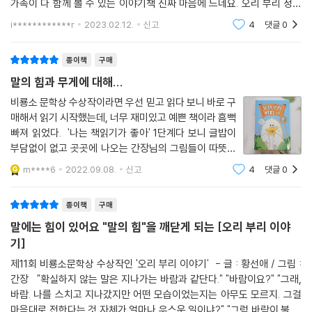
어요. 아기자기한 내용이라 부담도 없고 언제봐도 재밌게 보는거 같네요.
가족이 다 함께 볼 수 있는 이야기책 진짜 마음에 드네요. 오리 부리 정말
좋아요. 이런 귀엽고 감동적인 작품 많이 내주세요. 감사합니다.
i************r
2023.02.12.
신고
4
댓글
0
종이책
구매
말의 힘과 무게에 대해...
비룡소 문학상 수상작이라면 우선 믿고 읽다 보니 바로 구
매해서 읽기 시작했는데, 너무 재미있고 예쁜 책이라 흠뻑
빠져 읽었다. '나는 책읽기가 좋아' 1단계다 보니 글밥이
부담없이 없고 곳곳에 나오는 간장님의 그림들이 따뜻하
고 귀엽다. 시작부터 오리 부리의 엄마가 '너는 물에 빠져
m****6
2022.09.08.
신고
4
댓글
0
도 부리만 둥둥 떠 다닐것'이라는 말부터 웃음이 터졌다.
이처럼 말하기를 좋아하고 오지랖
종이책
구매
말에는 힘이 있어요 "말의 힘"을 깨닫게 되는 [오리 부리 이야
기]
제11회 비룡소문학상 수상작인 '오리 부리 이야기' - 글 : 황선애 / 그림 :
간장 "확실하지 않는 말은 지나가는 바람과 같단다." "바람이요?" "그래,
바람. 나를 스치고 지나갔지만 어떤 모습이었는지는 아무도 모르지. 그걸