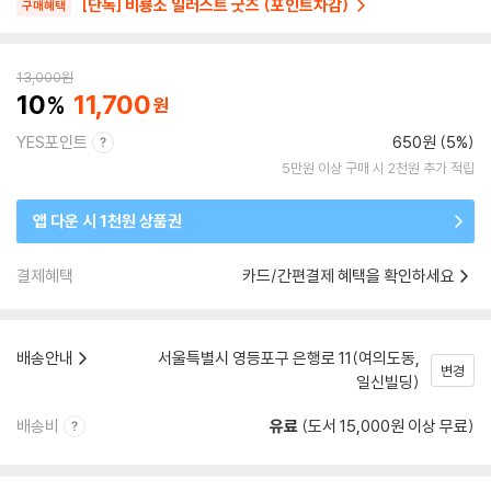
[단독] 비룡소 일러스트 굿즈 (포인트차감)
구매혜택
13,000
원
10
11,700
YES포인트
650원 (5%)
5만원 이상 구매 시 2천원 추가 적립
앱 다운 시 1천원 상품권
결제혜택
카드/간편결제 혜택을 확인하세요
배송안내
서울특별시 영등포구 은행로 11(여의도동,
변경
일신빌딩)
배송비
유료
(도서 15,000원 이상 무료)