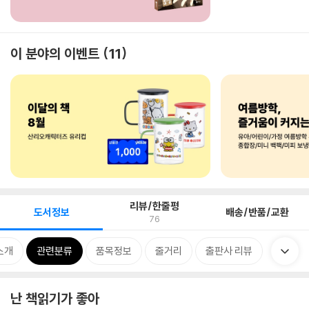
이 분야의 이벤트
11
리뷰/한줄평
도서정보
배송/반품/교환
76
소개
관련분류
품목정보
줄거리
출판사 리뷰
난 책읽기가 좋아