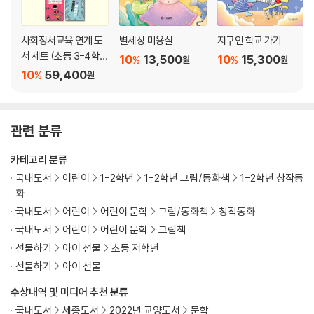
사회정서교육 연계 도
별세상 미용실
지구인 학교 가기
서 세트 (초등 3-4학
10
13,500
10
15,300
%
%
원
원
년)
10
59,400
%
원
관련 분류
카테고리 분류
국내도서
어린이
1-2학년
1-2학년 그림/동화책
1-2학년 창작동
화
국내도서
어린이
어린이 문학
그림/동화책
창작동화
국내도서
어린이
어린이 문학
그림책
선물하기
아이 선물
초등 저학년
선물하기
아이 선물
수상내역 및 미디어 추천 분류
국내도서
세종도서
2022년 교양도서
문학