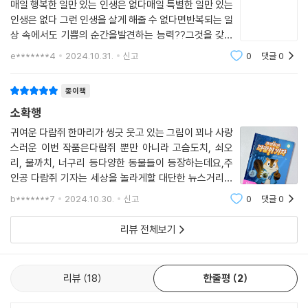
매일 행복한 일만 있는 인생은 없다매일 특별한 일만 있는
인생은 없다 그런 인생을 살게 해줄 수 없다면반복되는 일
상 속에서도 기쁨의 순간을발견하는 능력??그것을 갖게
하고 싶다는 생각을 자주 해요????그것도 연습이 필요하
e*******4
2024.10.31.
신고
0
댓글
0
다고 생각해요?? 평범한 일상에서 소소한 행복을 찾지
못한다면아이들은 어떻게 자라게 될까요? 1. 불
종이책
소확행
귀여운 다람쥐 한마리가 씽긋 웃고 있는 그림이 꾀나 사랑
스러운 이번 작품은다람쥐 뿐만 아니라 고슴도치, 쇠오
리, 물까치, 너구리 등다양한 동물들이 등장하는데요,주
인공 다람쥐 기자는 세상을 놀라게할 대단한 뉴스거리를
찾아 헤메다가 우연히 매미의 날개돋이 장면을 목격하게
b*******7
2024.10.30.
신고
0
댓글
0
되고,껍질에서 깨어 날개를 펼치는 경이로운 장면을 한
줄 기사로 써 솔방울 신문에 데뷔까지 하게 됩니
리뷰 전체보기
리뷰
18
한줄평
2