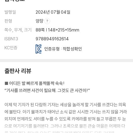
발행일
2024년 07월 04일
판형
양장
쪽수, 무게, 크기
88쪽 | 148*215*15mm
ISBN13
9788949162614
KC인증
인증유형 : 적합성확인
출판사 리뷰
■ 어디든 발 빠르게 폴짝폴짝 슉슉!
“기사를 쓰려면 사건이 필요해. 그것도 큰 사건이!”
이제 막 기자가 된 다람쥐 기자는 세상을 놀라게 할 기사를 쓰겠다는 의욕
에 불탄다. 아기 물까치가 태어난 소식 같은 시시한 기사는 쓰지 않을 거라
외치며 언제라도 셔터를 누를 수 있도록 카메라를 받쳐 들고 부릅뜬 두 눈
으로 여기저기를 둘러본다. 그러나 초록으로 물든 큰숲 마을은 어제와 다