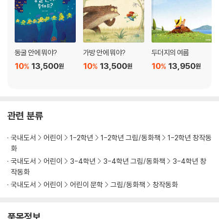
동굴 안에 뭐야?
가방 안에 뭐야?
두더지의 여름
10
13,500
10
13,500
10
13,950
%
%
%
원
원
원
관련 분류
국내도서
어린이
1-2학년
1-2학년 그림/동화책
1-2학년 창작동
화
국내도서
어린이
3-4학년
3-4학년 그림/동화책
3-4학년 창
작동화
국내도서
어린이
어린이 문학
그림/동화책
창작동화
품목정보