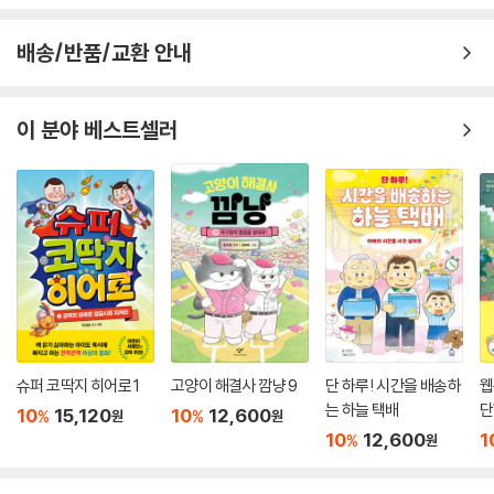
배송/반품/교환 안내
이 분야 베스트셀러
슈퍼 코딱지 히어로 1
고양이 해결사 깜냥 9
단 하루! 시간을 배송하
웹
는 하늘 택배
단
10
15,120
10
12,600
%
%
원
원
10
12,600
1
%
원