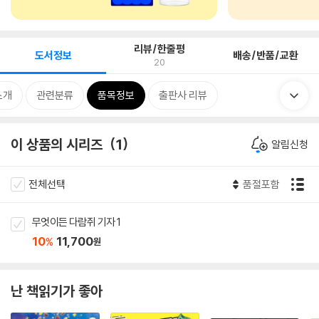
리뷰/한줄평
도서정보
배송/반품/교환
20
소개
관련분류
품목정보
출판사 리뷰
이 상품의 시리즈
1
알림신청
전체선택
품절포함
무엇이든 다람쥐 기자 1
10
11,700
%
원
난 책읽기가 좋아