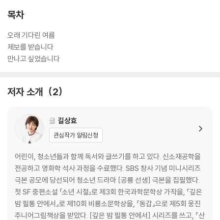
목차
오래 기다린 여름
제보를 받습니다
만나고 싶었습니다
저자 소개
2
글
길상효
관심작가 알림신청
어린이, 청소년들과 함께 독서와 글쓰기를 하고 있다. 신소재공학을
전공하고 영화학 석사 과정을 수료했다. SBS 창사 기념 미니시리즈
극본 공모에 당선되어 청소년 드라마 [공룡 선생] 극본을 집필했다.
첫 SF 중편소설 「소년 시절」로 제3회 한국과학문학상 가작을, 『깊은
밤 필통 안에서』로 제10회 비룡소문학상을, 『동갑』으로 제5회 웅진
주니어그림책상을 받았다. [깊은 밤 필통 안에서] 시리즈를 쓰고, 『산