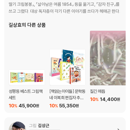
딸기 크림봉봉』, 『살아남은 여름 1854』 등을 옮기고, 『감자 친구』를
쓰고 그렸다. 대상 독자층이 각기 다른 이야기를 쓰다가 헤매곤 한다.
길상효
의 다른 상품
성평등 베스트 그림책
[책읽는아이들] 문학동
질긴 매듭
세트
네 이복희 편집자 추천
10
14,400
%
원
초등 1~2학년 세트
10
45,900
10
55,350
%
%
원
원
그림
김상근