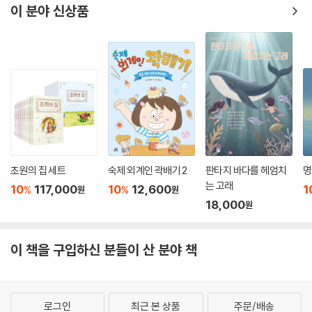
이 분야 신상품
초원의 집 세트
숙제 외계인 곽배기 2
판타지 바다를 헤엄치
명
는 고래
10
117,000
10
12,600
1
%
%
원
원
18,000
원
이 책을 구입하신 분들이 산 분야 책
로그인
최근 본 상품
주문/배송