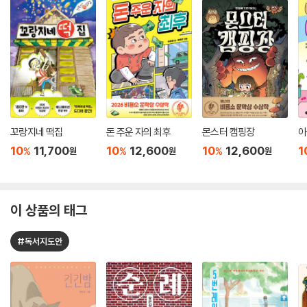
꼬랑지네 떡집
돈 주운 자의 최후
몬스터 캠핑장
아
10
11,700
10
12,600
10
12,600
1
%
%
%
원
원
원
이 상품의 태그
#독서지도안