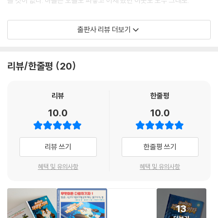
를 것이 없다. 하늘은 오늘도 파랗고 어제 봤던 이웃도 모두 그대로.
“왜 사건이 안 일어나지? 사건이 일어나야 취재를 하고, 취재를 해야 기사
출판사 리뷰 더보기
를 쓸 텐데…….” _본문 중에서
다람쥐 기자는 대단한 뉴스거리를 찾아 헤메다가 우연히 매미의 날개돋이
리뷰/한줄평
20
장면을 목격하게 되고, 껍질에서 깨어 날개를 펼치는 경이로운 장면을 한
줄 기사로 써 솔방울 신문에 데뷔하게 된다. 다음 날 신문을 읽은 마을 사람
들이 여름 이야기를 나누는 모습을 보며 다람쥐 기자는 해마다 오는 여름
리뷰
한줄평
도, 해마다 오는 무더위도 충분히 소식이 될 수 있다는 사실을 깨닫는다.
10.0
10.0
■ 오늘도 모두를 행복하게 할 이야깃거리를 찾아서
“안녕하세요. 다람쥐 기자입니다.”
리뷰 쓰기
한줄평 쓰기
다람쥐 기자는 난생처음 인터뷰도 해 본다. 상대방에 대해 미리 알아보고
혜택 및 유의사항
혜택 및 유의사항
가면 좋은 인터뷰를 할 수 있다는 고슴도치 기자의 조언대로 백과사전을
펼쳐 ‘텃새’와 ‘철새’에 대해 알아보기 시작한다. 인터뷰 대상자인 쇠오리
씨는 겨울철에만 솔방울 마을에 머무는 겨울 철새다. 다람쥐 기자는 인터
13
뷰를 통해 알맞은 추위를 찾아 먼 거리를 오가며 사는 쇠오리 씨에 대해 알