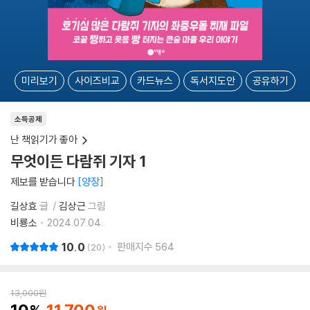
미리보기
사이즈비교
카드뉴스
독서지도안
공유하기
소득공제
난 책읽기가 좋아
무엇이든 다람쥐 기자 1
제보를 받습니다
양장
길상효
글
김상근
그림
비룡소
2024.07.04.
10.0
판매지수
564
20
13,000
원