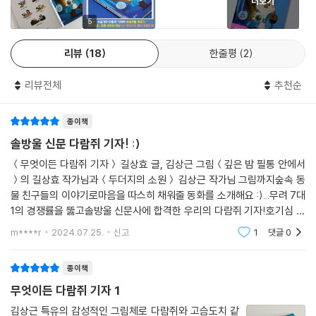
더보기
게 되고, 자기와 다르게 태어나 다르게 살아가는 쇠오리 씨와 그럼에도 통
하는 점이 있다는 것을 신기해하며 기뻐한다. 의욕만 앞섰던 초보 기자가
5
취재를 통해 큰숲 마을 다양한 인물들을 알게 되고 마음을 나누는 과정들
리뷰
18
한줄평
2
이 따뜻하게 그려진다. 모두를 행복하게 할 이야깃거리를 찾아 나서는 다
람쥐 기자의 이야기는 시리즈로 계속될 예정이다.
리뷰전체
추천순
■ 귀엽고 서정적인 일러스트
종이책
『무엇이든 다람쥐 기자』는 아름답고 환상적인 서사와 감성적인 캐릭터를
솔방울 신문 다람쥐 기자! :)
작품에 담아온 그림책 작가 김상근이 처음으로 일러스트로 참여한 동화다.
＜무엇이든 다람쥐 기자＞ 길상효 글, 김상근 그림＜깊은 밤 필통 안에서
김상근 특유의 감성적인 그림체로 다람쥐와 고슴도치 같은 주요 캐릭터는
＞의 길상효 작가님과＜두더지의 소원＞ 김상근 작가님 그림까지숲속 동
물론, 쇠오리, 물까치, 너구리 등의 동물들까지 생동감 넘치면서도 사랑스
물 친구들의 이야기로마음을 따스히 채워줄 동화를 소개해요 :)...무려 7대
럽게 그려 냈다. 초보 기자가 마을 공동체 안에서 좌충우돌하며 성장하는
1의 경쟁률을 뚫고솔방울 신문사에 합격한 우리의 다람쥐 기자!호기심 가
이야기는 김상근의 따스한 감성과 서정성이 담긴 일러스트가 더해져 한층
득한 눈으로큰숲 마을의 취재를 시작합니다.처음엔 특종 잡기에 마음이 앞
m****r
2024.07.25.
신고
1
댓글
0
섰던새내기 다람
더 감동과 여운을 준다.
종이책
무엇이든 다람쥐 기자 1
김상근 특유의 감성적인 그림체로 다람쥐와 고슴도치 같