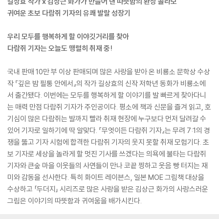
길상효 작가 x 김상근 화가가 만들어 낸 따뜻함의 환상 콜라보
귀여운 초보 다람쥐 기자의 유쾌 발랄 성장기
우리 모두를 행복하게 할 이야깃거리를 찾아
다람쥐 기자는 오늘도 맹렬히 취재 중!
국내 판매 10만 부 이상 판매되며 많은 사랑을 받아 온 비룡소 문학상 수상
작 『깊은 밤 필통 안에서』의 작가 길상효의 신작 저학년 동화가 비룡소에
서 출간됐다. 이번에는 모두를 행복하게 할 이야기를 발 빠르게 찾아다니
는 매력 만점 다람쥐 기자가 주인공이다. 평소에 책과 신문을 즐겨 읽고, 호
기심이 많은 다람쥐는 발까지 빨라 취재 현장에 누구보다 먼저 달려갈 수
있어 기자로 일하기에 딱 알맞다. 『무엇이든 다람쥐 기자』는 무려 7:1의 경
쟁을 뚫고 기자 시험에 합격한 다람쥐 기자의 웃지 못할 취재 모험기다. 초
보 기자로 세상을 놀라게 할 멋진 기사를 쓰겠다는 의욕에 불타는 다람쥐
기자와 큰숲 마을 이웃들의 사연들이 만나 코끝 찡하고 웃음 빵 터지는 재
미와 감동을 선사한다. 특히 화이트 레이븐스, 일본 MOE 그림책 대상을
수상하고 「두더지」 시리즈로 많은 사랑을 받은 김상근 화가의 사랑스러운
그림은 이야기의 따뜻함과 귀여움을 배가시킨다.