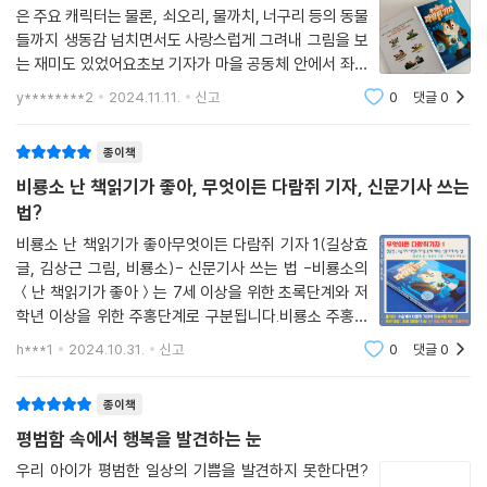
은 주요 캐릭터는 물론, 쇠오리, 물까치, 너구리 등의 동물
들까지 생동감 넘치면서도 사랑스럽게 그려내 그림을 보
는 재미도 있었어요초보 기자가 마을 공동체 안에서 좌충
우돌하며 성장하는 이야기는 김상근의 따스한 감성과 서
y********2
2024.11.11.
신고
0
댓글
0
정성이 담긴 일러스트가 더해져 한층 더 깊은 감동과 여운
을 느끼게 해주었어요다음편 이야기도 벌써
종이책
비룡소 난 책읽기가 좋아, 무엇이든 다람쥐 기자, 신문기사 쓰는
법?
비룡소 난 책읽기가 좋아무엇이든 다람쥐 기자 1(길상효
글, 김상근 그림, 비룡소)- 신문기사 쓰는 법 -비룡소의
＜난 책읽기가 좋아＞는 7세 이상을 위한 초록단계와 저
학년 이상을 위한 주홍단계로 구분됩니다.비룡소 주홍단
계 중 둘째 아들이 재밌게 읽은 책은 ＜꽝 없는 뽑기 기계
h***1
2024.10.31.
신고
0
댓글
0
＞와 ＜만복이네 떡집＞ 1~10권 시리즈, ＜오리부리 이
야기＞가 있어요.계속 출간되고 있으며, 이번에
종이책
평범함 속에서 행복을 발견하는 눈
우리 아이가 평범한 일상의 기쁨을 발견하지 못한다면?