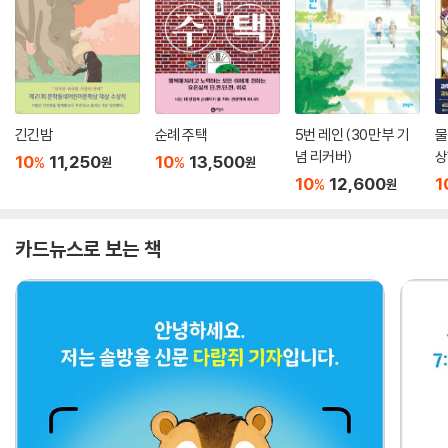
긴긴밤
순례 주택
5번 레인 (30만 부 기
물
념 리커버)
상
10
11,250
10
13,500
%
%
원
원
10
12,600
1
%
원
카드뉴스로 보는 책