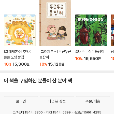
[그래제본소] 추억이
[그래제본소] 두근두근
끝내주는 장수풍뎅이
당
퐁퐁 도넛 빵집
돌잡이
10
16,650
1
%
원
10
15,300
10
15,120
%
%
원
원
이 책을 구입하신 분들이 산 분야 책
로그인
최근 본 상품
주문/배송
고객센터 1544-3800
티켓 1544-6399
중고샵 1566-4295