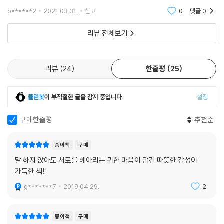
로하는 예쁜 동화. 오늘 밤 우리 아이의 꿈에도 토끼가 별낚시를 내려주
o******2
2021.03.31.
신고
0
댓글
0
리뷰 전체보기
리뷰
24
한줄평
25
클린봇
이 부적절한 글을 감지 중입니다.
설정
구매한줄평
추천순
종이책
구매
말 하지 않아도 서로를 헤아리는 귀한 마음이 담긴 따뜻한 감성이
가득한 책!!
g*******7
2019.04.29.
2
종이책
구매