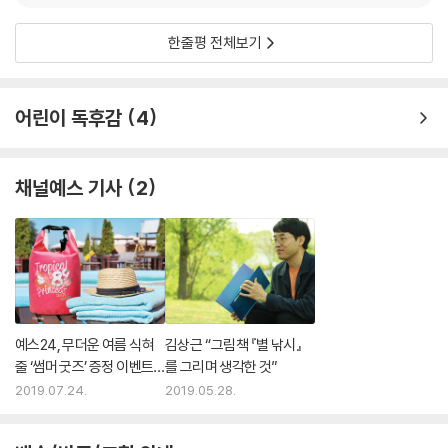
한줄평 전체보기
어린이 독후감
4
채널예스 기사
2
예스24, 무더운 여름 식혀
김상근 “그림책 『별 낚시』
줄 ‘썸머 굿즈’ 증정 이벤트
를 그리며 생각한 것”
선보여
2019.07.24.
2019.05.28.