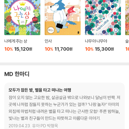
나에게 주는 상
인사
나무야 나무야
숲
10
15,120
10
11,700
10
15,300
1
%
%
%
원
원
원
MD 한마디
모두가 잠든 밤, 별을 타고 떠나는 여행
잠이 오지 않는 고요한 밤, 살금살금 밖으로 나와보니 달님이 반짝. 저
곳에 나처럼 잠들지 못하는 누군가가 있는 걸까? ‘나랑 놀자!’ 아이의
외침에 마법처럼 내려온 별을 타고 떠나는 근사한 모험! 푸른 밤하늘,
빛나는 별과 친구들이 만드는 따뜻하고 아름다운 이야기.
2019.04.23.
유아 PD 박형욱