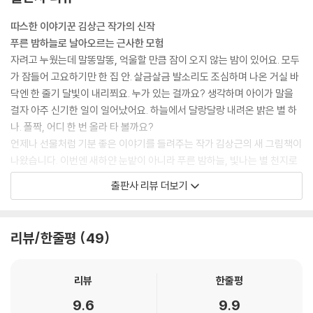
따스한 이야기꾼 김상근 작가의 신작
푸른 밤하늘로 날아오르는 근사한 모험
자려고 누웠는데 말똥말똥, 억울할 만큼 잠이 오지 않는 밤이 있어요. 모두
가 잠들어 고요하기만 한 집 안. 살금살금 발소리도 조심하며 나온 거실 바
닥엔 한 줄기 달빛이 내리쬐요. 누가 있는 걸까요? 생각하며 아이가 말을
걸자 아주 신기한 일이 일어났어요. 하늘에서 달랑달랑 내려온 밝은 별 하
나. 폴짝, 어디 한 번 올라 타 볼까요?
언제나 선물처럼 기분 좋은 이야기를 들려주는 작가 김상근의 새 그림책이
나왔습니다. 이번엔 새하얀 눈밭이 아니라 푸른 밤하늘, 빛나는 별 천지로
우리를 초대해요. 장면마다 가득 펼쳐지는 신비로운 밤하늘 풍경은 고요한
출판사 리뷰 더보기
밤에만 느낄 수 있는 차분하고 깊은 감성을 톡톡 건드려요. 마치 기다렸다
는 듯이 내려온 별을 타고 멋지게 날아오르는 아이의 모습을 보고 있으면,
앞으로 펼쳐질 이야기가 궁금하지 않을 수 없어요.
리뷰/한줄평
49
꼭 잠들지 않아도 괜찮아
늘 곁에 두고 싶은 잠자리 그림책
리뷰
한줄평
참을 수 없게 졸린 날도 있지만, 자야 하는데 잠이 오지 않는 날도 있어요.
9.6
9.9
특히 아무리 놀고 또 놀아도 계속 놀고 싶은 아이들에게 ‘이제 잘 시간이