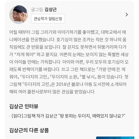
글그림
김상근
관심작가 알림신청
어릴 때부터 그림 그리기와 이야기하기를 좋아했고, 대학교에서 애
니메이션을 전공했습니다. 호기심이 많은 조카는 작은 것 하나의 움
직임에도 큰 반응을 보입니다. 잘 걷지도 못하면서 뒤뚱거리며 다가
가 “저게 뭐야” 하고 묻지요. 어른의 눈에는 보이지 않는 특별한 세상
이 아이들 안에는 가득합니다. 아이와 어른, 우리 모두의 호기심이 오
래도록 반짝이기를 바랍니다. 쓰고 그린 책으로는 『가방 안에 든 게
뭐야』 『두더지의 고민』 『두더지의 소원』 『별 낚시』 등이 있습니다. 첫
그림책 『두더지의 고민』은 2014년 볼로냐 아동 도서전에 소개되어
해외 여러 출판사로부터 많은 관심을 받았습니다.
김상근
인터뷰
[읽다]
그림책 작가 김상근 "땅 못파는 두더지, 매력있지 않나요?"
김상근
의 다른 상품