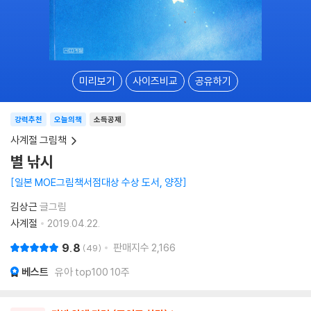
미리보기
사이즈비교
공유하기
강력추천
오늘의책
소득공제
사계절 그림책
별 낚시
일본 MOE그림책서점대상 수상 도서, 양장
김상근
글그림
사계절
2019.04.22.
9.8
판매지수
2,166
49
베스트
유아 top100 10주