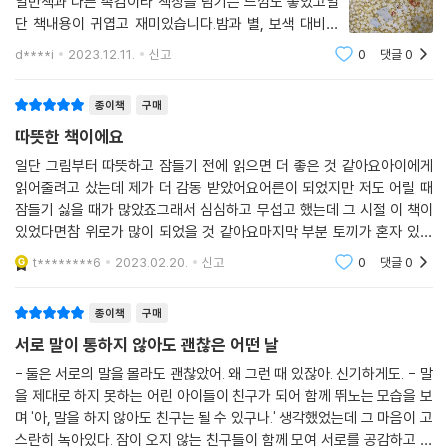
일반책과 다른 촉감이라 책장을 넘기는 느낌도 좋았고일
단 책내용이 귀엽고 재미있습니다.밤과 별, 보색 대비와
책장을 열면 별이 쏟아질듯한 그림들이 성인인 제가 봐도
d****i
2023.12.11.
신고
0
댓글
0
참 좋았습니다. 아이가 자기전에 매일 열어 보는 책이 되
었어요.작가님이 더 많은 책을 만들어 주셨으
종이책
구매
따뜻한 책이에요
일단 그림부터 따뜻하고 잠들기 전에 읽으면 더 좋은 것 같아요아이에게
읽어줄려고 샀는데 제가 더 감동 받았어요어른이 되었지만 저도 어릴 때
잠들기 싫을 때가 많았죠그래서 심심하고 무섭고 했는데 그 시절 이 책이
있었다면참 위로가 많이 되었을 것 같아요마지막 부분 토끼가 혼자 있게
되서 외루울까봐 별자리 만들어주는거 너무 좋았어요^^ 작가님 책 많이
t********6
2023.02.20.
신고
0
댓글
0
많이 내주셨으면 좋겠
종이책
구매
서로 말이 통하지 않아도 괜찮은 어떤 날
- 둘은 서로의 말을 몰라도 괜찮았어. 왜 그런 때 있잖아. 신기하게도. - 말
을 제대로 하지 못하는 어린 아이들이 친구가 되어 함께 뛰노는 모습을 보
며 '아, 말을 하지 않아도 친구는 될 수 있구나.' 생각했었는데 그 마음이 고
스란히 녹아있다. 잠이 오지 않는 친구들이 함께 모여 서로를 공감하고 위