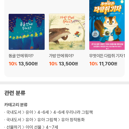
동굴 안에 뭐야?
가방 안에 뭐야?
무엇이든 다람쥐 기자 1
10
13,500
10
13,500
10
11,700
%
%
%
원
원
원
관련 분류
카테고리 분류
국내도서
유아
4-6세
4-6세 우리나라 그림책
국내도서
유아
유아 그림책
유아 창작동화
선물하기
아이 선물
4~7세