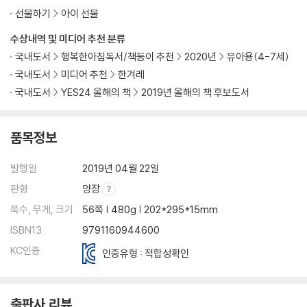
선물하기
아이 선물
수상내역 및 미디어 추천 분류
국내도서
행복한아침독서/책둥이 추천
2020년
유아용(4-7세)
국내도서
미디어 추천
한겨레
국내도서
YES24 올해의 책
2019년 올해의 책 후보도서
품목정보
발행일
2019년 04월 22일
판형
양장
쪽수, 무게, 크기
56쪽 | 480g | 202*295*15mm
ISBN13
9791160944600
KC인증
인증유형 : 적합성확인
출판사 리뷰