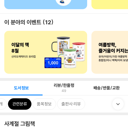
이 분야의 이벤트
12
리뷰/한줄평
도서정보
배송/반품/교환
49
개
관련분류
품목정보
출판사 리뷰
사계절 그림책