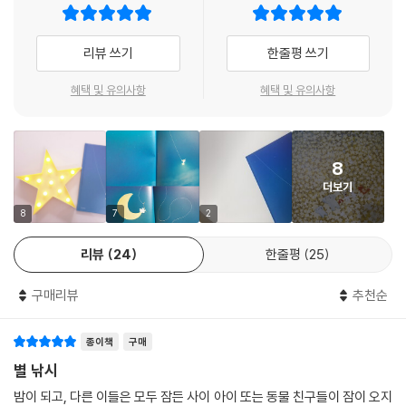
야’라는 말은 결코 달가울 리 없지요. 이 그림책은 어두운 밤에 혼자 누워서
잠을 청해야 하는 아이들에게 찾아가 이렇게 말하는 것만 같아요. ‘조금 더
리뷰 쓰기
한줄평 쓰기
노는 건 어때?’ 별을 타고 올라간 밤하늘 위에서는 별 낚시를 하던 토끼가
우리를 반겨요. 모두가 잠든 밤, 잠들지 않은 누군가를 본다는 건 몹시도 반
혜택 및 유의사항
혜택 및 유의사항
가운 일이에요. 그런데 우리만 잠이 안 오나? 주인공 아이는 토끼와 함께
줄을 내려 친구들을 찾기 시작해요. 어디선가 잠이 안 와서 홀로 깨어 있을
또 다른 친구들 말이에요. 바닷속 꽃게, 숲속의 여우 그리고 북극의 큰곰과
8
작은곰까지. 모두 모인 자리, 혼자 자니까 잠이 안 오고 혼자라서 무서웠던
더보기
마음과 더 놀고 싶은데 모두가 잠들어 아쉬웠던 마음들이 오고가요. 그 말
들은 잠이 오지 않는 아이들의 마음을 어루만져요. 어쩌면 주인공들의 말
8
7
2
한 마디 한 마디를 통해 아이들은 ‘꼭 잠들지 않아도 괜찮아’라는 위로를 받
리뷰
24
한줄평
25
을지도 몰라요.
그리고 그 순간, 줄이 다시 흔들리기 시작해요. 모두가 힘을 모아 당기는 줄
구매리뷰
추천순
의 끝에는 엄청나게 큰 별 세상이 펼쳐져 있어요. 작가는 잠들고 싶지 않은
마음을 이해하고 공감하는데서 그치지 않고, 언제까지나 실컷 놀 수 있는
종이책
구매
멋진 세상을 선물해요. 친구들과 함께 별들 위를 맘껏 뛰어다닐 때마다 어
두웠던 밤하늘이 반짝이는 별들로 더욱 환하게 빛나요. 잠들기 전, 마음껏
별 낚시
뛰어 놀 수 있는 별 세상으로의 초대장이 도착했어요.
밤이 되고, 다른 이들은 모두 잠든 사이 아이 또는 동물 친구들이 잠이 오지