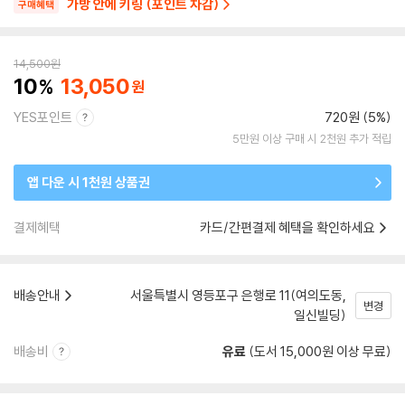
가방 안에 키링 (포인트 차감)
구매혜택
14,500
원
10
13,050
YES포인트
720원 (5%)
5만원 이상 구매 시 2천원 추가 적립
앱 다운 시 1천원 상품권
결제혜택
카드/간편결제 혜택을 확인하세요
배송안내
서울특별시 영등포구 은행로 11(여의도동,
변경
일신빌딩)
배송비
유료
(도서 15,000원 이상 무료)