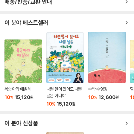
배송/반품/교환 안내
이 분야 베스트셀러
복숭아와 애벌레
나쁜 일이 있어도 나쁜
수박 수영장
할
날은 아니야
10
15,120
10
12,600
1
%
%
원
원
10
15,120
%
원
이 분야 신상품