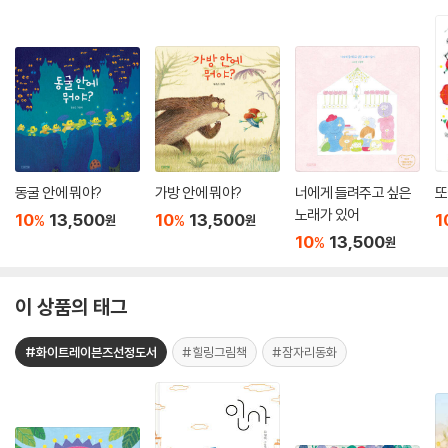
동굴 안에 뭐야?
가방 안에 뭐야?
너에게 들려주고 싶은
또
노래가 있어
10
13,500
10
13,500
1
%
%
원
원
10
13,500
%
원
이 상품의 태그
#화이트레이븐즈선정도서
#힐링그림책
#잠자리동화