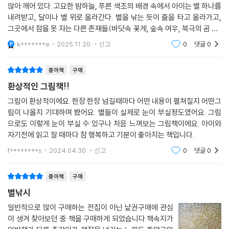
않아 깨어 있다. 고요한 밤하늘, 푸른 색조의 배경 속에서 아이는 별 하나를
잠이 오지 않는 밤, 함께 있어 줄게
내려받고, 달이나 별 위로 올라간다. 별을 낚는 듯이 줄을 타고 올라가고,
말하지 않아도 서로를 헤아리는 마음
그곳에서 잠을 못 자는 다른 존재들(바닷속 꽃게, 숲속 여우, 북극의 곰 등)
어릴 적 누구나 한 번쯤, 달에 살고 있는 토끼에 대해 듣고 상상해 보았을
을 만난다. 함께 노는 동안, 잠들지 못했던 마음과 “혼자라서 무서웠던 밤”,
k*******e
2025.11.20.
신고
0
댓글
0
거예요. 그래서일까. 이 작품 속 토끼도 여러 의미로 독자를 친숙하고 포근
하게 맞이해요. 친구를 찾는 아이에게 별을 내려준 토끼는 토끼 옷을 입은
종이책
구매
아이를 보며 궁금해 합니다. 귀엽고도 순수한 어린 아이처럼 말이에요. 뿐
환상적인 그림책!!
만 아니라 친구가 되어 별 세상을 마음껏 함께 뛰어 노는 천진함도 지니고
있지요. 하지만 그러다가도 눈이 감기는 친구들을 하나씩 꼬옥 안아 주며
그림이 환상적이에요. 한장 한장 넘길때마다 어떤 내용이 펼쳐질지 어떤그
림이 나올지 기대하며 봤어요. 별들이 실제로 눈이 부실정도였어요. 그림
아무도 깨지 않게 살살 집으로 보내주는 순간을 보면 따듯하고 믿음직한
으로도 이렇게 눈이 부실 수 있구나 처음 느껴보는 그림책이에요. 아이와
어른의 모습까지 보여요. 아무 말 없이 함께해주고, 서로의 말을 몰라도 그
자기전에 읽고 잘 때마다 참 행복하고 기분이 좋아지는 책입니다.
마음을 헤아릴 수 있는 친구. 토끼에게는 별을 타고 올라와 별자리를 남겨
준 친구들이 그런 존재였을 것이에요. 우리는 누구나 그런 존재를 만났을
f********s
2024.04.30.
신고
0
댓글
0
때 편안함을 느껴요. 별자리 아래서 잠든 토끼와 별을 꼭 안고 자는 아이.
서로를 기억하며 잠든 모습에서 포근함이 가득 느껴져요. 비로소 찾아온
종이책
구매
편안한 밤. 모두가 잠든 밤이에요.
별낚시
일반적으로 많이 구매하는 전집이 아닌 낱권구매에 관심
이 생겨 찾아보던 중 책을 구매하게 되었습니다.책속지가