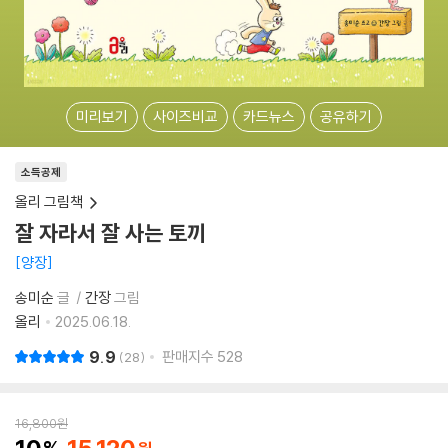
미리보기
사이즈비교
카드뉴스
공유하기
소득공제
올리 그림책
잘 자라서 잘 사는 토끼
양장
송미순
글
간장
그림
올리
2025.06.18.
9.9
판매지수
528
28
16,800
원