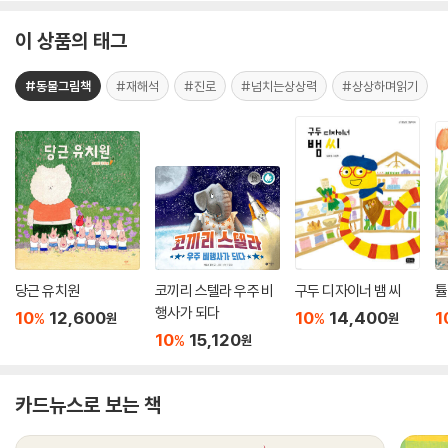
이 상품의 태그
#동물그림책
#재해석
#진로
#넘치는상상력
#상상하며읽기
당근 유치원
코끼리 스텔라 우주 비
구두 디자이너 뱀 씨
튤
행사가 되다
10
12,600
10
14,400
1
%
%
원
원
10
15,120
%
원
카드뉴스로 보는 책