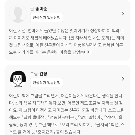
글
송미순
관심작가 알림신청
어린 시절, 엄마에게 들었던 수많은 옛이야기가 성장하여 이 책의 토
끼 이야기로 새롭게 태어났습니다. 《잘 자라서 잘 사는 토끼》는 저의
첫 그림책으로, 어린 친구들이 자신의 재능을 발견하고 행복한 어른
으로 자라기를 바라는 응원의 마음을 담았습니다.
그림
간장
관심작가 알림신청
어린이 책에 그림을 그리면서, 어린이들에게 배운다는 생각을 합니
다. 선과 색을 차곡차곡 쌓다 보면, 어른인 저도 조금씩 자라는 것 같
아요. 제 그림이 다정하고 재미있는 친구가 되길 바랍니다. 쓰고 그린
책으로 『달밤 썰매장』, 『엉뚱한 문방구』, 『쌀이 말했어』, 『엉덩이 올
림픽』 등이 있고, 그린 책으로 『오리 부리 이야기』, 『꼼지락 1학년, 스
스로 할 거야!』, 『충치요괴』 등이 있습니다.