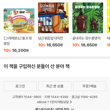
[그래제본소] 똥꼬 정
당근볶음밥 대작전
끝내주는 장수풍뎅이
태
류장
10
16,650
10
16,650
1
%
%
원
원
10
16,200
%
원
이 책을 구입하신 분들이 산 분야 책
로그인
최근 본 상품
주문/배송
고객센터 1544-3800
티켓 1544-6399
중고샵 1566-4295
eBook 1:1문의/채팅상담
예스이십사(주) 사업자 정보