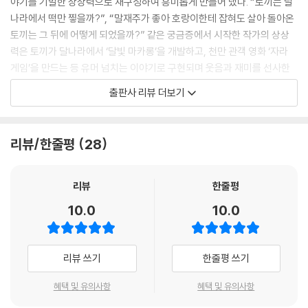
야기를 기발한 상상력으로 재구성하여 흥미롭게 만들어 냈다. “토끼는 달
나라에서 떡만 찧을까?”, “말재주가 좋아 호랑이한테 잡혀도 살아 돌아온
토끼는 그 뒤에 어떻게 되었을까?” 같은 궁금증에서 시작한 작가의 상상
력은 토끼가 달나라에서 ‘달빛 마카롱’을 개발하고, 천만 관객 영화 ‘자라
게임’을 만드는 등 유머 넘치는 이야기로 구현되며 웃음과 재미를 선사한
다.
출판사 리뷰 더보기
이 책에 등장하는 토끼 이야기를 모르면 어떡하나 고민할 필요도 없다. 원
작 이야기를 모르더라도 이야기 속에 빠져들 수 있도록 각 토끼의 히스토
리뷰/한줄평
28
리를 재밌게 풀어 줬으니까 말이다.
이 책을 읽은 뒤에 다른 그림책으로 ‘뒷이야기 상상해 보기’ 활동을 해 봐도
좋겠다. 아이들의 상상력은 무궁무진하니까 아주 기막힌 뒷이야기를 만들
리뷰
한줄평
어 낼 수 있지 않을까.
10.0
10.0
“어떻게 잘 자랐대?”
아이의 무한한 가능성을 응원해요!
리뷰 쓰기
한줄평 쓰기
《잘 자라서 잘 사는 토끼》는 달나라에서 떡방아를 찧던 첫째 토끼가 달떡
혜택 및 유의사항
혜택 및 유의사항
집을 차리고, 현명한 방법으로 선비를 구해 준 둘째 토끼가 판사가 되는 등