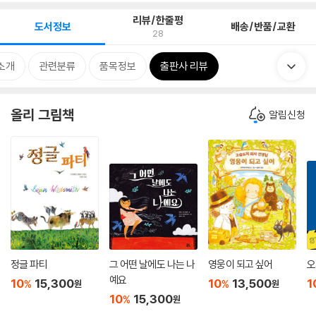
리뷰/한줄평
도서정보
배송/반품/교환
28
소개
관련분류
품목정보
출판사 리뷰
올리 그림책
알림신청
정글 파티
그 어떤 날에도 나는 나
영웅이 되고 싶어
오
예요
10
15,300
10
13,500
1
%
%
원
원
10
15,300
%
원