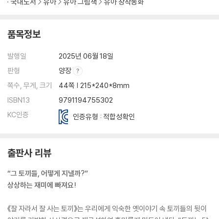
국내도서
유아
유아 그림책
유아 창작동화
품목정보
발행일
2025년 06월 18일
판형
양장
쪽수, 무게, 크기
44쪽 | 215*240*8mm
ISBN13
9791194755302
KC인증
인증유형 : 적합성확인
출판사 리뷰
“그 토끼들, 어떻게 지낼까?”
상상하는 재미에 빠져요!
《잘 자라서 잘 사는 토끼》는 우리에게 익숙한 옛이야기 속 토끼들의 뒷이