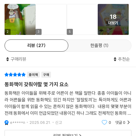
각자의 특성과 재능이 진로로 이어지는 성장의 모습을 보여 준다.
18
모든 아이는 타고난 성격도, 관심도, 잘하는 일도 다르다. 그리고 누구나 자
더보기
신만의 속도와 방향이 있다. 이 책은 “어떤 아이가 되어야 한다”는 정답을
말하지 않는다. 대신 아이가 어떤 성향인지, 무엇을 좋아하는지, 그래서 남
2
3
5
과 ‘다름’이 결국 ‘가능성’이 될 수 있다는 걸 보여 준다.
리뷰
27
한줄평
1
송미순 작가는 이 책을 쓸 때 어린 친구들이 자신의 재능을 발견하고 행복
구매리뷰
추천순
한 어른으로 자라기를 바라는 응원의 마음을 담았다고 한다. 옛이야기 속
토끼가 어떻게 자랐을지 유쾌한 상상을 넘어, 저마다의 방식으로 ‘잘 자라
종이책
구매
나 잘 사는 삶’이란 무엇인지 생각해 볼 수 있도록 이끈다.
동화책이 갖춰야할 몇 가지 요소
이 책 뒤표지에 있는 QR 코드를 찍으면 ‘나도 잘 자라서 잘 살래요!’ 독후활
동화책은 아이들을 위해 주로 어른이 쓴 책을 말한다. 종종 아이들이 아니
동지를 다운로드받을 수 있다. 내 성격은 어떤지, 잘하거나 좋아하는 일은
라 어른들을 위한 동화책도 있긴 하지만 '잘잘토끼'는 특이하게도 어른과
무엇인지를 토대로 ‘나는 자라서 어떤 일을 할지’ 생각하며 미래의 내 모습
아이들이 함께 읽을 수 있는 흔하지 않은 동화책이다. 내용의 몇몇 부분이
을 그려 보자. 자신을 깊이 들여다보고 스스로를 긍정적으로 여기며 성장
전래 동화에서 이미 언급되었던 내용이긴 하나 그래도 전체적인 동화의 구
할 수 있는 계기가 될 것이다.
성에는 별 문제가 없을 정도로 자연스럽다. 특히 작가가 과감하게 결론만
e*****n
2025.06.21.
신고
0
댓글
0
말하고 과정을
“얘들아, 뭐 하니?”
리뷰 전체보기