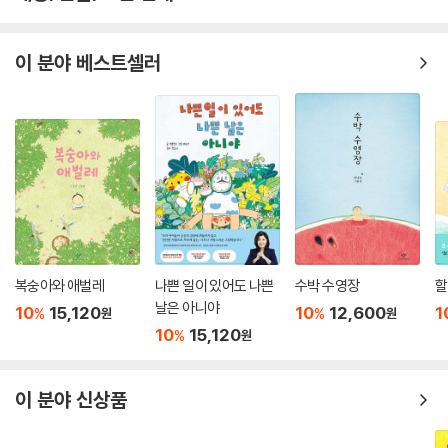
이 분야 베스트셀러
복숭아와 애벌레
나쁜 일이 있어도 나쁜
수박 수영장
할
날은 아니야
10
15,120
10
12,600
1
%
%
원
원
10
15,120
%
원
이 분야 신상품