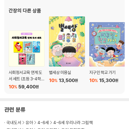
간장
의 다른 상품
사회정서교육 연계 도
별세상 미용실
지구인 학교 가기
서 세트 (초등 3-4학
10
13,500
10
15,300
%
%
원
원
년)
10
59,400
%
원
관련 분류
국내도서
유아
4-6세
4-6세 우리나라 그림책