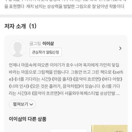
을 표현했다. 재치 넘치는 상상력을 발랄한 그림으로 잘 담아낸 작품이다.
저자 소개
1
글그림
이이삼
관심작가 알림신청
언제나 마음속에 떠오른 이야기가 호수 너머 독자에게 가만히 닿길
바라는 마음으로 그림책을 만듭니다. 그동안 쓰고 그린 책으로 《selfi
e》 《너를 기다리는 시간》 《마음 줄자》 《음악이 흐르면》 《바다 어항》
《너의 인사》 《모든 것은 흘러가, 음악처럼》이 있습니다. 《너를 기다
리는 시간》과 《음악이 흐르면》이 서울와우북페스티벌 상상만발 책
그림전에서 수상하며 독자들과 만나기 시작했고, 《너를 기다리는 시
펼쳐보기
간》 《음악이 흐르면》 《바다 어항》은 문학나눔 도서로 선정되었습니
다. 《마음 줄자》는 2023년 중소출판사 출판 콘텐츠 창작 지원을 받
이이삼
의 다른 상품
아 출간되었습니다. 2026 볼로냐 아동도