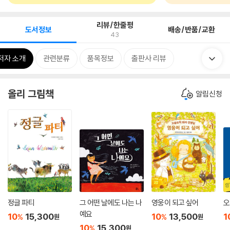
리뷰/한줄평
도서정보
배송/반품/교환
43
저자 소개
관련분류
품목정보
출판사 리뷰
올리 그림책
알림신청
정글 파티
그 어떤 날에도 나는 나
영웅이 되고 싶어
오
예요
10
15,300
10
13,500
1
%
%
원
원
10
15,300
%
원