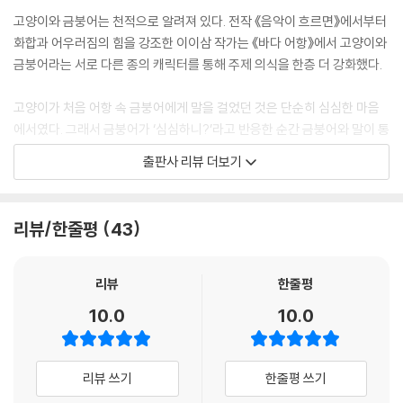
고양이와 금붕어는 천적으로 알려져 있다. 전작 《음악이 흐르면》에서부터
화합과 어우러짐의 힘을 강조한 이이삼 작가는 《바다 어항》에서 고양이와
금붕어라는 서로 다른 종의 캐릭터를 통해 주제 의식을 한층 더 강화했다.
고양이가 처음 어항 속 금붕어에게 말을 걸었던 것은 단순히 심심한 마음
에서였다. 그래서 금붕어가 ‘심심하니?’라고 반응한 순간 금붕어와 말이 통
한다는 사실에 깜짝 놀라고 만다. 하지만 그것도 잠시, 둘은 바다 어항 속에
출판사 리뷰 더보기
서 함께 헤엄치고 놀며 친구가 된다. 고양이와 금붕어가 신나게 노는 모습
을 보고 있으면, 다름은 그저 ‘다름’일 뿐이라는 것이 진하게 와닿는다. 서
로 다른 종끼리는 말이 통하지 않는다거나, 관계를 맺을 수 없다고 생각하
리뷰/한줄평
43
는 것은 다름을 틀림으로 규정하는 고정관념 때문이 아닐까? 금붕어의 ‘같
이 놀래?’라는 말에 흔쾌히 ‘같이 놀자!’라고 대답한 고양이처럼, 나와 달라
서 섞일 수 없다고 생각했던 사람과도 같이 놀다 보면 또 다른 경험을 할 수
리뷰
한줄평
있을 것이다.
10.0
10.0
바닷속 놀이터 발견!
상상력을 자극하는 다채로운 색감
리뷰 쓰기
한줄평 쓰기