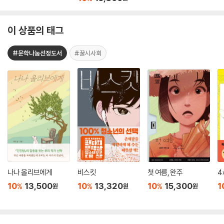
이 상품의 태그
#문학나눔선정도서
#꿀시사회
나나 올리브에게
비스킷
첫 여름, 완주
4
10
13,500
10
13,320
10
15,300
1
%
%
%
원
원
원