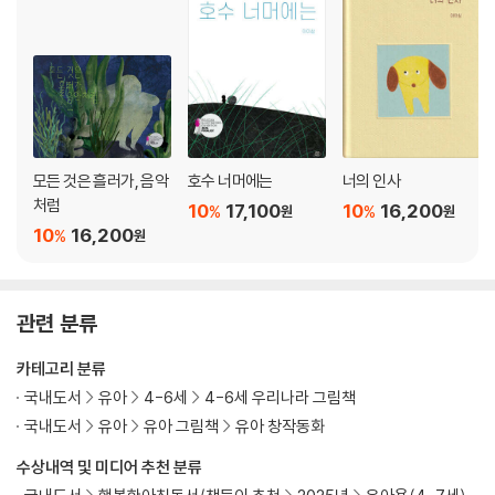
모든 것은 흘러가, 음악
호수 너머에는
너의 인사
처럼
10
17,100
10
16,200
%
%
원
원
10
16,200
%
원
관련 분류
카테고리 분류
국내도서
유아
4-6세
4-6세 우리나라 그림책
국내도서
유아
유아 그림책
유아 창작동화
수상내역 및 미디어 추천 분류