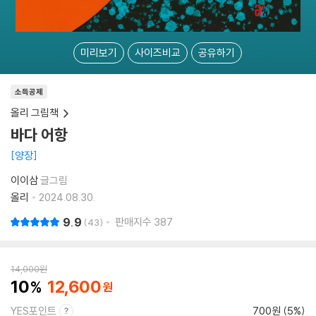
미리보기
사이즈비교
공유하기
소득공제
올리 그림책
바다 어항
양장
이이삼
글그림
올리
2024.08.30.
9.9
판매지수
387
43
14,000
원
10
12,600
YES포인트
700원 (5%)