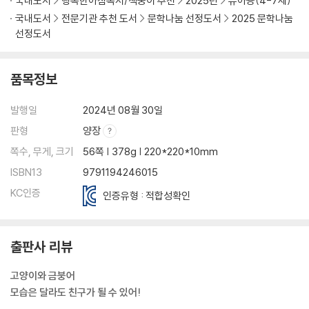
국내도서
행복한아침독서/책둥이 추천
2025년
유아용(4-7세)
국내도서
전문기관 추천 도서
문학나눔 선정도서
2025 문학나눔
선정도서
품목정보
발행일
2024년 08월 30일
판형
양장
쪽수, 무게, 크기
56쪽 | 378g | 220*220*10mm
ISBN13
9791194246015
KC인증
인증유형 : 적합성확인
출판사 리뷰
고양이와 금붕어
모습은 달라도 친구가 될 수 있어!