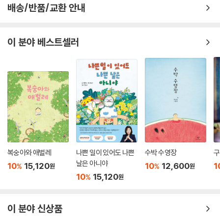
배송/반품/교환 안내
이 분야 베스트셀러
복숭아와 애벌레
나쁜 일이 있어도 나쁜
수박 수영장
구
날은 아니야
10
15,120
10
12,600
1
%
%
원
원
10
15,120
%
원
이 분야 신상품