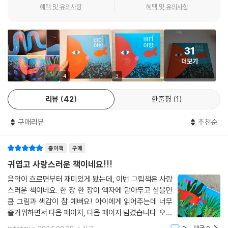
이 책의 재미는 거대한 놀이터가 된 바닷속 풍경을 들여다보는 데서 온다.
혜택 및 유의사항
혜택 및 유의사항
우리는 흔히 바다를 파란색으로만 생각하고 표현한다. 그러나 바다는 무수
히 많은 생명체가 살아 숨 쉬는 공간이다. 알록달록 다양한 색의 물고기들
과 푸릇푸릇한 해초들…. 고양이는 해초 사이로 다니면서 살랑살랑 커튼
31
사이로 걷는 기분’을 느낀다. 이처럼 《바다 어항》은 단순히 시각적인 요소
더보기
뿐만 아니라 여러 감각을 떠올려 볼 수 있도록 한다. 책을 읽은 뒤에 독자는
자신만의 바다를 떠올리고, 그곳에 어떤 색깔과 모양의 ‘놀거리’가 있을지
4
3
상상해볼 수 있을 것이다.
리뷰
42
한줄평
1
│ 교과 연계
구매리뷰
추천순
〈누리과정〉
종이책
구매
의사소통 - 책과 이야기 즐기기 사회관계 - 더불어 생활하기
귀엽고 사랑스러운 책이네요!!!
〈초등교육과정〉
음악이 흐르면부터 재미있게 봤는데, 이번 그림책은 사랑
1학년 2학기 국어 9. 상상의 날개를 펴고 2학년 2학기 국어 5. 이야기를 꾸
스러운 책이네요. 한 장 한 장이 액자에 담아두고 싶을만
며요
큼 그림과 색감이 참 예뻐요! 아이에게 읽어주는데 너무
즐거워하면서 다음 페이지, 다음 페이지 넘겼습니다. 오래
오래 이이삼 작가님 그림 작업해주시면 좋을 것 같습니다.