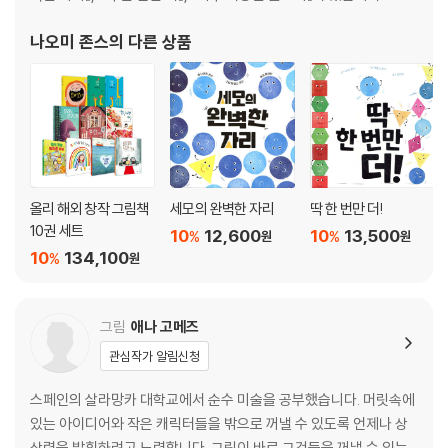
나오미 존스
의 다른 상품
올리 해외 창작 그림책
세모의 완벽한 자리
딱 한 번만 더!
10권 세트
10
12,600
10
13,500
%
%
원
원
10
134,100
%
원
그림
애나 고메즈
관심작가 알림신청
스페인의 살라망카 대학교에서 순수 미술을 공부했습니다. 머릿속에
있는 아이디어와 작은 캐릭터들을 밖으로 꺼낼 수 있도록 언제나 상
상력을 발휘하려고 노력합니다. 그림이 바로 그것들을 꺼낼 수 있는