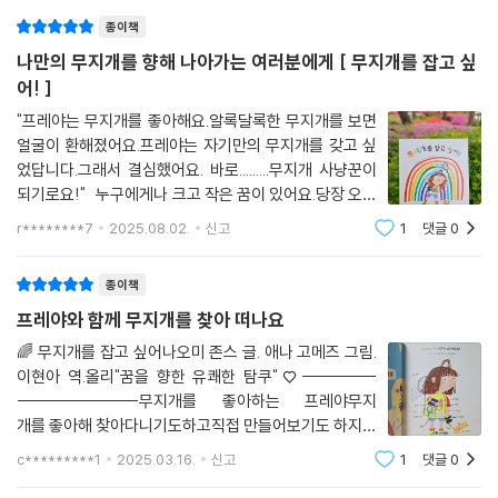
종이책
나만의 무지개를 향해 나아가는 여러분에게 [ 무지개를 잡고 싶
어! ]
"프레야는 무지개를 좋아해요.알록달록한 무지개를 보면
얼굴이 환해졌어요.프레야는 자기만의 무지개를 갖고 싶
었답니다.그래서 결심했어요. 바로.........무지개 사냥꾼이
되기로요!" 누구에게나 크고 작은 꿈이 있어요.당장 오늘
꼭 이루고 싶은 목표가 있을 수도 있고요.1년을 두고 10년
r********7
2025.08.02.
신고
1
댓글
0
을 두고 이루고 싶은 꿈도 있어요.언젠가 꼭 만나고 싶은
사람이 있을 수도 있고,평생 한 번이
종이책
프레야와 함께 무지개를 찾아 떠나요
🌈 무지개를 잡고 싶어나오미 존스 글. 애나 고메즈 그림.
이현아 역.올리"꿈을 향한 유쾌한 탐쿠"♡-----------
------------------무지개를 좋아하는 프레야무지
개를 좋아해 찾아다니기도하고직접 만들어보기도 하지만
무지개를 만들수는 없었어요 ㅠㅠ무지개 사냥꾼이 된 프
c*********1
2025.03.16.
신고
1
댓글
0
레야와 함께한가지씩 색깔을 찾으러 떠나요~!프레야의