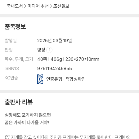
국내도서
미디어 추천
조선일보
품목정보
발행일
2025년 03월 19일
판형
양장
쪽수, 무게, 크기
40쪽 | 406g | 230*270*10mm
ISBN13
9791194246855
KC인증
인증유형 : 적합성확인
출판사 리뷰
실망해도 포기하지 않으면
꿈은 가까이 다가올 거야!
《무지개를 잡고 싶어!》의 주인공 프레야는 무지개를 좋아한다. 프레야의