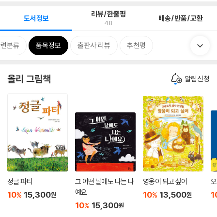
리뷰/한줄평
도서정보
배송/반품/교환
48
관련분류
품목정보
출판사 리뷰
추천평
올리 그림책
알림신청
정글 파티
그 어떤 날에도 나는 나
영웅이 되고 싶어
오
예요
10
15,300
10
13,500
1
%
%
원
원
10
15,300
%
원