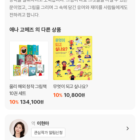
문이었고, 그림을 그리며 그 속에 담긴 유머와 재미를 사람들에게도
전하려고 합니다.
애나 고메즈
의 다른 상품
올리 해외 창작 그림책
무엇이 되고 싶나요?
10권 세트
10
10,800
%
원
10
134,100
%
원
역
이현아
관심작가 알림신청