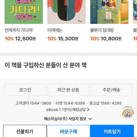
언제까지 기다려!
미래에는
블루이 침대방
블
10
12,600
10
15,300
10
10,800
1
%
%
%
원
원
원
이 책을 구입하신 분들이 산 분야 책
로그인
최근 본 상품
주문/배송
고객센터 1544-3800
티켓 1544-6399
중고샵 1566-4295
eBook 1:1문의/채팅상담
예스이십사(주) 사업자 정보
이용약관
개인정보처리방침
청소년보호정책
선물하기
바로구매
카트담기
PC버전
회사소개
거래처관계자께