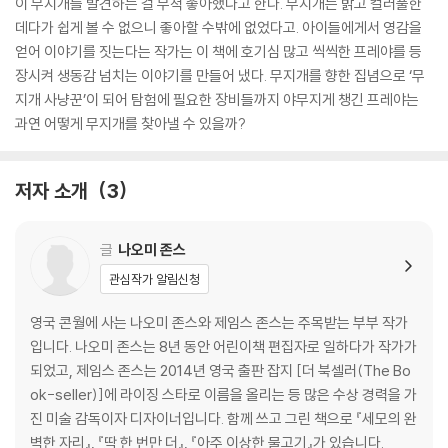
이 무지개를 발견하는 걸 무척 좋아했다고 한다. 무지개는 밝고 컬러풀한
데다가 쉽게 볼 수 없으니 좋아할 수밖에 없었다고. 아이들에게서 영감을
얻어 이야기를 짓는다는 작가는 이 책에 호기심 많고 씩씩한 프레야를 등
장시켜 생동감 넘치는 이야기를 만들어 냈다. 무지개를 향한 집념으로 ‘무
지개 사냥꾼’이 되어 탐험에 필요한 장비들까지 야무지게 챙긴 프레야는
과연 어떻게 무지개를 찾아낼 수 있을까?
저자 소개
3
글
나오미 존스
관심작가 알림신청
영국 콘월에 사는 나오미 존스와 제임스 존스는 주목받는 부부 작가
입니다. 나오미 존스는 8년 동안 어린이책 편집자로 일하다가 작가가
되었고, 제임스 존스는 2014년 영국 출판 잡지 [더 북셀러(The Bo
ok-seller)]에 라이징 스타로 이름을 올리는 등 많은 수상 경력을 가
진 미술 감독이자 디자이너입니다. 함께 쓰고 그린 책으로 『세모의 완
벽한 자리』, 『딱 한 번만 더』, 『아주 이상한 물고기』가 있습니다.