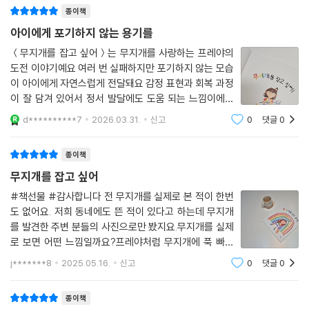
무지개 찾기 이야기처럼도전과 실패 속에서 아이도 한
종이책
아이에게 포기하지 않는 용기를
＜무지개를 잡고 싶어＞는 무지개를 사랑하는 프레야의
도전 이야기예요 여러 번 실패하지만 포기하지 않는 모습
이 아이에게 자연스럽게 전달돼요 감정 표현과 회복 과정
이 잘 담겨 있어서 정서 발달에도 도움 되는 느낌이에요
책 속에 숨어있는 무지개 찾는 재미도 있어서 집중도가 높
d**********7
2026.03.31.
신고
0
댓글
0
아요 읽고 나서 색깔 찾기 놀이까지 이어지니까 더 즐거워
하더라고요 글밥도 부담 없어서 5~7세 아이
종이책
무지개를 잡고 싶어
#책선물 #감사합니다 전 무지개를 실제로 본 적이 한번
도 없어요. 저희 동네에도 뜬 적이 있다고 하는데 무지개
를 발견한 주변 분들의 사진으로만 봤지요.무지개를 실제
로 보면 어떤 느낌일까요?프레야처럼 무지개에 푹 빠지
게 될까요?📖프레야는 무지개를 좋아해요.알록달록한 무
j*******8
2025.05.16.
신고
0
댓글
0
지개를 보면 얼굴이 환해졌어요.프레야는 자기만의 무지
개를 갖고 싶었답니다. - 본문 중에서 - 무지개를
종이책