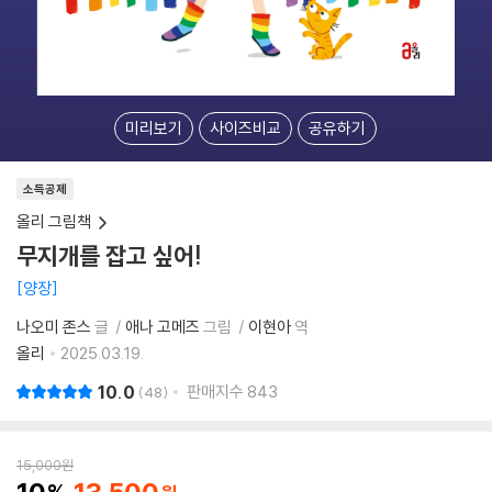
미리보기
사이즈비교
공유하기
소득공제
올리 그림책
무지개를 잡고 싶어!
양장
나오미 존스
글
애나 고메즈
그림
이현아
역
올리
2025.03.19.
10.0
판매지수
843
48
15,000
원