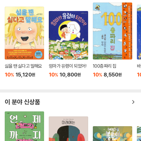
싫을 땐 싫다고 말해요
엄마가 유령이 되었어!
100층짜리 집
바
10
15,120
10
10,800
10
8,550
1
%
%
%
원
원
원
이 분야 신상품