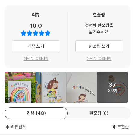
떠나 보아요!
리뷰
한줄평
어른에겐 당연한 것을 아이들은 경이로운 시선으로 바라볼 때가 많다. 예
를 들어 나뭇잎이나 돌멩이 하나에도 넋을 잃고 빠져들어 그 속에 담긴 아
10.0
첫번째 한줄평을
름다움을 감상하고, 더 나아가 상상의 나래를 펼치며 이야기를 만들어 내
남겨주세요.
기도 한다. 그렇기에 자연은 아이들에게 무한한 탐험 놀이를 할 수 있는 장
소이다. 프레야가 무지개의 모든 색을 정원에서 보물찾기하듯 발견한 것처
리뷰 쓰기
한줄평 쓰기
럼 아이들과 직접 색깔 찾기 탐험을 떠나 보면 어떨까. 가까운 공원이나 놀
이터 등 무지개색을 찾을 수 있는 곳이면 어디든 좋다. 즐겁고 긍정적인 탐
혜택 및 유의사항
혜택 및 유의사항
색의 경험은 아이들에게 탐구심을 키워 줄 것이다.
이 책 뒤표지에 있는 QR 코드를 찍으면 ‘나도 무지개를 잡을래요!’ 독후활
37
동지를 다운로드받을 수 있다. 프레야처럼 무지개 각각의 색을 찾으며 목
더보기
록에서 체크해 나가는 과정은 아이들에게 성취감을 줄 것이다. 좋아하는
13
색으로 무지개를 칠해 보는 활동도 함께 즐겨 보자.
리뷰
48
한줄평
0
리뷰전체
추천순