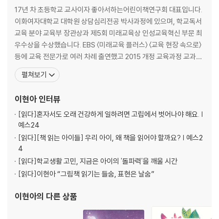
17년 차 초등학교 교사이자 좋아서하는어린이책연구회 대표입니다.
이화여자대학교 대학원 상담심리전공 박사과정에 있으며, 학교독서
교육 분야 교육부 장관상과 제5회 미래교육상 인성교육혁신 부문 최
우수상을 수상했습니다. EBS 〈미래교육 플러스〉 〈교육 현장 속으로〉
등에 교육 전문가로 여러 차례 출연했고 2015 개정 교육과정 교과서
를 집필했습니다. 국립어린이청소년도서관, 국립현대미술관 등 주요
펼쳐보기
기관에서 강의해 왔으며, 아이스크림 연수원 등에서 진행한 베스트
강좌를 통해 수만 명의 교사와 양육자를 만나 교육적 영향력을 넓혀
이현아
인터뷰
왔습니다. 어린이의 말과 삶을 오랫동안 기록하며 학생, 교사,
[읽다]
혼자서도 오래 건강하게 일하려면 고립에서 벗어나야 해요. |
예스24
[읽다]
[책 읽는 아이들] 우리 아이, 왜 책을 읽어야 할까요? | 예스2
4
[읽다]
학교생활 고민, 지금은 아이의 '돌파력'을 깨울 시간
[읽다]
이현아 “그림책 읽기는 들숨, 표현은 날숨”
이현아
의 다른 상품