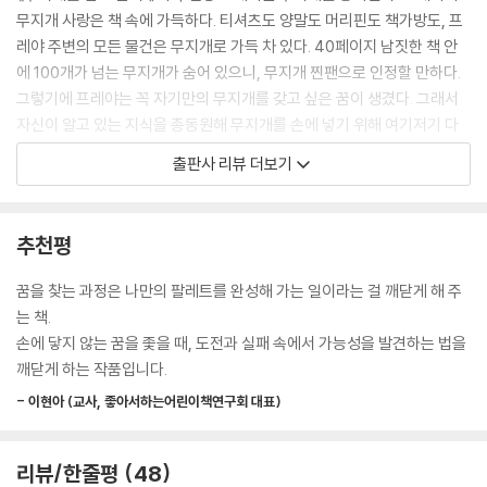
무지개 사랑은 책 속에 가득하다. 티셔츠도 양말도 머리핀도 책가방도, 프
레야 주변의 모든 물건은 무지개로 가득 차 있다. 40페이지 남짓한 책 안
에 100개가 넘는 무지개가 숨어 있으니, 무지개 찐팬으로 인정할 만하다.
그렇기에 프레야는 꼭 자기만의 무지개를 갖고 싶은 꿈이 생겼다. 그래서
자신이 알고 있는 지식을 총동원해 무지개를 손에 넣기 위해 여기저기 다
닌다. 하지만 안타깝게도 찾지 못했고, 직접 만들어 보는 방법까지 실패하
출판사 리뷰 더보기
고 만다.
프레야는 무지개를 찾는 과정에서 몇 번의 실패를 거듭하는지 모른다. 그
추천평
래도 포기하지 않는다. 지치기도 하고, 화가 나기도 하고, 속상하기도 했지
만 이내 실망감을 극복하며 새로운 아이디어를 떠올린다. 현직 초등 교사
꿈을 찾는 과정은 나만의 팔레트를 완성해 가는 일이라는 걸 깨닫게 해 주
이자 좋아서하는어린이책연구회 대표이며 이 책을 번역한 이현아 선생님
는 책.
은 ‘손에 닿지 않는 꿈을 좇을 때 도전과 실패 속에서 가능성을 발견하는 법
손에 닿지 않는 꿈을 좇을 때, 도전과 실패 속에서 가능성을 발견하는 법을
을 알려 주는 작품’이라고 말한다. 이 책을 읽는 아이들이 프레야의 모습을
깨닫게 하는 작품입니다.
보며 용기를 얻고 끈질긴 도전 정신과 창의적인 사고로 꿈을 향해 나아가
- 이현아 (교사, 좋아서하는어린이책연구회 대표)
길 응원한다.
유쾌한 탐구의 여정을
리뷰/한줄평
48