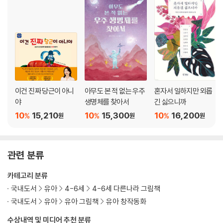
이건 진짜 당근이 아니
아무도 본 적 없는 우주
혼자서 일하지만 외롭
야
생명체를 찾아서
긴 싫으니까
10
15,210
10
15,300
10
16,200
%
%
%
원
원
원
관련 분류
카테고리 분류
국내도서
유아
4-6세
4-6세 다른나라 그림책
국내도서
유아
유아 그림책
유아 창작동화
수상내역 및 미디어 추천 분류