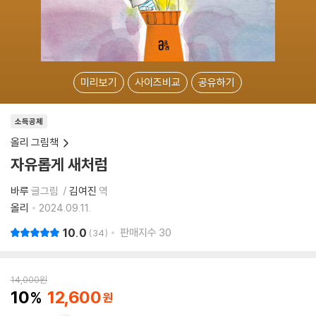
미리보기
사이즈비교
공유하기
소득공제
올리 그림책
자유롭게 새처럼
바루
글그림
김여진
역
올리
2024.09.11.
10.0
판매지수
30
34
14,000
원
10
12,600