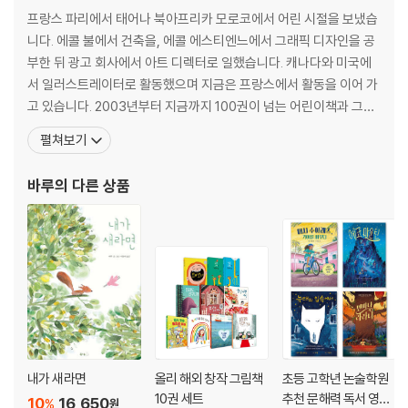
프랑스 파리에서 태어나 북아프리카 모로코에서 어린 시절을 보냈습
니다. 에콜 불에서 건축을, 에콜 에스티엔느에서 그래픽 디자인을 공
부한 뒤 광고 회사에서 아트 디렉터로 일했습니다. 캐나다와 미국에
서 일러스트레이터로 활동했으며 지금은 프랑스에서 활동을 이어 가
고 있습니다. 2003년부터 지금까지 100권이 넘는 어린이책과 그림
책을 쓰고 그렸습니다. 2005년 어린이들이 직접 뽑는 스위스 앙팡테
펼쳐보기
지상을, 2011년 뉴욕도서전 금상을 받았습니다. 지은 책으로 『안녕하
세요!』, 『고래야 사랑해』, 『코끼리는 어디로 갔을까?』, 『불가사리는
바루
의 다른 상품
어디로 갔을까?』, 『사라지는 섬 투발루』 등 작품
내가 새라면
올리 해외 창작 그림책
초등 고학년 논술학원
10권 세트
추천 문해력 독서 영재
10
16,650
%
원