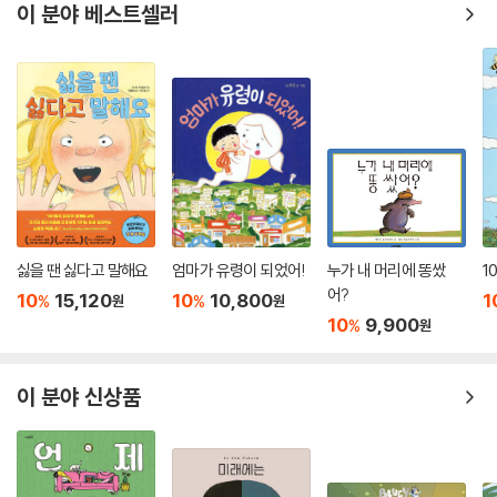
이 분야 베스트셀러
싫을 땐 싫다고 말해요
엄마가 유령이 되었어!
누가 내 머리에 똥쌌
1
어?
10
15,120
10
10,800
1
%
%
원
원
10
9,900
%
원
이 분야 신상품