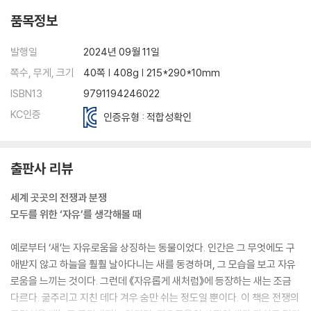
품목정보
발행일
2024년 09월 11일
쪽수, 무게, 크기
40쪽 | 408g | 215*290*10mm
ISBN13
9791194246022
KC인증
인증유형 : 적합성확인
출판사 리뷰
세계 곳곳의 전쟁과 분쟁
모두를 위한 ‘자유’를 생각해볼 때
예로부터 ‘새’는 자유로움을 상징하는 동물이었다. 인간은 그 무엇에도 구
애받지 않고 하늘을 훨훨 날아다니는 새를 동경하며, 그 모습을 보고 자유
로움을 느끼는 것이다. 그런데 《자유롭게 새처럼》에 등장하는 새는 조금
다르다. 굶주리고 지친 데다 겨우 숨만 쉬는 정도일 뿐이다. 이 책은 전쟁의