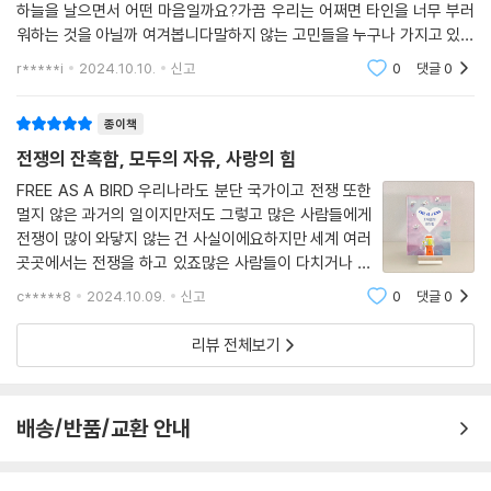
하늘을 날으면서 어떤 마음일까요?가끔 우리는 어쩌면 타인을 너무 부러
워하는 것을 아닐까 여겨봅니다말하지 않는 고민들을 누구나 가지고 있는
데 말이에요.그렇기에 이 그림책의 제목처럼자유롭게 새처럼 나아가기 위
r*****i
2024.10.10.
신고
0
댓글
0
해 우리는 어떤 마음 가짐
종이책
전쟁의 잔혹함, 모두의 자유, 사랑의 힘
FREE AS A BIRD 우리나라도 분단 국가이고 전쟁 또한
멀지 않은 과거의 일이지만저도 그렇고 많은 사람들에게
전쟁이 많이 와닿지 않는 건 사실이에요하지만 세계 여러
곳곳에서는 전쟁을 하고 있죠많은 사람들이 다치거나 죽
고 삶의 터전을 잃어버리고 있어요러시아와 우크라이나
c*****8
2024.10.09.
신고
0
댓글
0
전쟁도 벌써 2년 넘게 계속 되고많은 사람들이 희생되고
있어요ㅠ바루 작가님의 신작인 ＜자유롭게 새처럼
리뷰 전체보기
배송/반품/교환 안내