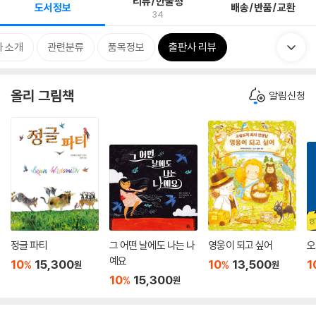
리뷰/한줄평
도서정보
배송/반품/교환
34
 소개
관련분류
품목정보
출판사 리뷰
올리 그림책
알림신청
정글 파티
그 어떤 날에도 나는 나
영웅이 되고 싶어
오
예요
10
15,300
10
13,500
1
%
%
원
원
10
15,300
%
원