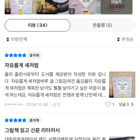
더보기
하는 이야기이다. 등대지기 ‘조나스’가 비닐봉지를 해파리로 착각해 비밀
봉지를 먹은 고래 ‘파랑이’를 구해 주는 내용으로, 《고래야 사랑해》에서 조
4
2
나스가 파랑이를 구해 주었다면, 이번 신간 《자유롭게 새처럼》에서는 파
리뷰
34
한줄평
0
랑이가 새를 구조하고, 파랑이와 조나스가 힘을 합쳐 정성껏 새를 돌봐 준
다. 도움을 받고 서로 도움을 주는 선순환을 그리고 있다.
리뷰전체
추천순
환경 보호의 측면에서 생각한다면 각종 화학 무기를 사용해 자연을 무자비
종이책
하게 훼손하는 전쟁만큼 심각한 환경오염은 없을 것이다. 환경과 인권, 생
명 존중에 대한 이야기를 주로 다루는 바루 작가는 《자유롭게 새처럼》을
자유롭게 새처럼
통해 전작의 문제의식과 궤를 같이 하면서도 변주된 메시지를 전한다. 조
올리 출판사로부터 도서를 제공받아 작성한 리뷰 입니
나스가 드넓은 바다 위를 새처럼 날아다니는 꿈을 꾸는 것으로부터 시작되
다. 자유롭게 새처럼바루 글 그림김여진 옮김올리 자유롭
는 첫 장면은 바다(해양)에 대해 문제의식을 펼쳤던 전작을 소환해 내는
게 새처럼은 제목만 보아도 훨훨 날아가고 싶은 마음이 들
동시에 앞으로 이어질 새 이야기를 암시하고 있다.
게 하는데요. 자유롭게 새처럼은 전쟁과 함께 난민에 대해
서 아이들이게 읽어줄 수 있는 동화인데요. 세계 곳곳에서
l*******i
2024.10.08.
신고
1
댓글
0
는 전쟁이 많이 일어나고 난민이 많이 생겨나면서 삶의 터
선명하면서도 부드러운 색감과 감각적인 그림으로 사랑받는 작가답게 이
전을 떠나 떠돌게 되는데요. 자유롭게 새처
책의 도입에서 바다는 파란 색감으로 그려지지만, 전쟁을 겪은 새의 이야
종이책
기가 전개되며 바다는 검고 짙은 색감으로 거친 붓의 느낌이 그대로 느껴
그림책 읽고 신문 리터러시
지게끔 표현된다. 따듯하고 귀여운 그림 속에 전쟁과 인권, 인간과 환경의
공존에 대한 묵직한 주제를 아이들의 눈높이에 맞게 다루는 이야기꾼으로
대독문북큐레이션 밴드 서평이벤트에 당첨되어 올리 출