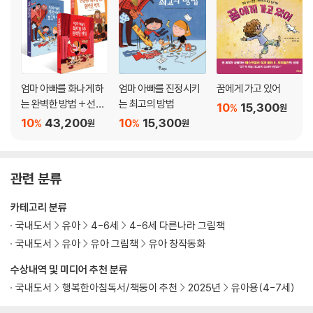
엄마 아빠를 화나게 하
엄마 아빠를 진정시키
꿈에게 가고 있어
는 완벽한 방법 + 선생
는 최고의 방법
10
15,300
%
원
님을 화나게 하는 완벽
10
43,200
10
15,300
%
%
원
원
한 방법 + 엄마 아빠를
진정시키는 최고의 방
법 세트
관련 분류
카테고리 분류
국내도서
유아
4-6세
4-6세 다른나라 그림책
국내도서
유아
유아 그림책
유아 창작동화
수상내역 및 미디어 추천 분류
국내도서
행복한아침독서/책둥이 추천
2025년
유아용(4-7세)