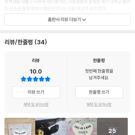
폭력성을 대놓고 드러내지는 않지만, 자유로움의 상징인 새가 다치고 망가
진 모습을 통해 평화가 훼손되었다는 것을 여실히 보여 준다.
출판사 리뷰 더보기
그렇다면 이 책의 제목은 어째서 《자유롭게 새처럼》일까? 조나스와 파랑
이의 구조와 보살핌으로 인해 다시금 활력을 얻은 새는 노래를 부르며 다
른 친구들을 불러온다. 함께 모인 새들은 입을 모아 자유의 노래를 부른다.
리뷰/한줄평
34
이러한 장면을 통해 바루 작가는 아무리 끔찍한 환경이라도 서로가 연대한
다면 회복할 수 있음, 서로가 서로를 돌보고 관심을 기울이는 것이 중요하
다고 말한다.
리뷰
한줄평
10.0
첫번째 한줄평을
책의 결말에서 건강을 회복한 새들이 다시금 길을 떠날 때, 가족을 꾸린 주
남겨주세요.
인공 새는 행복해서 떠나지 않는다. 이를 통해 우리는 그 무엇보다 사랑의
힘이 중요하다는 것을 느낄 수 있고, 그렇기 때문에 세계 곳곳의 분쟁 지역
리뷰 쓰기
한줄평 쓰기
에 애정 어린 관심을 기울여야 함을 다시 한번 상기하게 된다.
혜택 및 유의사항
혜택 및 유의사항
환경, 인권, 다양성, 생명 존중 등
우리 시대의 묵직한 주제로 감동을 전달하는 바루 작가의 신작
25
《자유롭게 새처럼》의 전작인 《고래야 사랑해》는 해양 오염의 심각성을 전