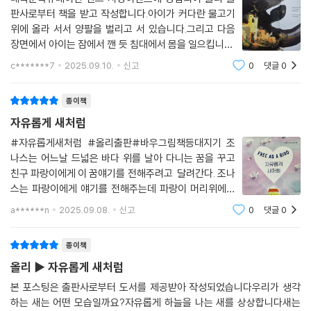
판사로부터 책을 받고 작성합니다.아이가 커다란 물고기
서의 면모가 잘 담겨 있는 작품이다.
위에 올라 서서 양팔을 벌리고 서 있습니다.그리고 다음
장면에서 아이는 잠에서 깬 듯 침대에서 몸을 일으킵니다.
│ 교과연계
꿈이었을까요?그런데 이방에는 바다, 물고기 관련 그림
c*******7
2025.09.10.
신고
0
댓글
0
과 용품이 많네요.여기는 어디일까요?파랑이는 누구일까
초등 사회 4-2 3. 사회 변화와 문화의 다양성
요?그런데 이방에는 바다, 물고기 관련 그림과 용
초등 도덕 4-2 6, 함께 꿈꾸는 무지개 세상
종이책
초등 사회 5-1 2. 인권 존중과 정의로운 사회
자유롭게 새처럼
#자유롭게새처럼 #올리출판#바우그림책등대지기 조
나스는 어느날 드넓은 바다 위를 날아 다니는 꿈을 꾸고
친구 파랑이에게 이 꿈얘기를 전해주려고 달려간다. 조나
스는 파랑이에게 얘기를 전해주는데 파랑이 머리위에서
지쳐 쓰러져 있는 새를 발견하게 되고 새를 보살펴 주며
a******n
2025.09.08.
신고
0
댓글
0
함께 지내게 된다. 새는 자신의 이야기를 파랑이와 조나스
에게 들려준다. 새가 살던 곳은 예전에는 꽃향기가
종이책
올리 ▶ 자유롭게 새처럼
본 포스팅은 출판사로부터 도서를 제공받아 작성되었습니다우리가 생각
하는 새는 어떤 모습일까요?자유롭게 하늘을 나는 새를 상상합니다새는