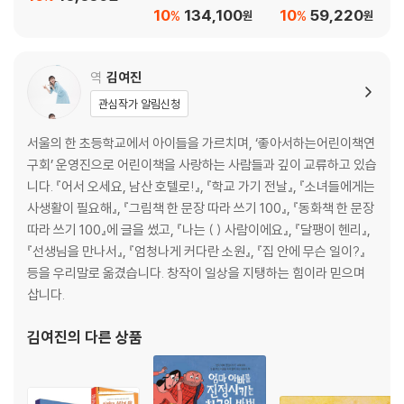
수상작 필독서 세트
10
134,100
10
59,220
%
%
원
원
역
김여진
관심작가 알림신청
서울의 한 초등학교에서 아이들을 가르치며, ‘좋아서하는어린이책연
구회’ 운영진으로 어린이책을 사랑하는 사람들과 깊이 교류하고 있습
니다. 『어서 오세요, 남산 호텔로!』, 『학교 가기 전날』, 『소녀들에게는
사생활이 필요해』, 『그림책 한 문장 따라 쓰기 100』, 『동화책 한 문장
따라 쓰기 100』에 글을 썼고, 『나는 ( ) 사람이에요』, 『달팽이 헨리』,
『선생님을 만나서』, 『엄청나게 커다란 소원』, 『집 안에 무슨 일이?』
등을 우리말로 옮겼습니다. 창작이 일상을 지탱하는 힘이라 믿으며
삽니다.
김여진
의 다른 상품