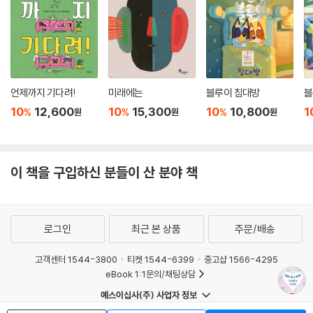
언제까지 기다려!
미래에는
블루이 침대방
블
10
12,600
10
15,300
10
10,800
1
%
%
%
원
원
원
이 책을 구입하신 분들이 산 분야 책
로그인
최근 본 상품
주문/배송
고객센터 1544-3800
티켓 1544-6399
중고샵 1566-4295
eBook 1:1문의/채팅상담
예스이십사(주) 사업자 정보