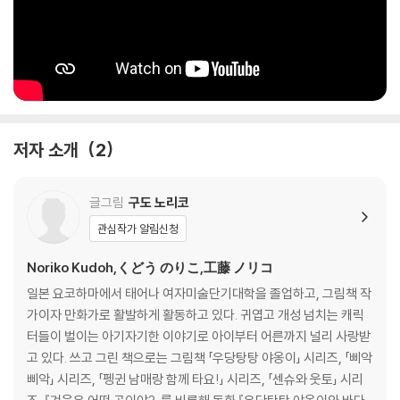
저자 소개
2
글그림
구도 노리코
관심작가 알림신청
Noriko Kudoh,くどう のりこ,工藤 ノリコ
일본 요코하마에서 태어나 여자미술단기대학을 졸업하고, 그림책 작
가이자 만화가로 활발하게 활동하고 있다. 귀엽고 개성 넘치는 캐릭
터들이 벌이는 아기자기한 이야기로 아이부터 어른까지 널리 사랑받
고 있다. 쓰고 그린 책으로는 그림책 「우당탕탕 야옹이」 시리즈, 「삐악
삐악」 시리즈, 「펭귄 남매랑 함께 타요!」 시리즈, 「센슈와 웃토」 시리