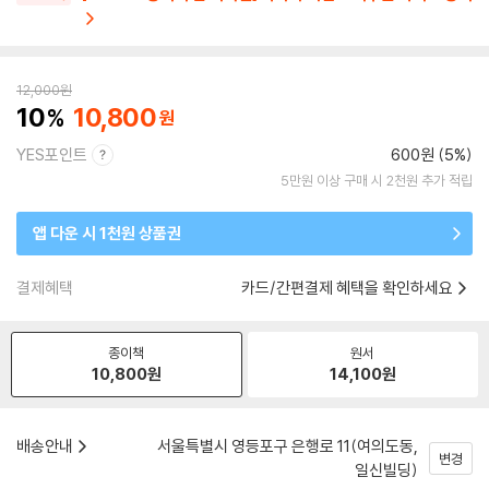
12,000
원
10
10,800
YES포인트
600원 (5%)
5만원 이상 구매 시 2천원 추가 적립
앱 다운 시 1천원 상품권
결제혜택
카드/간편결제 혜택을 확인하세요
종이책
원서
10,800
원
14,100
원
배송안내
서울특별시 영등포구 은행로 11(여의도동,
변경
일신빌딩)