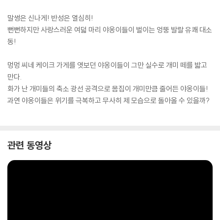
말썽은 신나게! 반성은 열심히!
뻔뻔하지만 사랑스러운 여덟 마리 야옹이들이 벌이는 엉뚱 발랄 유쾌 대소
동!
멍멍 씨네 케이크 가게를 엿보던 야옹이들이 그만 실수로 개미 떼를 밟고
만다.
화가 난 개미들의 축소 광선 공격으로 몸집이 개미만큼 줄어든 야옹이들!
과연 야옹이들은 위기를 극복하고 무사히 제 모습으로 돌아올 수 있을까?
관련 동영상