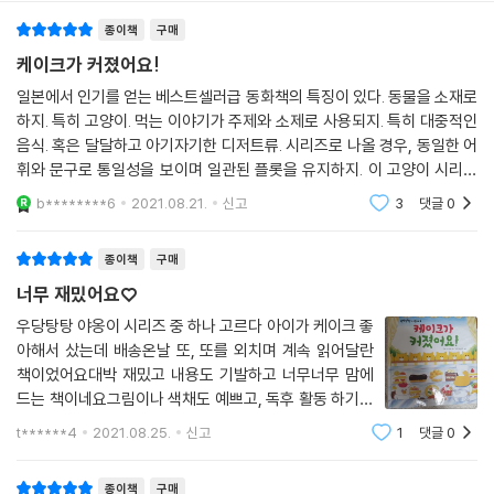
면 책임을 져야 하는 법이니까요. 다음부터는 말썽을 부리지 않겠다고 매
종이책
구매
번 다짐하지만, 모락모락 피어오르는 호기심과 식탐만은 야옹이들도 어쩔
수 없나 봅니다. 게슴츠레 뜬 눈으로 호시탐탐 말썽부릴 기회를 노리는 야
케이크가 커졌어요!
옹이들이 다음에는 어떤 엄청난 사건을 벌일지 벌써부터 기대가 됩니다.
일본에서 인기를 얻는 베스트셀러급 동화책의 특징이 있다. 동물을 소재로
하지. 특히 고양이. 먹는 이야기가 주제와 소제로 사용되지. 특히 대중적인
음식. 혹은 달달하고 아기자기한 디저트류. 시리즈로 나올 경우, 동일한 어
휘와 문구로 통일성을 보이며 일관된 플롯을 유지하지. 이 고양이 시리즈
의 경우에도 8권을 한권 한권 읽다보면 동일하게 반복되는 단어, 문장, 어
b********6
2021.08.21.
신고
3
댓글
0
구가 눈에
종이책
구매
너무 재밌어요♡
우당탕탕 야옹이 시리즈 중 하나 고르다 아이가 케이크 좋
아해서 샀는데 배송온날 또, 또를 외치며 계속 읽어달란
책이었어요대박 재밌고 내용도 기발하고 너무너무 맘에
드는 책이네요그림이나 색채도 예쁘고, 독후 활동 하기에
도 딱 좋아요!!글밥은 많지않아서 3살부터도 봐도 될것같
t******4
2021.08.25.
신고
1
댓글
0
아요^^다른 시리즈도 재미있어 보여서 하나씩 사보려고
요케이크가 커졌어요 강추합니다!!!
종이책
구매