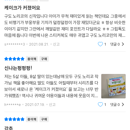
케이크가 커졌어요
구도 노리코의 신작입니다 아이가 무척 재미있게 읽는 책인데요 그중에서
도 비행기가 부웅부웅 기차가 덜컹덜컹이 가장 재밌더군요 ㅎ 항상 비슷한
이야기 같지만 그안에서 깨알같은 재미 포인트가 다달라요 ㅎㅎ 그립톡도
마음에 듭니다 이번에 나온 스티커북도 매우 귀엽고 구도 노리코만의 재치
가 넘쳐흐릅니다 케이크가 왜 커지게 되었는지 읽어보심 알겠죠? ㅎㅎ
s********3
2021.08.21.
신고
1
댓글
0
종이책
구매
신나는펑펑펑!
저는 5살 아들, 8살 딸이 있는데남매 모두 구도 노리코 작
가님 책을 좋아해요.딸도 아들도 어릴때부터 시리즈를 다
보아서 새로나 온 '케이크가 커졌어요' 을 보고는 너무 반
가워했죠! 역시나 귀여운 야옹이들과 내용에 웃음이 지어
졌어요.저희 아들은 '펑!' -매니아 라서 펑이 나오는 장면
h******e
2021.07.19.
신고
1
댓글
0
만 펼쳐놓고 모아두는 놀이도 정말 많이 했는데 이번 책에
서는 펑펑이 신나게 나와서 더 좋아했네
종이책
구매
강추