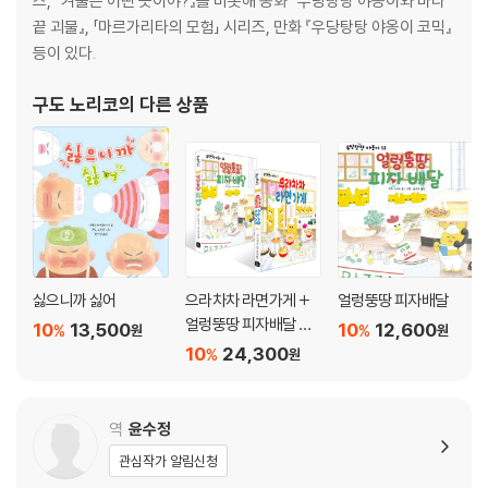
즈, 『겨울은 어떤 곳이야?』를 비롯해 동화 『우당탕탕 야옹이와 바다
끝 괴물』, 「마르가리타의 모험」 시리즈, 만화 『우당탕탕 야옹이 코믹』
등이 있다.
구도 노리코
의 다른 상품
싫으니까 싫어
으라차차 라면가게 +
얼렁뚱땅 피자배달
얼렁뚱땅 피자배달 세
10
13,500
10
12,600
%
%
원
원
트
10
24,300
%
원
역
윤수정
관심작가 알림신청