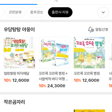
76
개
관련분류
품목정보
출판사 리뷰
우당탕탕 야옹이
알림신청
얼렁뚱땅 피자배달
꼬르륵 꼬르륵 캠핑 +
꼬르륵 꼬르륵 캠핑
시
시끌벅적 바다 여행 세
우
10
12,600
10
12,600
%
%
원
원
트
바
10
24,300
1
%
원
작은곰자리