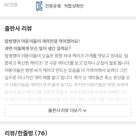
KC인증
인증유형 : 적합성확인
출판사 리뷰
말썽쟁이 야옹이들이 개미만큼 작아졌어요!
과연 이들에게 무슨 일이 생긴 걸까요?
말썽쟁이 야옹이들이 오늘은 멍멍 씨네 케이크 가게를 엿보고 있네요. 달
콤하고 폭신한 케이크! 갓 구운 케이크를 보고 있자니 군침이 절로 돕니다.
야옹이들은 멍멍 씨가 케이크 만드는 모습을 더 가까이에서 보려다 그만
실수로 지나가던 개미 떼를 밟고 맙니다. 화가 난 개미들은 축소 광선을 쏘
아 야옹이들을 개미만 하게 줄여 놓지요. 하지만 야옹이들은 멍멍 씨에게
들키지 않고 케이크를 마음껏 먹을 수 있게 되었다며 오히려 기뻐합니다.
이 케이크 저 케이크를 맛보며 즐기던 것도 잠시, 배를 채울 만큼 채우고 나
니 몸집이 이렇게 작아서는 물 한 잔도 마음대로 따라 마실 수 없다는 것을
출판사 리뷰 더보기
깨닫게 됩니다. 한 손으로도 거뜬히 들던 물병이 이제는 거대한 빌딩처럼
보였지요. 야옹이들은 개미들에게 원래 크기로 되돌려 달라고 부탁해 보기
로 합니다. 호랑이를 잡으려면 호랑이 굴에 가야 하는 법! 개미굴로 들어간
리뷰/한줄평
76
야옹이들은 무사히 제 모습으로 돌아올 수 있을까요?