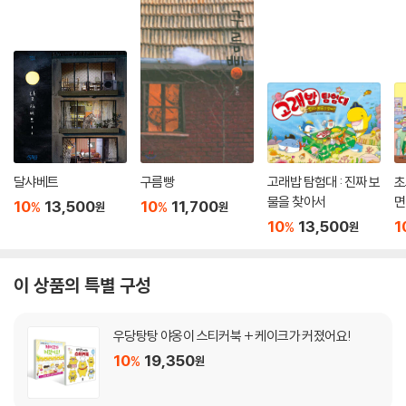
달샤베트
구름빵
고래밥 탐험대 : 진짜 보
초
물을 찾아서
면
10
13,500
10
11,700
%
%
원
원
10
13,500
1
%
원
이 상품의 특별 구성
우당탕탕 야옹이 스티커북 + 케이크가 커졌어요!
10
19,350
%
원