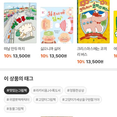
떠날 만두 하지
싫으니까 싫어
크리스마스에는 코끼
여
리 버스
10
13,500
10
13,500
1
%
%
원
원
10
13,500
%
원
이 상품의 태그
#맛있는그림책
#라키비움J수록도서
#엉뚱한상상
#귀염뽀짝캐릭터
#고양이그림책
#고양이가세상을구원할거야
#동물그림책