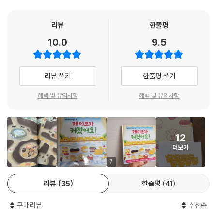
말썽은 신나게, 반성은 열심히!
리뷰
한줄평
아이도 어른도 보고 또 보는 그림책 「우당탕탕 야옹이」 시리즈
10.0
9.5
구도 노리코 작가의 「우당탕탕 야옹이」 시리즈는 고양이와 아이의 특성을
절묘하게 결합한 글과 그림으로 아이부터 어른까지 전 연령대에 걸쳐 널리
사랑받는 그림책입니다. 일본에서 시리즈 통산 200만 부 이상 판매된 베
리뷰 쓰기
한줄평 쓰기
스트셀러이며, 한국과 대만을 비롯한 아시아 전역에서 열렬한 사랑을 받고
있지요.
혜택 및 유의사항
혜택 및 유의사항
하고 싶은 건 꼭 해야 하고, 궁금한 건 못 참고, 먹고 싶은 건 꼭 먹어야 하는
야옹이들은 아이들을 쏙 닮았습니다. 들키면 혼날 줄 뻔히 알면서도 말썽
을 피울 때 느끼는 짜릿한 행복감에 늘 먼저 저지르고 보지요. 제멋대로 구
12
는 말썽쟁이들이지만, 그래도 저희들이 잘못한 걸 모르지는 않습니다. 야
더보기
옹이들은 이번에도 자신들 때문에 케이크 가게가 엉망이 되어 장사를 하지
못하게 된 멍멍 씨 앞에 옹기종기 무릎을 꿇고 앉아 잘못을 빕니다. 애당초
7
남의 가게에 몰래 숨어든 것도 잘못인데, 손님들 몫의 케이크까지 몽땅 먹
리뷰
35
한줄평
41
어 버렸으니 멍멍 씨가 머리끝까지 화가 날 만도 하지요. 하지만 잘못을 인
정하고 반성하는 모습에 멍멍 씨는 또다시 마음이 누그러지고 맙니다. 야
구매리뷰
추천순
옹이들은 군말 없이 멍멍 씨가 시키는 일을 열심히 해냅니다. 잘못을 했으