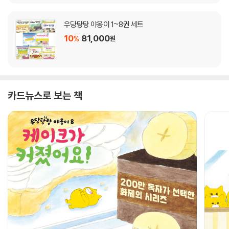
우당탕탕 야옹이 1~8권 세트
10
81,000
%
원
카드뉴스로 보는 책