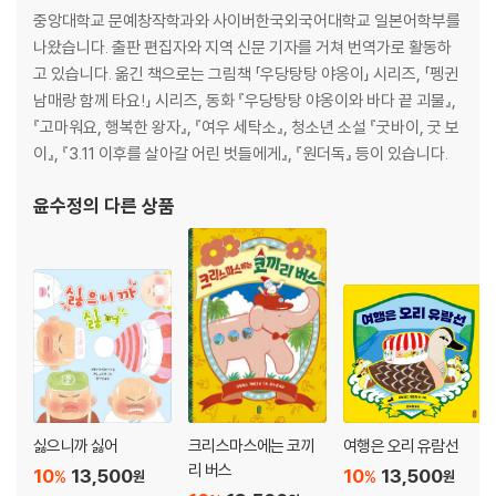
중앙대학교 문예창작학과와 사이버한국외국어대학교 일본어학부를
나왔습니다. 출판 편집자와 지역 신문 기자를 거쳐 번역가로 활동하
고 있습니다. 옮긴 책으로는 그림책 「우당탕탕 야옹이」 시리즈, 「펭귄
남매랑 함께 타요!」 시리즈, 동화 『우당탕탕 야옹이와 바다 끝 괴물』,
『고마워요, 행복한 왕자』, 『여우 세탁소』, 청소년 소설 『굿바이, 굿 보
이』, 『3.11 이후를 살아갈 어린 벗들에게』, 『원더독』 등이 있습니다.
윤수정
의 다른 상품
싫으니까 싫어
크리스마스에는 코끼
여행은 오리 유람선
리 버스
10
13,500
10
13,500
%
%
원
원