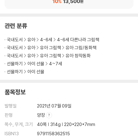
10
13,500
%
원
관련 분류
국내도서
유아
4-6세
4-6세 다른나라 그림책
국내도서
유아
유아 그림책
유아 그림/동화책
국내도서
유아
유아 그림책
유아 창작동화
선물하기
아이 선물
4~7세
선물하기
아이 선물
품목정보
발행일
2021년 07월 09일
판형
양장
쪽수, 무게, 크기
40쪽 | 314g | 220*220*7mm
ISBN13
9791158362515