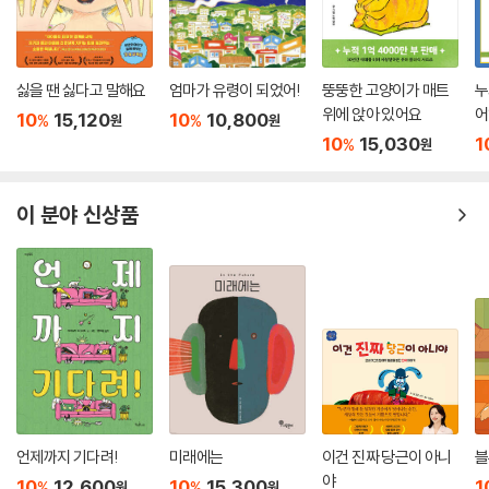
싫을 땐 싫다고 말해요
엄마가 유령이 되었어!
뚱뚱한 고양이가 매트
누
위에 앉아 있어요
어
10
15,120
10
10,800
%
%
원
원
10
15,030
1
%
원
이 분야 신상품
언제까지 기다려!
미래에는
이건 진짜 당근이 아니
블
야
10
12,600
10
15,300
1
%
%
원
원