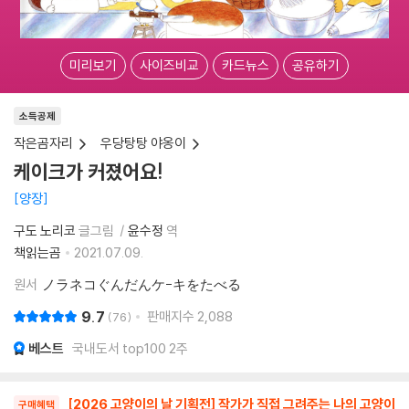
미리보기
사이즈비교
카드뉴스
공유하기
소득공제
작은곰자리
우당탕탕 야옹이
케이크가 커졌어요!
양장
구도 노리코
글그림
윤수정
역
책읽는곰
2021.07.09.
원서
ノラネコぐんだんケ-キをたべる
9.7
판매지수
2,088
76
베스트
국내도서 top100 2주
[2026 고양이의 날 기획전] 작가가 직접 그려주는 나의 고양이
구매혜택