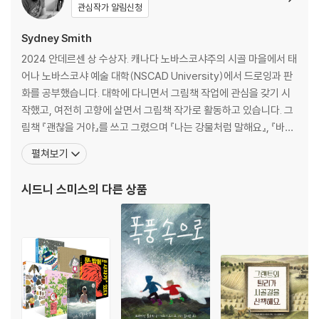
관심작가 알림신청
Sydney Smith
2024 안데르센 상 수상자. 캐나다 노바스코샤주의 시골 마을에서 태
어나 노바스코샤 예술 대학(NSCAD University)에서 드로잉과 판
화를 공부했습니다. 대학에 다니면서 그림책 작업에 관심을 갖기 시
작했고, 여전히 고향에 살면서 그림책 작가로 활동하고 있습니다. 그
림책 『괜찮을 거야』를 쓰고 그렸으며 『나는 강물처럼 말해요』, 『바닷
가 탄광 마을』, 『거리에 핀 꽃』을 비롯한 수많은 어린이책에 그림을
펼쳐보기
그렸습니다. 『거리에 핀 꽃』은 처음으로 작가의 이름을 세계에 알린
그림책으로 2015년 캐나다 총독 문학상을 수상하였고, 같은 해 뉴욕
시드니 스미스
의 다른 상품
타임스와 퍼블리셔스위클리 올해의 그림책