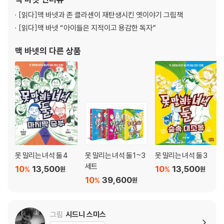
는 애플tv+의 애니메이션으로 제
[읽다]
맥 바넷과 존 클라센이 재탄생시킨 옛이야기 그림책
[읽다]
맥 바넷 “아이들은 지적이고 용감한 독자”
맥 바넷
의 다른 상품
못 말리는 녀석 둘 4
못 말리는 녀석 둘 1~3
못 말리는 녀석 둘 3
세트
10
13,500
10
13,500
%
%
원
원
10
39,600
%
원
그림
시드니 스미스