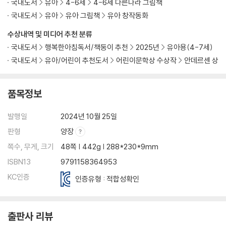
국내도서
유아
4-6세
4-6세 다른나라 그림책
국내도서
유아
유아 그림책
유아 창작동화
수상내역 및 미디어 추천 분류
국내도서
행복한아침독서/책둥이 추천
2025년
유아용(4-7세)
국내도서
유아/어린이 추천도서
어린이문학상 수상작
안데르센 상
품목정보
발행일
2024년 10월 25일
판형
양장
쪽수, 무게, 크기
48쪽 | 442g | 288*230*9mm
ISBN13
9791158364953
KC인증
인증유형 : 적합성확인
출판사 리뷰