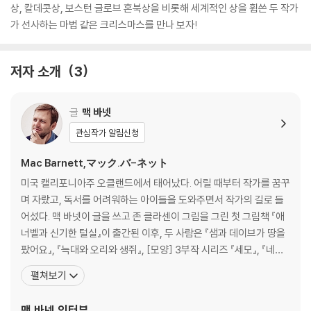
상, 칼데콧상, 보스턴 글로브 혼북상을 비롯해 세계적인 상을 휩쓴 두 작가
가 선사하는 마법 같은 크리스마스를 만나 보자!
저자 소개
3
글
맥 바넷
관심작가 알림신청
Mac Barnett,マック.バ-ネット
미국 캘리포니아주 오클랜드에서 태어났다. 어릴 때부터 작가를 꿈꾸
며 자랐고, 독서를 어려워하는 아이들을 도와주면서 작가의 길로 들
어섰다. 맥 바넷이 글을 쓰고 존 클라센이 그림을 그린 첫 그림책 『애
너벨과 신기한 털실』이 출간된 이후, 두 사람은 『샘과 데이브가 땅을
팠어요』, 『늑대와 오리와 생쥐』, [모양] 3부작 시리즈 『세모』, 『네
모』, 『동그라미』, 『트롤과 염소 삼 형제』 등 여러 그림책을 함께 만들
펼쳐보기
었다. 두 작가의 협업 그림책은 칼데콧상, 케이트 그린어웨이상, 보스
턴 글로브 혼북상 등 유수의 상을 받았고 이 중 [모양] 3부작 시리즈
맥 바넷
인터뷰