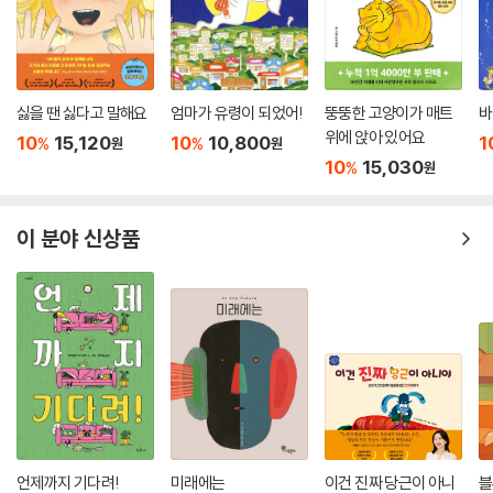
싫을 땐 싫다고 말해요
엄마가 유령이 되었어!
뚱뚱한 고양이가 매트
바
위에 앉아 있어요
10
15,120
10
10,800
1
%
%
원
원
10
15,030
%
원
이 분야 신상품