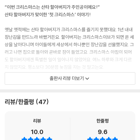
“이번 크리스마스는 산타 할아버지가 주인공이에요!”
산타 할아버지가 맞이한 ‘첫 크리스마스’ 이야기!
옛날 옛적에는 산타 할아버지가 크리스마스를 즐기지 못했대요. 1년 내내
장난감을 만드느라 바빴거든요. 할아버지는 크리스마스이브가 되면 온 세
상을 날아다니며 아이들에게 세상에서 하나뿐인 장난감을 선물했지요. 그
러고 나면 집으로 돌아와 곧바로 잠이 들었고요. 크리스마스 아침이 되어
도 할아버지에겐 특별한 일이 일어나지 않았어요. 여느 하루와 크게 다르
지 않았지요. 평소보다 30분쯤 늦잠을 자는 것 말고는요.
출판사 리뷰 더보기
북극 친구들은 단 한 번도 크리스마스를 온전히 즐기지 못한 산타 할아버
지가 몹시 마음에 걸렸어요. 그래서 다 함께 머리를 맞대고 산타 할아버지
를 기쁘게 할 특별한 계획을 세우지요. 오직 산타 할아버지만을 위해서요!
리뷰/한줄평
47
요정들은 잠에서 막 깨어난 산타 할아버지를 위해 맛있는 아침밥을 준비했
어요. 그리고 일하러 나서는 산타 할아버지를 멈춰 세워, 크리스마스트리
를 꾸며 보자 제안을 하지요.
리뷰
한줄평
10.0
9.6
“참 아름답구나!” 다 함께 꾸민 크리스마스트리를 가만히 올려다보던 할