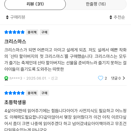
리스마스의 기적을 경험할 수 없었을지도 모르지요.
리뷰
31
한줄평
16
《산타 할아버지의 첫 크리스마스》는 우리가 당연한 듯 누려 온 많은 것들
구매리뷰
추천순
뒤에 숨은 많은 이들의 수고에 ‘산타’라는 이름을 붙여 줍니다. 그러고 보면
우리 주변에는 얼마나 많은 산타들이 있는지요. 이 책이 어린이들에게 그
많은 산타들을 떠올리고 그들의 수고에 감사하고 그들과 크리스마스의 기
종이책
구매
쁨을 함께 나눌 마음을 불러일으킬 수 있으면 좋겠습니다. 워싱턴 어빙의
크리스마스
말처럼 ‘크리스마스는 거실에는 환대의 불을, 마음에는 사랑의 불을 지피
크리스마스가 되면 어른이고 아이고 설레게 되죠. 저도 설레서 예쁜 작화
는 계절’이니까요.
의 '산타 할아버지의 첫 크리스마스'를 구매했습니다. 크리스마스는 모두
가 즐기는 축제인데 산타 할아버지는 선물을 준비하느라 즐기지 못하는 걸
우리 시대 젊은 그림책 거장
아이들이 즐기도록 도와주는 따뜻한
맥 바넷 × 시드니 스미스가 건네는 마법 같은 크리스마스!
h****3
2025.06.01.
신고
2
댓글
0
우리 시대의 젊은 그림책 거장, 맥 바넷과 시드니 스미스가 만났습니다. 두
종이책
구매
거장이 힘을 모아 함께 펼쳐낸 그림책은 그 자체만으로도 멋진 ‘크리스마
초등학생용
스 선물’이지요. 《산타 할아버지의 첫 크리스마스》는 한스 크리스티안 안
데르센상, 칼데콧상, 보스턴 글로브 혼북상을 비롯해 빼어난 그림책에 주
4살아이한테 읽어주기에는 힘듭니다아이가 사전지식도 필요하고 어느정
는 수많은 상을 받은 두 거장의 작품답게 기분 좋은 만족감을 안겨 주는 동
도 이해력도필요합니다같이앉아서 몇장 읽어줬다가 이건 아직 이르다싶
어서 좀더 크면 나중에 읽어주겠다 하고 넘어갔네요아이책이라고 무조건
시에 달콤한 당의로 감싼 메시지 또한 오래오래 묵직한 울림을 전합니다.