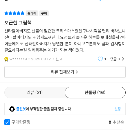
이브러리저널]
v*********6
2025.08.12.
신고
1
댓글
0
교과 연계
종이책
구매
국어 1-2-1 기분을 말해요
포근한 그림책
국어 1-2-8 느끼고 표현해요
국어(개정) 2-1-4 분위기를 살려 읽어요
산타할아버지도 선물이 필요한 크리스마스였겠구나시각을 달리 바라보니
국어(개정) 2-1-5 마음을 짐작해요
산타 할아버지도 귀엽게느껴진다.요정들과 즐거운 하루를 보내셨을까?아
이들에게도 산타할아버지가 당연한 분이 아니고그분께도 쉼과 감사함이
필요하다는걸 일깨워주는 계기가 되는 책이었다.
w******9
2025.08.12.
신고
1
댓글
0
리뷰 전체보기
리뷰
31
한줄평
16
클린봇
이 부적절한 글을 감지 중입니다.
설정
구매한줄평
추천순