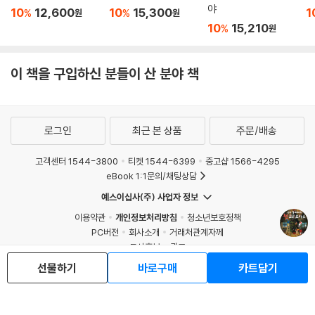
언제까지 기다려!
미래에는
이건 진짜 당근이 아니
블
야
10
12,600
10
15,300
1
%
%
원
원
10
15,210
%
원
이 책을 구입하신 분들이 산 분야 책
로그인
최근 본 상품
주문/배송
고객센터 1544-3800
티켓 1544-6399
중고샵 1566-4295
eBook 1:1문의/채팅상담
예스이십사(주) 사업자 정보
이용약관
개인정보처리방침
청소년보호정책
PC버전
회사소개
거래처관계자께
도서홍보
광고
선물하기
바로구매
카트담기
Copyright © YES24 Corp. All Rights Reserved.
MATOM6