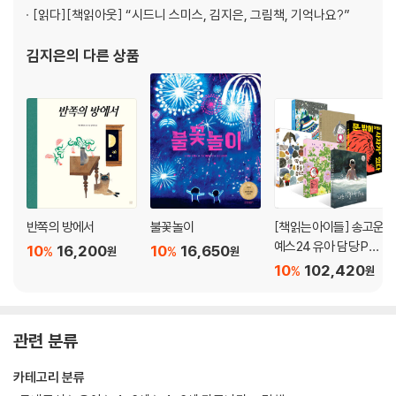
[읽다]
[책읽아웃] “시드니 스미스, 김지은, 그림책, 기억나요?”
김지은
의 다른 상품
반쪽의 방에서
불꽃놀이
[책읽는아이들] 송고운
예스24 유아 담당 PD
10
16,200
10
16,650
%
%
원
원
추천 유아 5~7세 세트
10
102,420
%
원
관련 분류
카테고리 분류