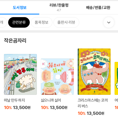
리뷰/한줄평
도서정보
배송/반품/교환
47
소개
관련분류
품목정보
출판사 리뷰
작은곰자리
떠날 만두 하지
싫으니까 싫어
크리스마스에는 코끼
여
리 버스
10
13,500
10
13,500
1
%
%
원
원
10
13,500
%
원