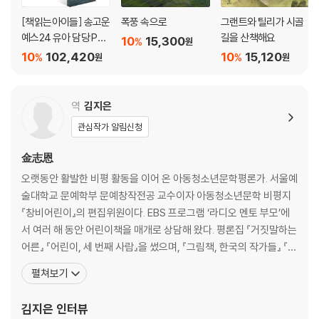
[책읽는아이들] 송고운
폭풍 속으로
그랜트와 틸리가 시골
예스24 유아 담당 PD
길을 산책해요
10
15,300
%
원
추천 유아 5~7세 세트
10
102,420
10
15,120
%
%
원
원
역
김지은
관심작가 알림신청
金志恩
오랫동안 활발한 비평 활동을 이어 온 아동청소년문학평론가. 서울예
술대학교 문예학부 문예창작전공 교수이자 아동청소년문학 비평지
『창비어린이』의 편집위원이다. EBS 프로그램 ‘라디오 멘토 부모’에
서 여러 해 동안 어린이책을 매개로 상담해 왔다. 평론집 『거짓말하는
어른』 『어린이, 세 번째 사람』을 썼으며, 『그림책, 한국의 작가들』 『이
토록 어여쁜 그림책』 『이토록 다정한 그림책』 등을 같이 썼다. 그래픽
펼쳐보기
노블 『왕자와 드레스메이커』 『너와 나의 빨강』, 그림책 『쿵쿵이와
나』 『인어를 믿나요?』 『괜찮을 거야』 『나는 강물처럼 말해요』 『사랑
김지은
인터뷰
사랑 사랑』 『도시에 물이 차올라요』