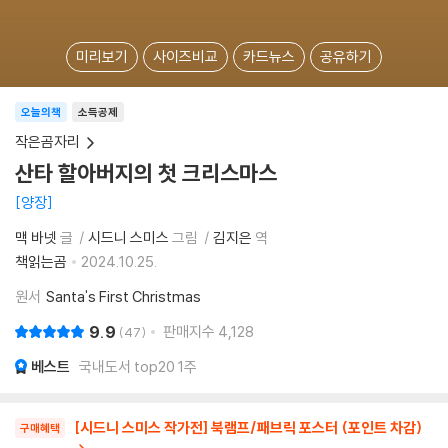
미리보기
사이즈비교
카드뉴스
공유하기
오늘의책
소득공제
작은곰자리
산타 할아버지의 첫 크리스마스
양장
맥 바넷
글
시드니 스미스
그림
김지은
역
책읽는곰
2024.10.25.
원서
Santa's First Christmas
9.9
판매지수
4,128
47
베스트
국내도서 top20 1주
[시드니 스미스 작가전] 북램프/패브릭 포스터 (포인트 차감)
구매혜택