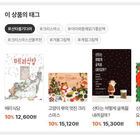
이 상품의 태그
#산타를기다려
#크리스마스
#아이와함께읽기좋은책
#크리스마스선물추천
#겨울그림책
#계절그림책
메리식당
고양이 루의 멋진 크리
산타는 어떻게 굴뚝을
산
스마스
내려갈까?
요
10
12,600
%
원
10
15,120
10
15,300
1
%
%
원
원