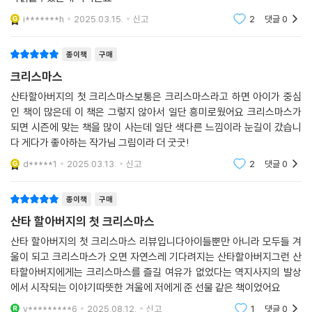
다읽을수있는게 아니군요
맥 바넷은 특유의 재치와 유머, 그리고 상상력을 더해 어린이와 어른 모두
i*******h
2025.03.15.
신고
2
댓글
0
에게 이전에 없던 크리스마스 이야기를 선물합니다. 북극곰이 문제 제기를
하기 전까지 산타 할아버지의 크리스마스에 대해 아무 생각도 없었던 요정
종이책
구매
들의 해맑음(?)이나 아이처럼 쿠키에 올릴 크림을 넘보는 산타 할아버지
크리스마스
의 천진함(?)은 보는 내내 입가에 웃음이 떠나지 않게 하지요. 더불어 우리
산타할아버지의 첫 크리스마스보통은 크리스마스라고 하면 아이가 중심
내면의 빛을 그리는 빛의 추적자, 시드니 스미스가 그림에 담은 환하고 따
인 책이 많은데 이 책은 그렇지 않아서 일단 흥미로웠어요 크리스마스가
뜻한 빛은 책을 읽는 독자의 마음까지도 빛으로 충만하게 만듭니다. 두 거
되면 시즌에 맞는 책을 많이 사는데 일단 색다른 느낌이라 눈길이 갔습니
장이 빚어낸 크리스마스의 기적이 우리 모두의 마음속에서 오래오래 계속
다 게다가 좋아하는 작가님 그림이라 더 굿굿!
되기를 바라 봅니다.
d*****1
2025.03.13.
신고
2
댓글
0
추천사
종이책
구매
“서로를 위하는 따스한 마음을 담은 크리스마스 이야기.”
_ [퍼블리셔스위
산타 할아버지의 첫 크리스마스
클리]
산타 할아버지의 첫 크리스마스 리뷰입니다아이들뿐만 아니라 모두들 겨
“타오르는 벽난로보다 따뜻하고, 우유와 쿠키보다 달콤한 책.”
_ [커커스
울이 되고 크리스마스가 오면 자연스레 기다려지는 산타할아버지그런 산
리뷰]
타할아버지에게는 크리스마스를 즐길 여유가 없었다는 역지사지의 발상
“다가오는 크리스마스를 무척이나 따뜻하게 만들어 줄 이야기.”
_ [스쿨라
에서 시작되는 이야기따뜻한 겨울에 저에게 준 선물 같은 책이었어요