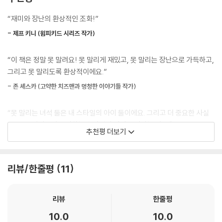
“재미와 장난의 환상적인 조화!”
- 제프 키니 (윔피키드 시리즈 작가)
“이 책은 정말 못 말려요! 못 말리게 재밌고, 못 말리는 장난으로 가득하고,
그리고 못 말리도록 환상적이에요.”
- 존 셰스카 (고약한 치즈맨과 멍청한 이야기들 작가)
“못 말리는 녀석 둘은 내 스타일의 아이 둘이에요. 그리고 더 중요한 사실
은, 요즘 아이들이 좋아하는 스타일의 아이 둘이라는 거죠."
추천평 더보기
- 애니 배로스 (아이비와 빈 시리즈 작가)
“장난, 우정, 예술 그리고 열정! 이 둘을 사랑하지 않을 이유가 뭘까요?”
리뷰/한줄평
11
- 사라 페니패커 (클레멘타인 시리즈 작가)
리뷰
한줄평
“여러분은 소가 되지 않아도, 소를 좋아하지 않아도, 또 소에 대해 잘 몰라
10.0
10.0
도, 못 말리는 녀석 둘을 사랑할 수 밖에 없을거예요.”