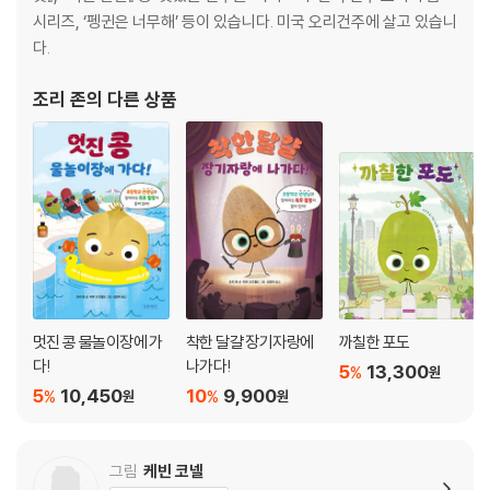
시리즈, ‘펭귄은 너무해’ 등이 있습니다. 미국 오리건주에 살고 있습니
다.
조리 존
의 다른 상품
멋진 콩 물놀이장에 가
착한 달걀 장기자랑에
까칠한 포도
다!
나가다!
5
13,300
%
원
5
10,450
10
9,900
%
%
원
원
그림
케빈 코넬