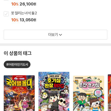
10
26,100
%
원
못 말리는 녀석 둘 2
10
13,050
%
원
더보기
이 상품의 태그
#어린이인기도서