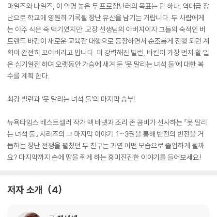
마일즈와 나일즈, 이 악명 높은 두 프로장난러의 목표는 단 하나. 역대급 장
난으로 학교에 영원히 기록될 장난 유산을 남기는 거랍니다. 두 사람에게
는 아주 식은 죽 먹기였지만. 교장 선생님의 아버지이자 그들의 숙적인 버
트랜드 바킨이 새로운 교육감 대행으로 등장하면서 순조롭게 진행 되던 계
획이 완전히 꼬여버리고 맙니다. 더 강력해진 빌런, 바킨이 가장 먼저 할 일
은 심기일전 하며 오랫동안 가슴에 새겨 둔 ‘못 말리는 녀석 둘’에 대한 복
수를 계획 한다.
최강 빌런과 ‘못 말리는 녀석 둘’의 마지막 승부!
뉴욕타임스 베스트셀러 작가 맥 바넷과 조리 존 콤비가 선사하는 『못 말리
는 녀석 둘』 시리즈의 그 마지막 이야기. 1~3권을 통해 반전의 반전을 거
듭하는 장난 전쟁을 펼쳤던 두 친구는 과연 어떤 모습으로 졸업하게 될까
요? 마지막까지 손에 땀을 쥐게 하는 흥미진진한 이야기를 들어보세요!
저자 소개
4