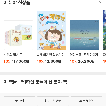
이 분야 신상품
초원의 집 세트
숙제 외계인 곽배기 2
명랑부표 : 조각이야기
다
10
117,000
10
12,600
10
25,200
1
%
%
%
원
원
원
이 책을 구입하신 분들이 산 분야 책
로그인
최근 본 상품
주문/배송