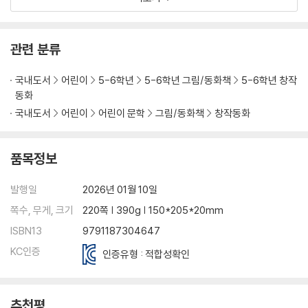
관련 분류
국내도서
어린이
5-6학년
5-6학년 그림/동화책
5-6학년 창작
동화
국내도서
어린이
어린이 문학
그림/동화책
창작동화
품목정보
발행일
2026년 01월 10일
쪽수, 무게, 크기
220쪽 | 390g | 150*205*20mm
ISBN13
9791187304647
KC인증
인증유형 : 적합성확인
추천평