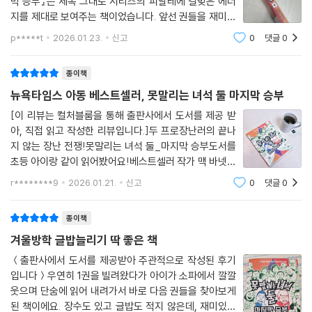
막 승부』는 제목 그대로 시리즈의 피날레에 걸맞은 에너
지를 제대로 보여주는 책이었습니다. 앞선 권들을 재미있
게 읽었다면, 이번 이야기는 “이래서 마지막 권이구나”라
p*****t
2026.01.23.
신고
0
댓글
0
는 말이 자연스럽게 나옵니다. 졸업을 앞둔 마일즈와 나일
즈가 어떤 장난으로 학교에 자신들의
종이책
뉴욕타임스 아동 베스트셀러, 못말리는 녀석 둘 마지막 승부
[이 리뷰는 컬처블룸을 통해 출판사에서 도서를 제공 받
아, 직접 읽고 작성한 리뷰입니다.]두 프로장난러의 끝나
지 않는 장난 전쟁!못말리는 녀석 둘_마지막 승부도서를
초등 아이랑 같이 읽어봤어요!베스트셀러 작가 맥 바넷과
조리 존의좋은 친구와 선한 웃음의 힘을 담은 도서!못말
r********9
2026.01.21.
신고
0
댓글
0
리는 녀석 둘의 주인공!마일즈와 나일즈는 어느덧 야니밸
리 과학문예학교의 졸업을 앞두고 있었어요마
종이책
겨울방학 글밥늘리기 딱 좋은 책
＜출판사에서 도서를 제공받아 주관적으로 작성된 후기
입니다＞우연히 1권을 빌려왔다가 아이가 소파에서 깔깔
웃으며 단숨에 읽어 내려가서 바로 다음 권들을 찾아보게
된 책이에요. 장수도 있고 글밥도 적지 않은데, 재미있다