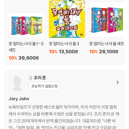
못 말리는 녀석 둘 1~3
못 말리는 녀석 둘 3
못 말리는 녀석 둘 세트
세트
10
13,500
10
26,100
%
%
원
원
10
39,600
%
원
글
조리 존
관심작가 알림신청
Jory John
뉴욕타임즈가 선정한 베스트셀러 작가이며, 미국 어린이 서점 협회
에서 수여하는 상을 비롯해 수많은 상을 받았습니다. 조리 존이 쓴 책
은 그간 20여개국에서 번역 출간되었습니다. 대표작으로 『나쁜 씨
앗』, 『착한 달걀』 등 ‘맛있는 친구들’ 시리즈와 ‘단짝 친구 오리와 곰’