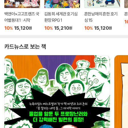
백앤아×고고프렌즈 국
김동희 세계관 호기심
흔한남매의 흔한 호기
흔
어별동대 1 : 시작
환장 RPG 1
심 15
1
10
15,120
10
15,210
10
15,120
%
%
%
원
원
원
카드뉴스로 보는 책