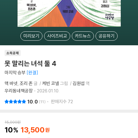
미리보기
사이즈비교
카드뉴스
공유하기
소득공제
못 말리는 녀석 둘 4
마지막 승부
완결
맥 바넷
조리 존
글
케빈 코넬
그림
김원섭
역
우리동네책공장
2026.01.10.
10.0
판매지수
72
11
15,000
원
10
13,500