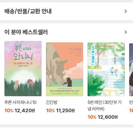
배송/반품/교환 안내
이 분야 베스트셀러
푸른 사자 와니니 10
긴긴밤
5번 레인 (30만 부 기
만
념 리커버)
10
12,420
10
11,250
1
%
%
원
원
10
12,600
%
원