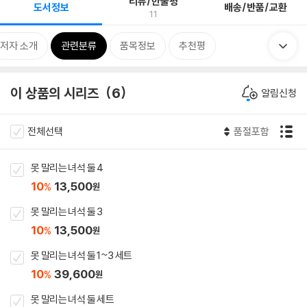
리뷰/한줄평
도서정보
배송/반품/교환
11
저자 소개
관련분류
품목정보
추천평
이 상품의 시리즈
6
알림신청
전체선택
품절포함
못 말리는 녀석 둘 4
10
13,500
%
원
못 말리는 녀석 둘 3
10
13,500
%
원
못 말리는 녀석 둘 1~3 세트
10
39,600
%
원
못 말리는 녀석 둘 세트