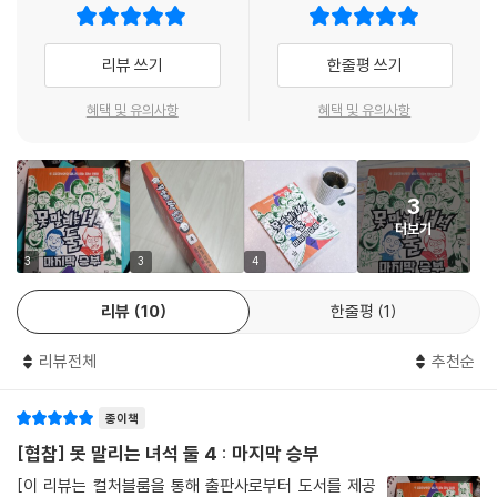
- 데이브 에거스 (눈과 보이지 않는 작가)
리뷰 쓰기
한줄평 쓰기
“배꼽 빠지게 웃기네요.”
혜택 및 유의사항
혜택 및 유의사항
- 데브 필키 (빰빠라밤! 빤스맨 시리즈 작가)
"고전 연극과 철학적 개념에 대한 언급으로 가득 찬 이 책은 기분 좋은 웃음
3
을 찾는 사람들에게 기쁨이 될 것입니다.“
더보기
- 키커스
3
3
4
"빠른 속도와 웃음소리가 가득한 이 책은 다양한 독자들에게 어필할 것입
리뷰
10
한줄평
1
니다. 조리 존의 유머러스한 삽화는 시각적 스토리텔링으로 팬들을 끌어들
일 뿐만 아니라 독자들에게 책에 더 쉽게 접근할 수 있게 해줍니다.“
리뷰전체
추천순
- 스쿨 라이브러리 저널
종이책
"풍부한 유머, 기발한 캐릭터, 환상적이고 과장된 장난기가 가득한 이 재미
[협참] 못 말리는 녀석 둘 4 : 마지막 승부
있고 즐거운 책은 특히 윔피 키드를 좋아하는 팬들에게 어필할 것입니다.“
[이 리뷰는 컬처블룸을 통해 출판사로부터 도서를 제공