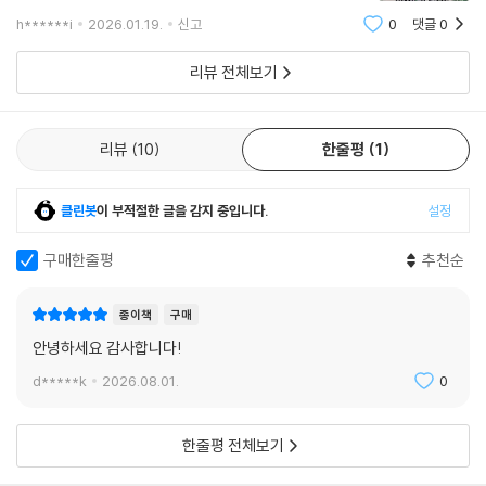
는 이유 하나로 끝까지 읽어내는 모습이 인상 깊었어요.
h******i
2026.01.19.
신고
0
댓글
0
웃음 가득한 이야기 속에 친구 관계와 학교생활의 감정들
이 자연스럽게 담겨 있어 엄마 입장에서도 공
리뷰 전체보기
리뷰
10
한줄평
1
클린봇
이 부적절한 글을 감지 중입니다.
설정
구매한줄평
추천순
종이책
구매
안녕하세요 감사합니다!
d*****k
2026.08.01.
0
한줄평 전체보기