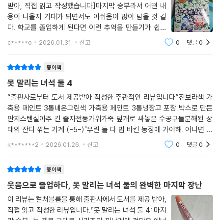
- 북리스트
받아, 직접 읽고 작성했습니다]마지막 승부라서 어떤 내
용이 나올지 기대가 되면서도 아쉬움이 많이 남을 것 같
다. 학교를 졸업하게 된다면 이런 추억을 만들기가 쉽지
"바넷과 존은 완벽한 코믹 하모니를 이루고 있으며, 엄청난 웃음과 재치 있
않다는 것을 알기 때문이다. 누구나 학창시절을 거치지만
는 농담으로 이야기를 채웠습니다."
c*****o
2026.01.31.
신고
0
댓글
0
한번 지나고 나면 다시 돌아가는 것은 불가능하다. 다만
- 퍼블리셔스 위클리
기억을 소환할 수 있을 뿐이다. 그런 기억마저
종이책
못 말리는 녀석 둘 4
“출판사로부터 도서 제공받아 작성한 주관적인 리뷰입니다” 진보라색 가
축용 페인트 3통네온그린색 가축용 페인트 3통냉장고 포장 박스로 만든
판지스텐실아주 긴 줄자전동가위가죽 덮개로 싸놓은 수공구들분해된 상
태의 잔디 깎는 기계 (-5-)"우린 둘 다 밥 바킨 농장에 가야해. 아니면 작
전 :첫 접촉은 실패야.이건 두 사람이 같이 해야 하는 일이야. 게다가 우리
k*******2
2026.01.26.
신고
0
댓글
0
둘다 잔디 깎는 기
종이책
웃음으로 졸업하다, 못 말리는 녀석 둘의 완벽한 마지막 장난
이 리뷰는 컬처블룸을 통해 출판사에서 도서를 제공 받아,
직접 읽고 작성한 리뷰입니다.『못 말리는 녀석 둘 4: 마지