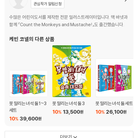
관심작가 알림신청
수많은 어린이도서를 제작한 전문 일러스트레이터입니다. 맥 바넷과
함께 『Count the Monkeys and Mustache!』도 출간했습니다.
케빈 코넬
의 다른 상품
못 말리는 녀석 둘 1~3
못 말리는 녀석 둘 3
못 말리는 녀석 둘 세트
세트
10
13,500
10
26,100
%
%
원
원
10
39,600
%
원
더보기