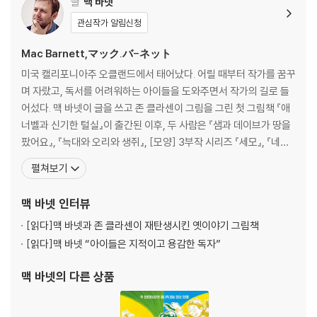
글
맥 바넷
관심작가 알림신청
Mac Barnett,マック.バ-ネット
미국 캘리포니아주 오클랜드에서 태어났다. 어릴 때부터 작가를 꿈꾸
며 자랐고, 독서를 어려워하는 아이들을 도와주면서 작가의 길로 들
어섰다. 맥 바넷이 글을 쓰고 존 클라센이 그림을 그린 첫 그림책 『애
너벨과 신기한 털실』이 출간된 이후, 두 사람은 『샘과 데이브가 땅을
팠어요』, 『늑대와 오리와 생쥐』, [모양] 3부작 시리즈 『세모』, 『네
모』, 『동그라미』, 『트롤과 염소 삼 형제』 등 여러 그림책을 함께 만들
펼쳐보기
었다. 두 작가의 협업 그림책은 칼데콧상, 케이트 그린어웨이상, 보스
턴 글로브 혼북상 등 유수의 상을 받았고 이 중 [모양] 3부작 시리즈
맥 바넷
인터뷰
는 애플tv+의 애니메이션으로 제
[읽다]
맥 바넷과 존 클라센이 재탄생시킨 옛이야기 그림책
[읽다]
맥 바넷 “아이들은 지적이고 용감한 독자”
맥 바넷
의 다른 상품