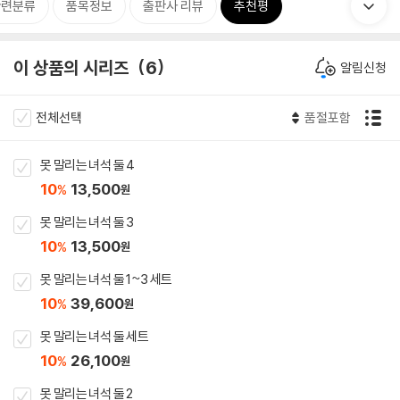
관련분류
품목정보
출판사 리뷰
추천평
이 상품의 시리즈
6
알림신청
전체선택
품절포함
못 말리는 녀석 둘 4
10
13,500
%
원
못 말리는 녀석 둘 3
10
13,500
%
원
못 말리는 녀석 둘 1~3 세트
10
39,600
%
원
못 말리는 녀석 둘 세트
10
26,100
%
원
못 말리는 녀석 둘 2