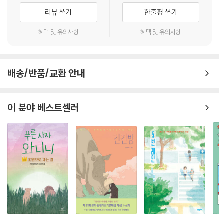
-3권
리뷰 쓰기
한줄평 쓰기
“드디어 방학이닷!”
“배꼽 빠지게 웃기네요.”
소가 가득한 시골 동네인 야니밸리에 여름이 찾아왔어요. 물론 야니밸리
혜택 및 유의사항
혜택 및 유의사항
- 데브 필키 (빰빠라밤! 빤스맨 시리즈 작가)
과학문예학교도 여름방학을 맞았어요. 하지만 프로장난러인 마일즈와 나
일즈, 못 말리는 녀석 둘에게는 여름방학이 없어요.
방학을 맞아 마을 외곽의 숲속에서는 ‘야니밸리 고함 지르기와 팔굽혀펴기
"고전 연극과 철학적 개념에 대한 언급으로 가득 찬 이 책은 기분 좋은 웃음
캠프’가 한창이에요. 캠프에서는 소문난 말썽꾸러기 조시 바킨이 두 쌍둥
배송/반품/교환 안내
을 찾는 사람들에게 기쁨이 될 것입니다.“
이와 함께 파파 중대를 만들었어요. 이 소식을 들은 프로장난러 두 사람이
- 커커스
보고만 있지 않겠죠? 그렇게 깃발을 차지하기 위한 파파 중대와 못 말리는
이 분야 베스트셀러
녀석 둘의 숲속 전쟁이 본격적으로 시작됩니다.
"빠른 속도와 웃음소리가 가득한 이 책은 다양한 독자들에게 어필할 것입
이번 전쟁은 날카로운 두뇌와 단단한 주먹의 대결이에요. 프로장난러라면
니다. 조리 존의 유머러스한 삽화는 시각적 스토리텔링으로 팬들을 끌어들
모두 아는 것처럼, 진정한 전쟁의 기술은 아무도 다치지 않고 단 한 번의 상
일 뿐만 아니라 독자들에게 책에 더 쉽게 접근할 수 있게 해줍니다.“
처도 없이 승리하는 것이랍니다. 과연 마지막에 웃는 승자는 누구일까요?
- 스쿨 라이브러리 저널
뉴욕타임스 베스트셀러 작가 맥 바넷과 조리 존 콤비가 선사하는 『못 말리
는 녀석 둘』 그 세 번째 이야기. 웃음 속에 숨어 있는 두 소년의 우정과 성장
이야기를 함께 만나보세요!
"풍부한 유머, 기발한 캐릭터, 환상적이고 과장된 장난기가 가득한 이 재미
있고 즐거운 책은 특히 윔피 키드를 좋아하는 팬들에게 어필할 것입니다.“
"바넷과 존은 완벽한 코믹 하모니를 이루고 있으며, 엄청난 웃음과 재치 있