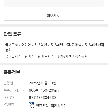
더보기
관련 분류
국내도서
어린이
5-6학년
5-6학년 그림/동화책
5-6학년 창작
동화
국내도서
어린이
어린이 문학
그림/동화책
창작동화
품목정보
발행일
2025년 10월 30일
쪽수, 무게, 크기
660쪽 | 150*205mm
ISBN13
9791187304630
KC인증
인증유형 : 적합성확인