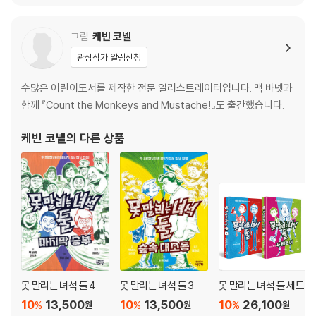
그림
케빈 코넬
관심작가 알림신청
수많은 어린이도서를 제작한 전문 일러스트레이터입니다. 맥 바넷과
함께 『Count the Monkeys and Mustache!』도 출간했습니다.
케빈 코넬
의 다른 상품
못 말리는 녀석 둘 4
못 말리는 녀석 둘 3
못 말리는 녀석 둘 세트
10
13,500
10
13,500
10
26,100
%
%
%
원
원
원