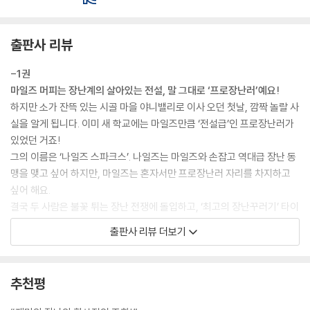
출판사 리뷰
-1권
마일즈 머피는 장난계의 살아있는 전설, 말 그대로 ‘프로장난러’예요!
하지만 소가 잔뜩 있는 시골 마을 야니밸리로 이사 오던 첫날, 깜짝 놀랄 사
실을 알게 됩니다. 이미 새 학교에는 마일즈만큼 ‘전설급’인 프로장난러가
있었던 거죠!
그의 이름은 ‘나일즈 스파크스’. 나일즈는 마일즈와 손잡고 역대급 장난 동
맹을 맺고 싶어 하지만, 마일즈는 혼자서만 프로장난러 자리를 차지하고
싶어 해요.
결국 두 사람은 불꽃 튀는 장난 전쟁에 돌입하고, ‘최고의 장난꾸러기’ 타이
틀을 두고 치열한 대결을 벌이게 되죠.
출판사 리뷰 더보기
이 장난 대결의 승자는 누구일까요? 마일즈 머피는 야니밸리에서도 프로
장난러로 전설이 될 수 있을까요?
소 방귀 냄새 물씬 풍기는 야니밸리에서 펼쳐지는 마일즈와 나일즈의 대
추천평
난장판 장난 소동!
웃음 속에 숨어 있는 두 소년의 우정과 성장 이야기를 함께 만나보세요!