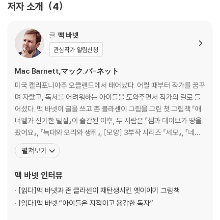
시작을 알린다.
저자 소개
4
글
맥 바넷
관심작가 알림신청
Mac Barnett,マック.バ-ネット
미국 캘리포니아주 오클랜드에서 태어났다. 어릴 때부터 작가를 꿈꾸
며 자랐고, 독서를 어려워하는 아이들을 도와주면서 작가의 길로 들
어섰다. 맥 바넷이 글을 쓰고 존 클라센이 그림을 그린 첫 그림책 『애
너벨과 신기한 털실』이 출간된 이후, 두 사람은 『샘과 데이브가 땅을
팠어요』, 『늑대와 오리와 생쥐』, [모양] 3부작 시리즈 『세모』, 『네
모』, 『동그라미』, 『트롤과 염소 삼 형제』 등 여러 그림책을 함께 만들
펼쳐보기
었다. 두 작가의 협업 그림책은 칼데콧상, 케이트 그린어웨이상, 보스
턴 글로브 혼북상 등 유수의 상을 받았고 이 중 [모양] 3부작 시리즈
맥 바넷
인터뷰
는 애플tv+의 애니메이션으로 제
[읽다]
맥 바넷과 존 클라센이 재탄생시킨 옛이야기 그림책
[읽다]
맥 바넷 “아이들은 지적이고 용감한 독자”