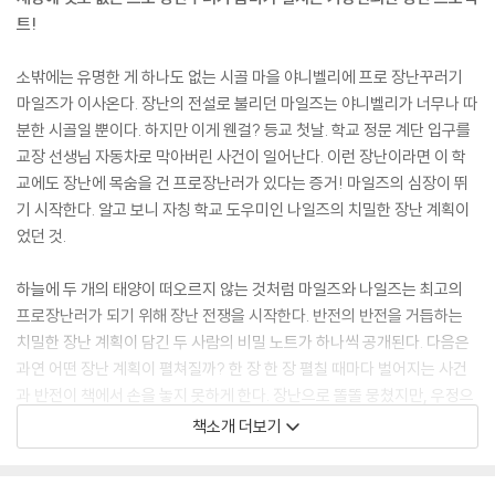
트!
소밖에는 유명한 게 하나도 없는 시골 마을 야니벨리에 프로 장난꾸러기
마일즈가 이사온다. 장난의 전설로 불리던 마일즈는 야니벨리가 너무나 따
분한 시골일 뿐이다. 하지만 이게 웬걸? 등교 첫날. 학교 정문 계단 입구를
교장 선생님 자동차로 막아버린 사건이 일어난다. 이런 장난이라면 이 학
교에도 장난에 목숨을 건 프로장난러가 있다는 증거! 마일즈의 심장이 뛰
기 시작한다. 알고 보니 자칭 학교 도우미인 나일즈의 치밀한 장난 계획이
었던 것.
하늘에 두 개의 태양이 떠오르지 않는 것처럼 마일즈와 나일즈는 최고의
프로장난러가 되기 위해 장난 전쟁을 시작한다. 반전의 반전을 거듭하는
치밀한 장난 계획이 담긴 두 사람의 비밀 노트가 하나씩 공개된다. 다음은
과연 어떤 장난 계획이 펼쳐질까? 한 장 한 장 펼칠 때마다 벌어지는 사건
과 반전이 책에서 손을 놓지 못하게 한다. 장난으로 똘똘 뭉쳤지만, 우정으
로 가득한 둘만의 장난 계획 노트는 이제 다음 프로장난러를 기다린다. 세
책소개 더보기
계적인 베스트셀러 작가 맥 바넷과 조리 존이 그리는 황당한 이야기와 익
살스런 모습을 그대로 재현한 케빈 코넬의 그림으로 또 하나의 명작 탄생