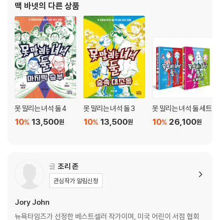
맥 바넷
의 다른 상품
못 말리는 녀석 둘 4
못 말리는 녀석 둘 3
못 말리는 녀석 둘 세트
10
13,500
10
13,500
10
26,100
%
%
%
원
원
원
글
조리 존
관심작가 알림신청
Jory John
뉴욕타임즈가 선정한 베스트셀러 작가이며, 미국 어린이 서점 협회