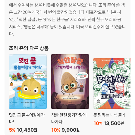
에서 수여하는 상을 비롯해 수많은 상을 받았습니다. 조리 존이 쓴 책
은 그간 20여개국에서 번역 출간되었습니다. 대표작으로 『나쁜 씨
앗』, 『착한 달걀』 등 ‘맛있는 친구들’ 시리즈와 ‘단짝 친구 오리와 곰’
시리즈, ‘펭귄은 너무해’ 등이 있습니다. 미국 오리건주에 살고 있습니
다.
조리 존
의 다른 상품
멋진 콩 물놀이장에 가
착한 달걀 장기자랑에
못 말리는 녀석 둘 4
다!
나가다!
10
13,500
%
원
5
10,450
10
9,900
%
%
원
원