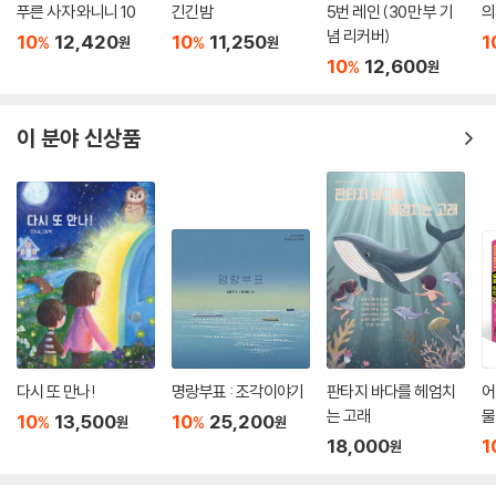
푸른 사자 와니니 10
긴긴밤
5번 레인 (30만 부 기
의
는 농담으로 이야기를 채웠습니다."
념 리커버)
10
12,420
10
11,250
1
%
%
원
원
- 퍼블리셔스 위클리
10
12,600
%
원
이 분야 신상품
다시 또 만나!
명랑부표 : 조각이야기
판타지 바다를 헤엄치
어
는 고래
물
10
13,500
10
25,200
%
%
원
원
18,000
1
원