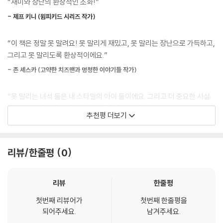
“재미와 장난의 환상적인 조화!”
- 제프 키니 (윔피키드 시리즈 작가)
-2권
세상에 셋도 없는 프로 장난꾸러기 콤비가 펼치는 기상천외한 장난 프로젝
“이 책은 정말 못 말려요! 못 말리게 재밌고, 못 말리는 장난으로 가득하고,
트 2권!
그리고 못 말리도록 환상적이에요.”
그런데, 이번엔 둘이 아니라 셋이 되어 돌아왔다.
마일즈와 나일즈. 못 말리는 두 프로장난러는 거의 매일 야니밸리 과학문
- 존 셰스카 (고약한 치즈맨과 멍청한 이야기들 작가)
예학교를 뒤집어 놓고 있어요. 지독한 발냄새를 풍기는 치즈 한 덩어리, 물
에 녹는 실 하나만으로도 상상하지 못할 장난 계획을 펼친답니다.
“못 말리는 녀석 둘은 내 스타일의 아이 둘이에요. 그리고 더 중요한 사실
그러던 어느 날. 학교 사진 찍는 날에 역대급 사건이 일어나고 말았어요. 장
은, 요즘 아이들이 좋아하는 스타일의 아이 둘이라는 거죠."
추천평 더보기
난이 너무 지나쳐서였을까요? 결국 바킨 교장 선생님까지 해고당하는 엄
- 애니 배로스 (아이비와 빈 시리즈 작가)
청난 일이 벌어지고 맙니다. 그런데 더 기가 막힌 사실은, 새로운 교장 선생
님으로 전 교장 선생님인 바킨 교장 선생님의 아버지가 온 거예요.
“장난, 우정, 예술 그리고 열정! 이 둘을 사랑하지 않을 이유가 뭘까요?”
리뷰/한줄평
0
더더더 엄격한 새로운 바킨 교장 선생님의 등장! 이때부터 못 말리는 장난
계획은 모두 물거품이 되어 버리고 만답니다. 이대로 ‘못 말리는 녀석 둘’의
- 사라 페니패커 (클레멘타인 시리즈 작가)
장난 계획은 멈추게 되는 걸까요? 두 사람은 어떻게 이 위기를 극복할 수
리뷰
한줄평
있을까요? 두 배로 더 커진 장난 계획에 여러분의 아이디어를 더해 보세요
“여러분은 소가 되지 않아도, 소를 좋아하지 않아도, 또 소에 대해 잘 몰라
~!
첫번째 리뷰어가
첫번째 한줄평을
도, 못 말리는 녀석 둘을 사랑할 수 밖에 없을거예요.”
되어주세요.
남겨주세요.
- 데이브 에거스 (눈과 보이지 않는 작가)