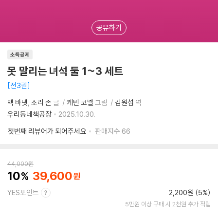
공유하기
소득공제
못 말리는 녀석 둘 1~3 세트
전3권
맥 바넷
조리 존
글
케빈 코넬
그림
김원섭
역
우리동네책공장
2025.10.30.
첫번째 리뷰어가 되어주세요
판매지수
66
44,000
원
10
39,600
YES포인트
2,200원 (5%)
5만원 이상 구매 시 2천원 추가 적립