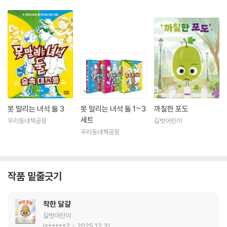
못 말리는 녀석 둘 3
못 말리는 녀석 둘 1~3
까칠한 포도
세트
우리동네책공장
길벗어린이
우리동네책공장
작품 밑줄긋기
착한 달걀
길벗어린이
l******2
2025.12.31.