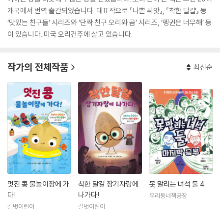
개국에서 번역 출간되었습니다. 대표작으로 『나쁜 씨앗』, 『착한 달걀』 등
‘맛있는 친구들’ 시리즈와 ‘단짝 친구 오리와 곰’ 시리즈, ‘펭귄은 너무해’ 등
이 있습니다. 미국 오리건주에 살고 있습니다.
작가의 전체작품
최신순
멋진 콩 물놀이장에 가
착한 달걀 장기자랑에
못 말리는 녀석 둘 4
다!
나가다!
우리동네책공장
길벗어린이
길벗어린이