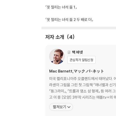
『못 말리는 녀석 둘 1』
『못 말리는 녀석 둘 2 두 배로 더』
저자 소개
4
글
맥 바넷
관심작가 알림신청
Mac Barnett,マック.バ-ネット
미국 캘리포니아주 오클랜드에서 태어났다. 어
라센이 그림을 그린 첫 그림책 『애너벨과 신기한 
『동그라미』, 『트롤과 염소 삼 형제』 등 여
고 이 중 [모양] 3부작 시리즈는 애플tv+의
펼쳐보기