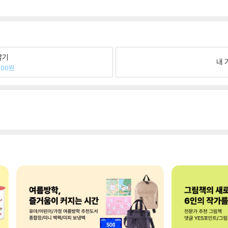
팔기
내 
500원