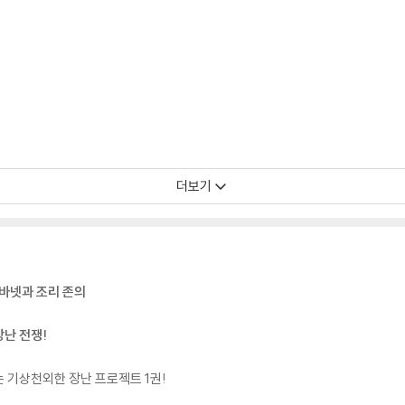
더보기
 바넷과 조리 존의
난 전쟁!
 기상천외한 장난 프로젝트 1권!