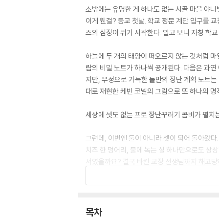
소밖에는 유명한 게 하나도 없는 시골 마을 야
이게 웬걸? 등교 첫날. 학교 정문 계단 입구를
즈의 심장이 뛰기 시작한다. 알고 보니 자칭 학
하늘에 두 개의 태양이 떠오르지 않는 것처럼 마
람의 비밀 노트가 하나씩 공개된다. 다음은 과연 
지만, 우정으로 가득한 둘만의 장난 계획 노트는
대로 재현한 케빈 코넬의 그림으로 또 하나의 명
세상에 셋도 없는 프로 장난꾸러기 콤비가 펼치는
그런데, 이번엔 둘이 아니라 셋이 되어 돌아왔다
치즈 한 덩어리, 물에 녹는 실 하나만으로도 상상
서였을까요? 결국 바킨 교장 선생님까지 해고당하
아버지가 온 거예요. 더더더 엄격한 새로운 바킨 
획은 멈추게 되는 걸까요? 두 사람은 어떻게 이 
목차