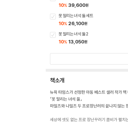
10
39,600
%
원
못 말리는 녀석 둘 세트
10
26,100
%
원
못 말리는 녀석 둘 2
10
13,050
%
원
책소개
뉴욕 타임스가 선정한 아동 베스트 셀러 작가 맥
『못 말리는 녀석 둘』
마일즈와 나일즈 두 프로장난러의 끝나지 않는 장
세상에 셋도 없는 프로 장난꾸러기 콤비가 펼치는