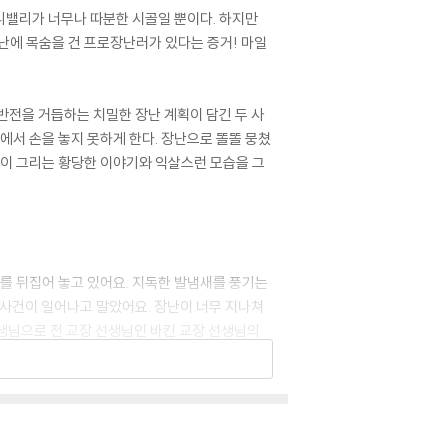
니밸리가 너무나 따분한 시골일 뿐이다. 하지만
장난에 목숨을 건 프로장난러가 있다는 증거! 마일
반전을 거듭하는 치밀한 장난 계획이 담긴 두 사
책에서 손을 놓지 못하게 한다. 장난으로 똘똘 뭉쳤
존이 그리는 황당한 이야기와 익살스런 모습을 그
교를 뒤집어 놓고 있어요. 지독한 발냄새를 풍기는
급 사건이 일어나고 말았어요. 장난이 너무 지나쳐
선생님으로 전 교장 선생님인 바킨 교장 선생님의
만답니다. 이대로 ‘못 말리는 녀석 둘’의 장난 계
더해 보세요~!