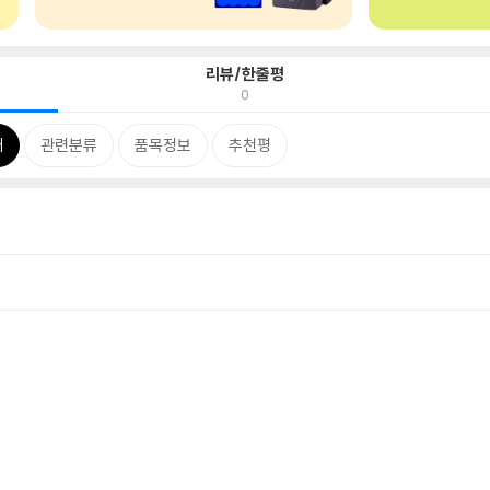
리뷰/한줄평
0
개
관련분류
품목정보
추천평