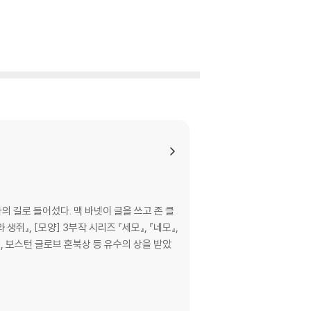
 길로 들어섰다. 맥 바넷이 글을 쓰고 존 클
쥐』, [모양] 3부작 시리즈 『세모』, 『네모』,
, 보스턴 글로브 혼북상 등 유수의 상을 받았