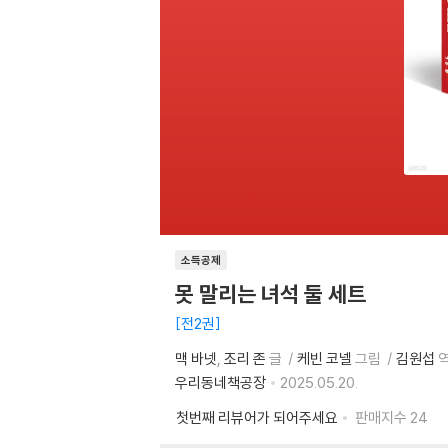
소득공제
못 말리는 녀석 둘 세트
전2권
맥 바넷
조리 존
글
케빈 코넬
그림
김원섭
우리동네책공장
2025.05.20.
첫번째 리뷰어가 되어주세요
판매지수
24