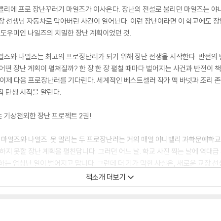
니밸리에 프로 장난꾸러기 마일즈가 이사온다. 장난의 전설로 불리던 마일즈는 야
 교장 선생님 자동차로 막아버린 사건이 일어난다. 이런 장난이라면 이 학교에도 
교 도우미인 나일즈의 치밀한 장난 계획이었던 것.
일즈와 나일즈는 최고의 프로장난러가 되기 위해 장난 전쟁을 시작한다. 반전의 
어떤 장난 계획이 펼쳐질까? 한 장 한 장 펼칠 때마다 벌어지는 사건과 반전이 
 이제 다음 프로장난러를 기다린다. 세계적인 베스트셀러 작가 맥 바넷과 조리 
작 탄생 시작을 알린다.
 기상천외한 장난 프로젝트 2권!
. 마일즈와 나일즈. 못 말리는 두 프로장난러는 거의 매일 야니밸리 과학문예학
하지 못할 장난 계획을 펼친답니다. 그러던 어느 날. 학교 사진 찍는 날에 역대
는 엄청난 일이 벌어지고 맙니다. 그런데 더 기가 막힌 사실은, 새로운 교장 
교장 선생님의 등장! 이때부터 못 말리는 장난 계획은 모두 물거품이 되어 버리고 
책소개 더보기
위기를 극복할 수 있을까요? 두 배로 더 커진 장난 계획에 여러분의 아이디어를 