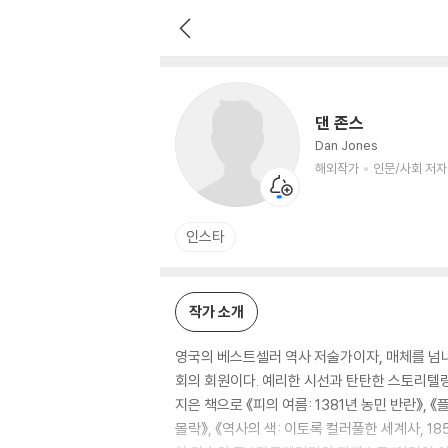
댄 존스
해외작가
인문/사회 저자
댄 존스
Dan Jones
해외작가
인문/사회 저자
인스타
작가 소개
영국의 베스트셀러 역사 저술가이자, 매체를 
회의 회원이다. 예리한 시선과 탄탄한 스토리텔
지은 책으로 《피의 여름: 1381년 농민 반란》,
몰락》, 《역사의 색: 이토록 컬러풀한 세계사, 1