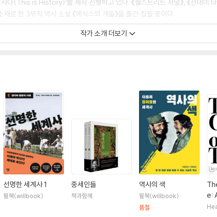
(This is History)’를 제작·진행하고 있다. 《월스트리트 저널》, 《선데이
재로 한 3부작 역사 소설 《에식스의 개들》을 출간·집필 중이다.
작가 소개 더보기
선명한 세계사 1
중세인들
역사의 색
Th
e: 
윌북(willbook)
책과함께
윌북(willbook)
f t
Hea
품절
19