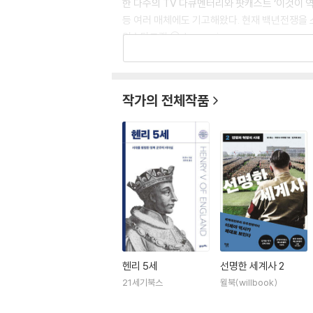
한 다수의 TV 다큐멘터리와 팟캐스트 ‘이것이 역사다
등 여러 매체에도 기고해왔다. 현재 백년전쟁을 소
인스타그램 @d_a_n_jones
작가의 전체작품
헨리 5세
선명한 세계사 2
21세기북스
윌북(willbook)