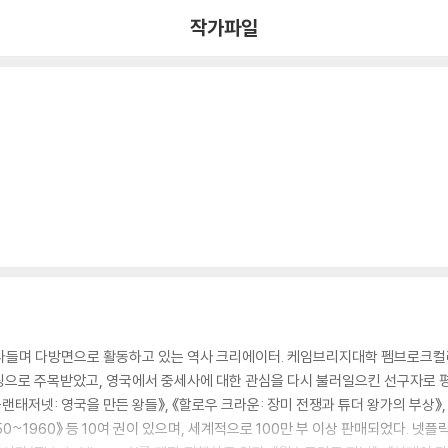
작가파일
넘나들며 다방면으로 활동하고 있는 역사 크리에이터. 케임브리지대학 펨브로크컬
링으로 주목받았고, 영국에서 중세사에 대한 관심을 다시 불러일으킨 선구자로 
 《플랜태저넷: 영국을 만든 왕들》, 《할로우 크라운: 장미 전쟁과 튜더 왕가의 부상
850~1960》 등 10여 권이 있으며, 세계적으로 100만 부 이상 판매되었다. 넷