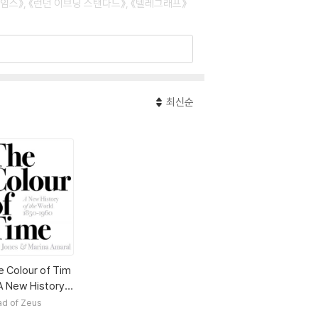
 타임스》, 《런던 이브닝 스탠다드》, 《텔레그래프》
최신순
e Colour of Tim
A New History o
he World, 1850-
d of Zeus
60