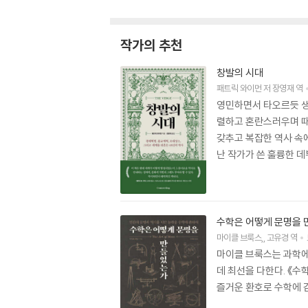
작가의 추천
창발의 시대
패트릭 와이먼
저
장영재
역
영민하면서 타오르듯 생
렬하고 혼란스러우며 때
갖추고 복잡한 역사 속
난 작가가 쓴 훌륭한 데
수학은 어떻게 문명을
마이클 브룩스
,
고유경
역
마이클 브룩스는 과학에
데 최선을 다한다. 《
즐거운 환호로 수학에 감