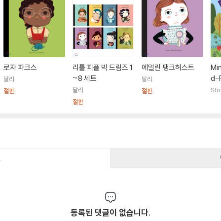
로자 파크스
리틀 피플 빅 드림즈 1
에멀린 팽크허스트
Min
~8 세트
d-F
달리
달리
nd 
달리
Sto
절판
절판
tie
절판
eal
건
등록된 댓글이 없습니다.