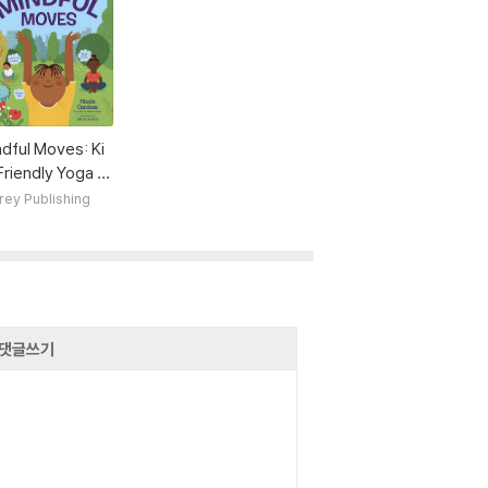
dful Moves: Ki
riendly Yoga a
Peaceful Activi
rey Publishing
s for a Happy, H
thy You
댓글쓰기