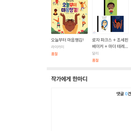
오늘부터 마음챙김!
로자 파크스 + 조세핀
베이커 + 마더 테레사
라이카미
세트
달리
품절
품절
작가에게 한마디
댓글
0