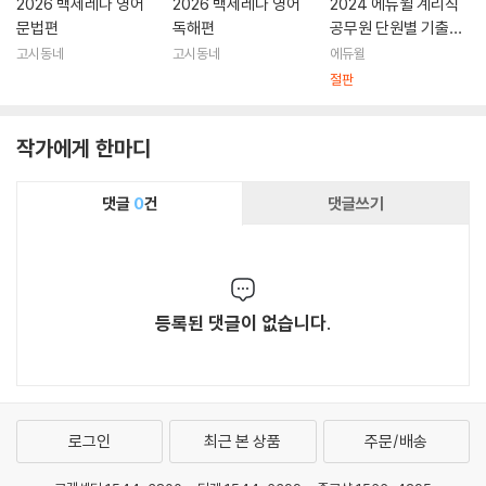
2026 백세레나 영어
2026 백세레나 영어
2024 에듀윌 계리직
문법편
독해편
공무원 단원별 기출&
예상 문제집 컴퓨터일
고시동네
고시동네
에듀윌
반·기초영어
절판
작가에게 한마디
댓글
0
건
댓글쓰기
등록된 댓글이 없습니다.
로그인
최근 본 상품
주문/배송