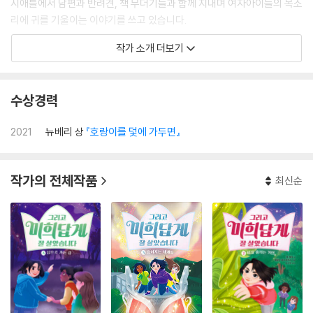
시애틀에서 남편과 반려견, 책 무더기들과 함께 지내며 여자아이들의 목소
리에 귀를 기울이는 이야기를 쓰고 있습니다.
작가 소개 더보기
데뷔작 『깨지기 쉬운 것들의 과학』은 ‘달걀 떨어뜨리기 대회’라는 소재와
‘과학 일지’ 형식을 통해, 가족 간에 금이 간 곳을 고치고 쉽지 않은 우정을
시험하며 희망과 사랑, 기적을 발견하는 실험에 관한 이야기이다. 한국인
수상경력
할머니가 해주신 이야기를 쓴 『호랑이를 덫에 가두면 When You Trap a
Tiger』으로 뉴베리상을 탔다. 1998년 아메리카 북어워드 수상작 『종군위
2021
뉴베리 상
『호랑이를 덫에 가두면』
안부』의 작가 노라 옥자 켈러의 딸이다. ‘태’(Tae)라는 이름은 외할머니의
이름 ‘태임’에서 첫 글자를 따 지었다.
작가의 전체작품
최신순