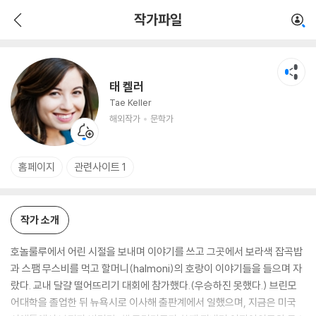
태 켈러
작가파일
해외작가
문학가
태 켈러
Tae Keller
해외작가
문학가
홈페이지
관련사이트 1
작가 소개
호놀룰루에서 어린 시절을 보내며 이야기를 쓰고 그곳에서 보라색 잡곡밥
과 스팸 무스비를 먹고 할머니(halmoni)의 호랑이 이야기들을 들으며 자
랐다. 교내 달걀 떨어뜨리기 대회에 참가했다.(우승하진 못했다.) 브린모
어대학을 졸업한 뒤 뉴욕시로 이사해 출판계에서 일했으며, 지금은 미국